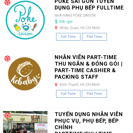
POKE SÀI GÒN TUYỂN
DỤNG PHỤ BẾP FULLTIME
NHÀ HÀNG POKE SAIGON
35k /giờ
Nhiều Quận, Hồ Chí Minh
Full Time
Part Time
NHÂN VIÊN PART-TIME
THU NGÂN & ĐÓNG GÓI |
PART-TIME CASHIER &
PACKING STAFF
Bình Thạnh, Hồ Chí Minh
Full Time
Part Time
TUYỂN DỤNG NHÂN VIÊN
PHỤC VỤ, PHỤ BẾP, BẾP
CHÍNH