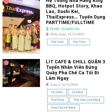
Hệ Thống Nhà Hàng King
BBQ, Hotpot Story, Khao
Lao, Sushi Kei,
ThaiExpress… Tuyển Dụng
PARTTIME/FULLTIME
28.000 - 35.000K/ Giờ
Nhiều Quận, Hồ Chí Minh
Full Time
Part Time
LIT CAFE & CHILL QUẬN 3
Tuyển Nhân Viên Đứng
Quầy Pha Chế Ca Tối Đi
Làm Ngay
Quận 3, Hồ Chí Minh
Ca Chiều
Ca Sáng
Part Time
Thời Gian Linh Động
Xoay Ca Linh Động