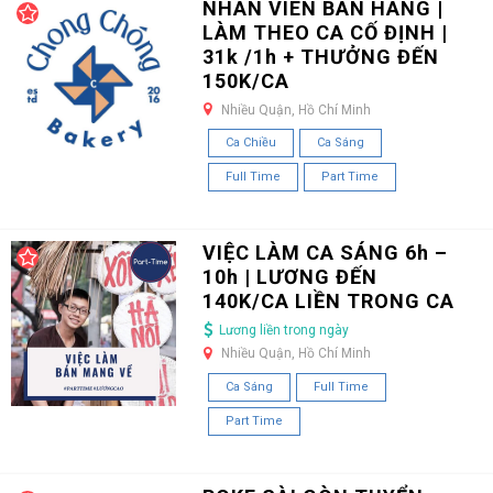
NHÂN VIÊN BÁN HÀNG |
LÀM THEO CA CỐ ĐỊNH |
31k /1h + THƯỞNG ĐẾN
150K/CA
Nhiều Quận, Hồ Chí Minh
Ca Chiều
Ca Sáng
Full Time
Part Time
VIỆC LÀM CA SÁNG 6h –
10h | LƯƠNG ĐẾN
140K/CA LIỀN TRONG CA
Lương liền trong ngày
Nhiều Quận, Hồ Chí Minh
Ca Sáng
Full Time
Part Time