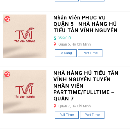
Nhân Viên PHỤC VỤ
QUẬN 5 | NHÀ HÀNG HỦ
TIẾU TÂN VĨNH NGUYÊN
35K/GIỜ
Quận 5, Hồ Chí Minh
Ca Sáng
Part Time
NHÀ HÀNG HỦ TIẾU TÂN
VĨNH NGUYÊN TUYỂN
NHÂN VIÊN
PARTTIME/FULLTIME –
QUẬN 7
Quận 7, Hồ Chí Minh
Full Time
Part Time