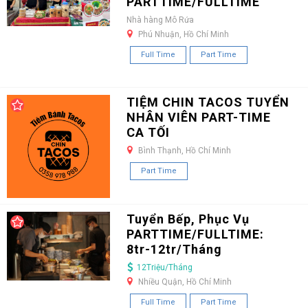
PARTTIME/FULLTIME
Nhà hàng Mô Rứa
Phú Nhuận, Hồ Chí Minh
Full Time
Part Time
TIỆM CHIN TACOS TUYỂN
NHÂN VIÊN PART-TIME
CA TỐI
Bình Thạnh, Hồ Chí Minh
Part Time
Tuyển Bếp, Phục Vụ
PARTTIME/FULLTIME:
8tr-12tr/Tháng
12Triệu/Tháng
Nhiều Quận, Hồ Chí Minh
Full Time
Part Time