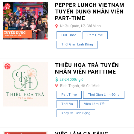
PEPPER LUNCH VIETNAM
TUYỂN DỤNG NHÂN VIÊN
PART-TIME
Nhiều Quận, Hồ Chí Minh
Full Time
Part Time
Thời Gian Linh Động
THIỀU HOA TRÀ TUYỂN
NHÂN VIÊN PARTTIME
23-24.000/ giờ
Bình Thạnh, Hồ Chí Minh
Part Time
Thời Gian Linh Động
Thời Vụ
Việc Làm Tết
Xoay Ca Linh Động
VIỆC LÀM CA SÁNG