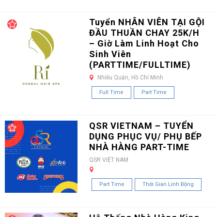
Tuyển NHÂN VIÊN TẠI GỘI
ĐẦU THUẦN CHAY 25K/H
– Giờ Làm Linh Hoạt Cho
Sinh Viên
(PARTTIME/FULLTIME)
Nhiều Quận, Hồ Chí Minh
Full Time
Part Time
QSR VIETNAM – TUYỂN
DỤNG PHỤC VỤ/ PHỤ BẾP
NHÀ HÀNG PART-TIME
QSR VIỆT NAM
Part Time
Thời Gian Linh Động