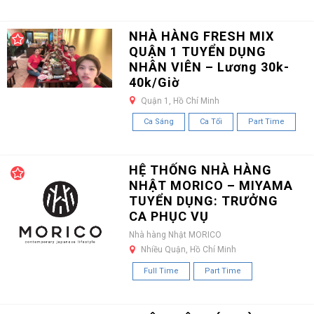
NHÀ HÀNG FRESH MIX
QUẬN 1 TUYỂN DỤNG
NHÂN VIÊN – Lương 30k-
40k/Giờ
Quận 1, Hồ Chí Minh
Ca Sáng
Ca Tối
Part Time
HỆ THỐNG NHÀ HÀNG
NHẬT MORICO – MIYAMA
TUYỂN DỤNG: TRƯỞNG
CA PHỤC VỤ
Nhà hàng Nhật MORICO
Nhiều Quận, Hồ Chí Minh
Full Time
Part Time