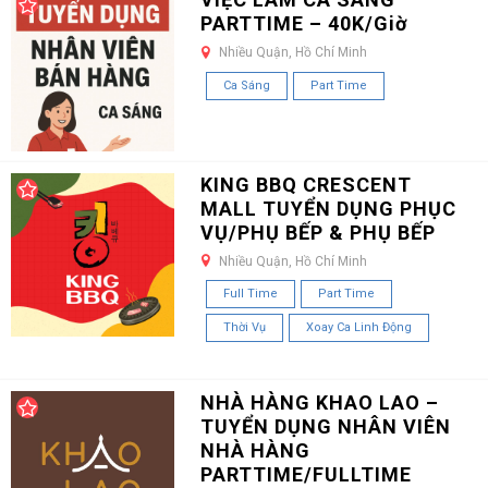
PARTTIME – 40K/Giờ
Nhiều Quận, Hồ Chí Minh
Ca Sáng
Part Time
KING BBQ CRESCENT
MALL TUYỂN DỤNG PHỤC
VỤ/PHỤ BẾP & PHỤ BẾP
Nhiều Quận, Hồ Chí Minh
Full Time
Part Time
Thời Vụ
Xoay Ca Linh Động
NHÀ HÀNG KHAO LAO –
TUYỂN DỤNG NHÂN VIÊN
NHÀ HÀNG
PARTTIME/FULLTIME