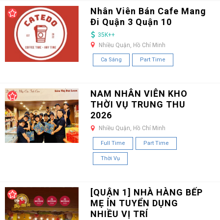
Nhân Viên Bán Cafe Mang
Đi Quận 3 Quận 10
35K++
Nhiều Quận, Hồ Chí Minh
Ca Sáng
Part Time
NAM NHÂN VIÊN KHO
THỜI VỤ TRUNG THU
2026
Nhiều Quận, Hồ Chí Minh
Full Time
Part Time
Thời Vụ
[QUẬN 1] NHÀ HÀNG BẾP
MẸ ỈN TUYỂN DỤNG
NHIỀU VỊ TRÍ