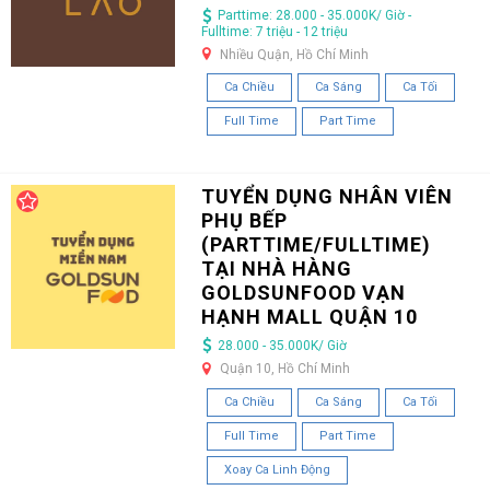
Parttime: 28.000 - 35.000K/ Giờ -
Fulltime: 7 triệu - 12 triệu
Nhiều Quận, Hồ Chí Minh
Ca Chiều
Ca Sáng
Ca Tối
Full Time
Part Time
TUYỂN DỤNG NHÂN VIÊN
PHỤ BẾP
(PARTTIME/FULLTIME)
TẠI NHÀ HÀNG
GOLDSUNFOOD VẠN
HẠNH MALL QUẬN 10
28.000 - 35.000K/ Giờ
Quận 10, Hồ Chí Minh
Ca Chiều
Ca Sáng
Ca Tối
Full Time
Part Time
Xoay Ca Linh Động