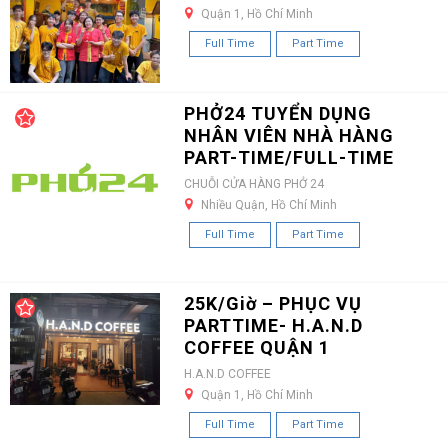
Quận 1, Hồ Chí Minh
Full Time
Part Time
PHỞ24 TUYỂN DỤNG
NHÂN VIÊN NHÀ HÀNG
PART-TIME/FULL-TIME
CHUỖI CỬA HÀNG PHỞ 24
Nhiều Quận, Hồ Chí Minh
Full Time
Part Time
25K/Giờ – PHỤC VỤ
PARTTIME- H.A.N.D
COFFEE QUẬN 1
H.A.N.D COFFEE
Quận 1, Hồ Chí Minh
Full Time
Part Time