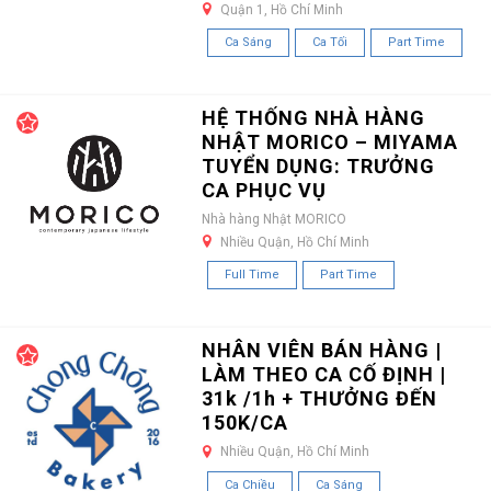
Quận 1, Hồ Chí Minh
Ca Sáng
Ca Tối
Part Time
HỆ THỐNG NHÀ HÀNG
NHẬT MORICO – MIYAMA
TUYỂN DỤNG: TRƯỞNG
CA PHỤC VỤ
Nhà hàng Nhật MORICO
Nhiều Quận, Hồ Chí Minh
Full Time
Part Time
NHÂN VIÊN BÁN HÀNG |
LÀM THEO CA CỐ ĐỊNH |
31k /1h + THƯỞNG ĐẾN
150K/CA
Nhiều Quận, Hồ Chí Minh
Ca Chiều
Ca Sáng