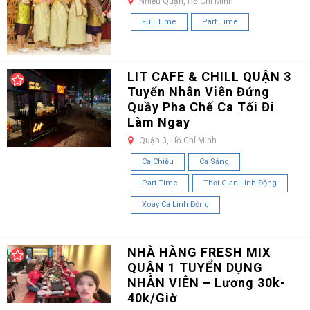
Nhiều Quận, Hồ Chí Minh
Full Time
Part Time
LIT CAFE & CHILL QUẬN 3
Tuyển Nhân Viên Đứng
Quầy Pha Chế Ca Tối Đi
Làm Ngay
Quận 3, Hồ Chí Minh
Ca Chiều
Ca Sáng
Part Time
Thời Gian Linh Động
Xoay Ca Linh Động
NHÀ HÀNG FRESH MIX
QUẬN 1 TUYỂN DỤNG
NHÂN VIÊN – Lương 30k-
40k/Giờ