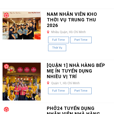
NAM NHÂN VIÊN KHO
THỜI VỤ TRUNG THU
2026
Nhiều Quận, Hồ Chí Minh
Full Time
Part Time
Thời Vụ
[QUẬN 1] NHÀ HÀNG BẾP
MẸ ỈN TUYỂN DỤNG
NHIỀU VỊ TRÍ
Quận 1, Hồ Chí Minh
Full Time
Part Time
PHỞ24 TUYỂN DỤNG
NHÂN VIÊN NHÀ HÀNG