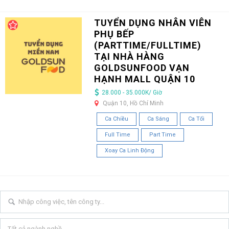
TUYỂN DỤNG NHÂN VIÊN
PHỤ BẾP
(PARTTIME/FULLTIME)
TẠI NHÀ HÀNG
GOLDSUNFOOD VẠN
HẠNH MALL QUẬN 10
28.000 - 35.000K/ Giờ
Quận 10, Hồ Chí Minh
Ca Chiều
Ca Sáng
Ca Tối
Full Time
Part Time
Xoay Ca Linh Động
Tất cả ngành nghề