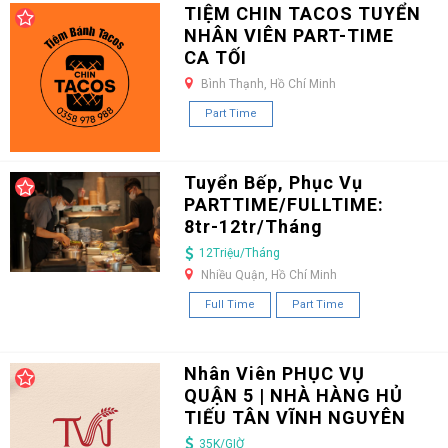
TIỆM CHIN TACOS TUYỂN
NHÂN VIÊN PART-TIME
CA TỐI
Bình Thạnh, Hồ Chí Minh
Part Time
Tuyển Bếp, Phục Vụ
PARTTIME/FULLTIME:
8tr-12tr/Tháng
12Triệu/Tháng
Nhiều Quận, Hồ Chí Minh
Full Time
Part Time
Nhân Viên PHỤC VỤ
QUẬN 5 | NHÀ HÀNG HỦ
TIẾU TÂN VĨNH NGUYÊN
35K/GIỜ