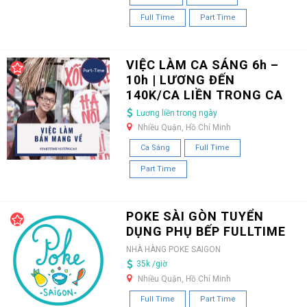
Full Time
Part Time
VIỆC LÀM CA SÁNG 6h –
10h | LƯƠNG ĐẾN
140K/CA LIỀN TRONG CA
Lương liền trong ngày
Nhiều Quận, Hồ Chí Minh
Ca Sáng
Full Time
Part Time
POKE SÀI GÒN TUYỂN
DỤNG PHỤ BẾP FULLTIME
NHÀ HÀNG POKE SAIGON
35k /giờ
Nhiều Quận, Hồ Chí Minh
Full Time
Part Time