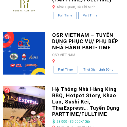
Nhiều Quận, Hồ Chí Minh
Full Time
Part Time
QSR VIETNAM – TUYỂN
DỤNG PHỤC VỤ/ PHỤ BẾP
NHÀ HÀNG PART-TIME
QSR VIỆT NAM
Part Time
Thời Gian Linh Động
Hệ Thống Nhà Hàng King
BBQ, Hotpot Story, Khao
Lao, Sushi Kei,
ThaiExpress… Tuyển Dụng
PARTTIME/FULLTIME
28.000 - 35.000K/ Giờ