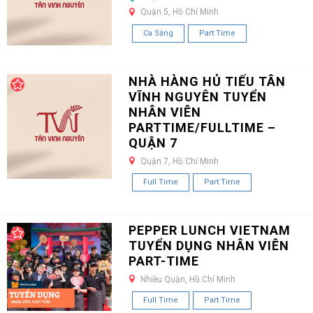
Quận 5, Hồ Chí Minh
Ca Sáng
Part Time
NHÀ HÀNG HỦ TIẾU TÂN
VĨNH NGUYÊN TUYỂN
NHÂN VIÊN
PARTTIME/FULLTIME –
QUẬN 7
Quận 7, Hồ Chí Minh
Full Time
Part Time
PEPPER LUNCH VIETNAM
TUYỂN DỤNG NHÂN VIÊN
PART-TIME
Nhiều Quận, Hồ Chí Minh
Full Time
Part Time