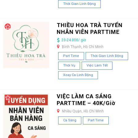
Thời Gian Linh Động
THIỀU HOA TRÀ TUYỂN
NHÂN VIÊN PARTTIME
23-24.000/ giờ
Bình Thạnh, Hồ Chí Minh
Part Time
Thời Gian Linh Động
Thời Vụ
Việc Làm Tết
Xoay Ca Linh Động
VIỆC LÀM CA SÁNG
PARTTIME – 40K/Giờ
Nhiều Quận, Hồ Chí Minh
Ca Sáng
Part Time