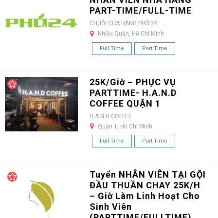
PART-TIME/FULL-TIME
CHUỖI CỬA HÀNG PHỞ 24
Nhiều Quận, Hồ Chí Minh
Full Time
Part Time
25K/Giờ – PHỤC VỤ
PARTTIME- H.A.N.D
COFFEE QUẬN 1
H.A.N.D COFFEE
Quận 1, Hồ Chí Minh
Full Time
Part Time
Tuyển NHÂN VIÊN TẠI GỘI
ĐẦU THUẦN CHAY 25K/H
– Giờ Làm Linh Hoạt Cho
Sinh Viên
(PARTTIME/FULLTIME)