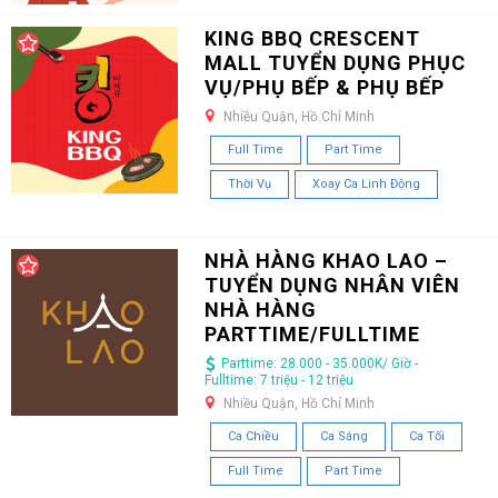
KING BBQ CRESCENT
MALL TUYỂN DỤNG PHỤC
VỤ/PHỤ BẾP & PHỤ BẾP
Nhiều Quận, Hồ Chí Minh
Full Time
Part Time
Thời Vụ
Xoay Ca Linh Động
NHÀ HÀNG KHAO LAO –
TUYỂN DỤNG NHÂN VIÊN
NHÀ HÀNG
PARTTIME/FULLTIME
Parttime: 28.000 - 35.000K/ Giờ -
Fulltime: 7 triệu - 12 triệu
Nhiều Quận, Hồ Chí Minh
Ca Chiều
Ca Sáng
Ca Tối
Full Time
Part Time