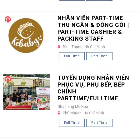
NHÂN VIÊN PART-TIME
THU NGÂN & ĐÓNG GÓI |
PART-TIME CASHIER &
PACKING STAFF
Bình Thạnh, Hồ Chí Minh
Full Time
Part Time
TUYỂN DỤNG NHÂN VIÊN
PHỤC VỤ, PHỤ BẾP, BẾP
CHÍNH
PARTTIME/FULLTIME
Nhà hàng Mô Rứa
Phú Nhuận, Hồ Chí Minh
Full Time
Part Time