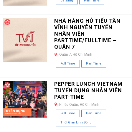
Ca Sáng
Part Time
NHÀ HÀNG HỦ TIẾU TÂN
VĨNH NGUYÊN TUYỂN
NHÂN VIÊN
PARTTIME/FULLTIME –
QUẬN 7
Quận 7, Hồ Chí Minh
Full Time
Part Time
PEPPER LUNCH VIETNAM
TUYỂN DỤNG NHÂN VIÊN
PART-TIME
Nhiều Quận, Hồ Chí Minh
Full Time
Part Time
Thời Gian Linh Động