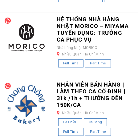
HỆ THỐNG NHÀ HÀNG
NHẬT MORICO – MIYAMA
TUYỂN DỤNG: TRƯỞNG
CA PHỤC VỤ
Nhà hàng Nhật MORICO
Nhiều Quận, Hồ Chí Minh
Full Time
Part Time
NHÂN VIÊN BÁN HÀNG |
LÀM THEO CA CỐ ĐỊNH |
31k /1h + THƯỞNG ĐẾN
150K/CA
Nhiều Quận, Hồ Chí Minh
Ca Chiều
Ca Sáng
Full Time
Part Time