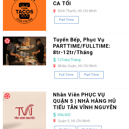
CA TỐI
Bình Thạnh, Hồ Chí Minh
Part Time
Tuyển Bếp, Phục Vụ
PARTTIME/FULLTIME:
8tr-12tr/Tháng
12Triệu/Tháng
Nhiều Quận, Hồ Chí Minh
Full Time
Part Time
Nhân Viên PHỤC VỤ
QUẬN 5 | NHÀ HÀNG HỦ
TIẾU TÂN VĨNH NGUYÊN
35K/GIỜ
Quận 5, Hồ Chí Minh