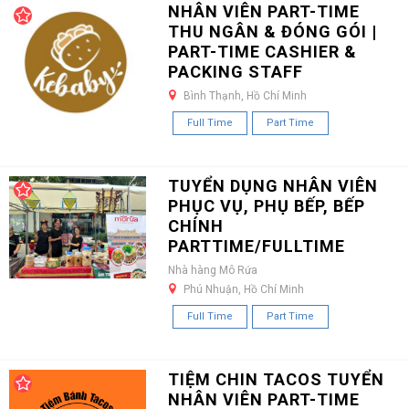
NHÂN VIÊN PART-TIME
THU NGÂN & ĐÓNG GÓI |
PART-TIME CASHIER &
PACKING STAFF
Bình Thạnh, Hồ Chí Minh
Full Time
Part Time
TUYỂN DỤNG NHÂN VIÊN
PHỤC VỤ, PHỤ BẾP, BẾP
CHÍNH
PARTTIME/FULLTIME
Nhà hàng Mô Rứa
Phú Nhuận, Hồ Chí Minh
Full Time
Part Time
TIỆM CHIN TACOS TUYỂN
NHÂN VIÊN PART-TIME