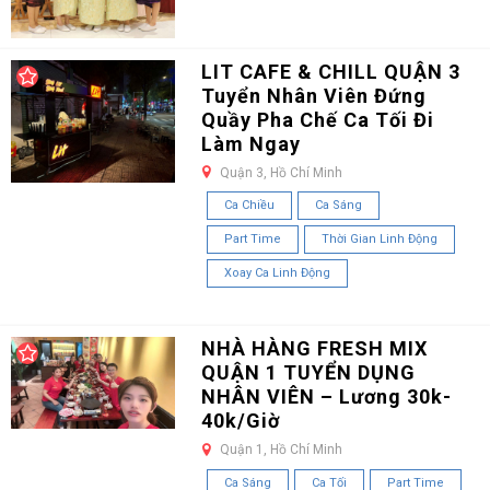
LIT CAFE & CHILL QUẬN 3
Tuyển Nhân Viên Đứng
Quầy Pha Chế Ca Tối Đi
Làm Ngay
Quận 3, Hồ Chí Minh
Ca Chiều
Ca Sáng
Part Time
Thời Gian Linh Động
Xoay Ca Linh Động
NHÀ HÀNG FRESH MIX
QUẬN 1 TUYỂN DỤNG
NHÂN VIÊN – Lương 30k-
40k/Giờ
Quận 1, Hồ Chí Minh
Ca Sáng
Ca Tối
Part Time