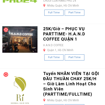
CHUỖI CỬA HÀNG PHỞ 24
Nhiều Quận, Hồ Chí Minh
Full Time
Part Time
25K/Giờ – PHỤC VỤ
PARTTIME- H.A.N.D
COFFEE QUẬN 1
H.A.N.D COFFEE
Quận 1, Hồ Chí Minh
Full Time
Part Time
Tuyển NHÂN VIÊN TẠI GỘI
ĐẦU THUẦN CHAY 25K/H
– Giờ Làm Linh Hoạt Cho
Sinh Viên
(PARTTIME/FULLTIME)
Nhiều Quận, Hồ Chí Minh