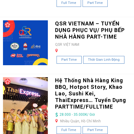
Full Time
Part Time
QSR VIETNAM – TUYỂN
DỤNG PHỤC VỤ/ PHỤ BẾP
NHÀ HÀNG PART-TIME
QSR VIỆT NAM
Part Time
Thời Gian Linh Động
Hệ Thống Nhà Hàng King
BBQ, Hotpot Story, Khao
Lao, Sushi Kei,
ThaiExpress… Tuyển Dụng
PARTTIME/FULLTIME
28.000 - 35.000K/ Giờ
Nhiều Quận, Hồ Chí Minh
Full Time
Part Time