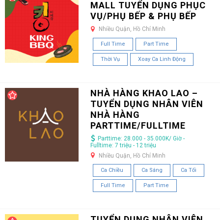
MALL TUYỂN DỤNG PHỤC
VỤ/PHỤ BẾP & PHỤ BẾP
Nhiều Quận, Hồ Chí Minh
Full Time
Part Time
Thời Vụ
Xoay Ca Linh Động
NHÀ HÀNG KHAO LAO –
TUYỂN DỤNG NHÂN VIÊN
NHÀ HÀNG
PARTTIME/FULLTIME
Parttime: 28.000 - 35.000K/ Giờ -
Fulltime: 7 triệu - 12 triệu
Nhiều Quận, Hồ Chí Minh
Ca Chiều
Ca Sáng
Ca Tối
Full Time
Part Time
TUYỂN DỤNG NHÂN VIÊN