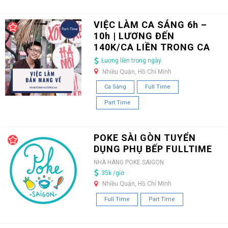
VIỆC LÀM CA SÁNG 6h –
10h | LƯƠNG ĐẾN
140K/CA LIỀN TRONG CA
Lương liền trong ngày
Nhiều Quận, Hồ Chí Minh
Ca Sáng
Full Time
Part Time
POKE SÀI GÒN TUYỂN
DỤNG PHỤ BẾP FULLTIME
NHÀ HÀNG POKE SAIGON
35k /giờ
Nhiều Quận, Hồ Chí Minh
Full Time
Part Time