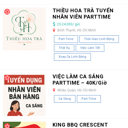
THIỀU HOA TRÀ TUYỂN
NHÂN VIÊN PARTTIME
23-24.000/ giờ
Bình Thạnh, Hồ Chí Minh
Part Time
Thời Gian Linh Động
Thời Vụ
Việc Làm Tết
Xoay Ca Linh Động
VIỆC LÀM CA SÁNG
PARTTIME – 40K/Giờ
Nhiều Quận, Hồ Chí Minh
Ca Sáng
Part Time
KING BBQ CRESCENT