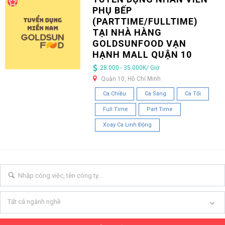
PHỤ BẾP
(PARTTIME/FULLTIME)
TẠI NHÀ HÀNG
GOLDSUNFOOD VẠN
HẠNH MALL QUẬN 10
28.000 - 35.000K/ Giờ
Quận 10, Hồ Chí Minh
Ca Chiều
Ca Sáng
Ca Tối
Full Time
Part Time
Xoay Ca Linh Động
Tất cả ngành nghề