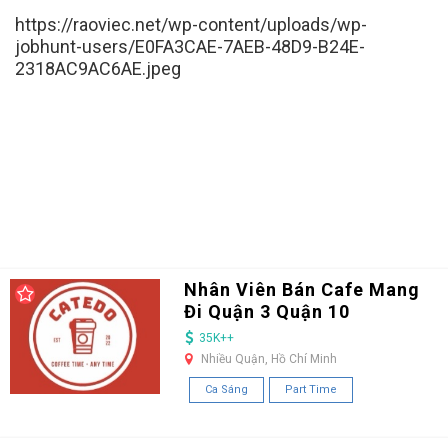
https://raoviec.net/wp-content/uploads/wp-
jobhunt-users/E0FA3CAE-7AEB-48D9-B24E-
2318AC9AC6AE.jpeg
Nhân Viên Bán Cafe Mang
Đi Quận 3 Quận 10
35K++
Nhiều Quận, Hồ Chí Minh
Ca Sáng
Part Time