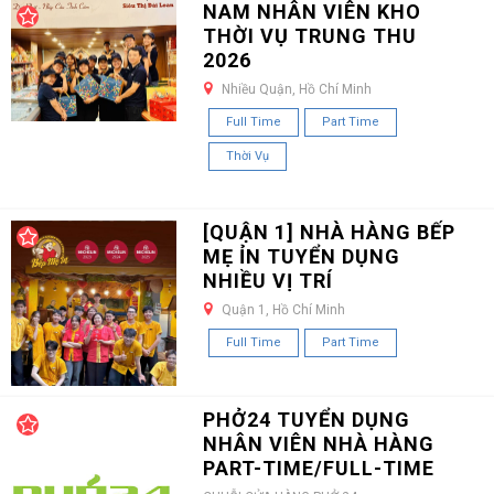
NAM NHÂN VIÊN KHO
THỜI VỤ TRUNG THU
2026
Nhiều Quận, Hồ Chí Minh
Full Time
Part Time
Thời Vụ
[QUẬN 1] NHÀ HÀNG BẾP
MẸ ỈN TUYỂN DỤNG
NHIỀU VỊ TRÍ
Quận 1, Hồ Chí Minh
Full Time
Part Time
PHỞ24 TUYỂN DỤNG
NHÂN VIÊN NHÀ HÀNG
PART-TIME/FULL-TIME