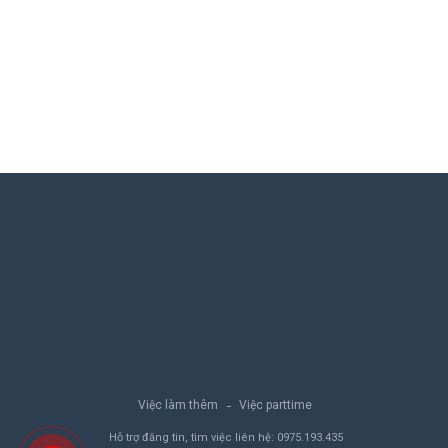
Việc làm thêm
Việc parttime
Hỗ trợ đăng tin, tìm việc liên hệ:
0975.193.435