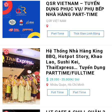
QSR VIETNAM – TUYỂN
DỤNG PHỤC VỤ/ PHỤ BẾP
NHÀ HÀNG PART-TIME
QSR VIỆT NAM
Part Time
Thời Gian Linh Động
Hệ Thống Nhà Hàng King
BBQ, Hotpot Story, Khao
Lao, Sushi Kei,
ThaiExpress… Tuyển Dụng
PARTTIME/FULLTIME
28.000 - 35.000K/ Giờ
Nhiều Quận, Hồ Chí Minh
Full Time
Part Time