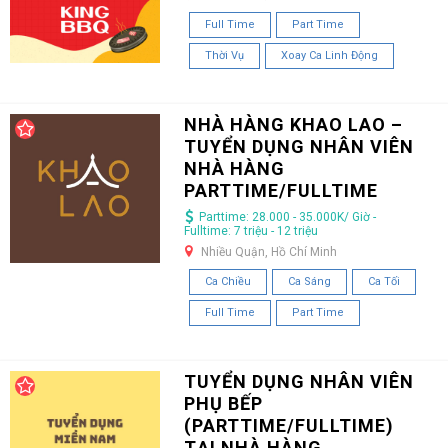
Full Time
Part Time
Thời Vụ
Xoay Ca Linh Động
NHÀ HÀNG KHAO LAO –
TUYỂN DỤNG NHÂN VIÊN
NHÀ HÀNG
PARTTIME/FULLTIME
Parttime: 28.000 - 35.000K/ Giờ -
Fulltime: 7 triệu - 12 triệu
Nhiều Quận, Hồ Chí Minh
Ca Chiều
Ca Sáng
Ca Tối
Full Time
Part Time
TUYỂN DỤNG NHÂN VIÊN
PHỤ BẾP
(PARTTIME/FULLTIME)
TẠI NHÀ HÀNG