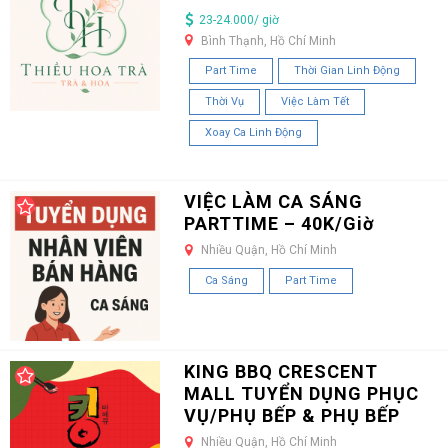
23-24.000/ giờ
Bình Thạnh, Hồ Chí Minh
Part Time
Thời Gian Linh Động
Thời Vụ
Việc Làm Tết
Xoay Ca Linh Động
VIỆC LÀM CA SÁNG
PARTTIME – 40K/Giờ
Nhiều Quận, Hồ Chí Minh
Ca Sáng
Part Time
KING BBQ CRESCENT
MALL TUYỂN DỤNG PHỤC
VỤ/PHỤ BẾP & PHỤ BẾP
Nhiều Quận, Hồ Chí Minh