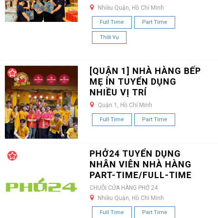
Nhiều Quận, Hồ Chí Minh
Full Time
Part Time
Thời Vụ
[QUẬN 1] NHÀ HÀNG BẾP
MẸ ỈN TUYỂN DỤNG
NHIỀU VỊ TRÍ
Quận 1, Hồ Chí Minh
Full Time
Part Time
PHỞ24 TUYỂN DỤNG
NHÂN VIÊN NHÀ HÀNG
PART-TIME/FULL-TIME
CHUỖI CỬA HÀNG PHỞ 24
Nhiều Quận, Hồ Chí Minh
Full Time
Part Time