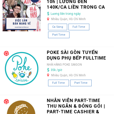
10h | LƯƠNG ĐẾN
140K/CA LIỀN TRONG CA
Lương liền trong ngày
Nhiều Quận, Hồ Chí Minh
Ca Sáng
Full Time
Part Time
POKE SÀI GÒN TUYỂN
DỤNG PHỤ BẾP FULLTIME
NHÀ HÀNG POKE SAIGON
35k /giờ
Nhiều Quận, Hồ Chí Minh
Full Time
Part Time
NHÂN VIÊN PART-TIME
THU NGÂN & ĐÓNG GÓI |
PART-TIME CASHIER &