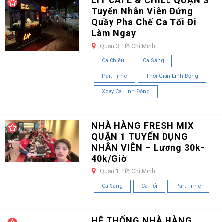
LIT CAFE & CHILL QUẬN 3
Tuyển Nhân Viên Đứng
Quầy Pha Chế Ca Tối Đi
Làm Ngay
Quận 3, Hồ Chí Minh
Ca Chiều
Ca Sáng
Part Time
Thời Gian Linh Động
Xoay Ca Linh Động
NHÀ HÀNG FRESH MIX
QUẬN 1 TUYỂN DỤNG
NHÂN VIÊN – Lương 30k-
40k/Giờ
Quận 1, Hồ Chí Minh
Ca Sáng
Ca Tối
Part Time
HỆ THỐNG NHÀ HÀNG