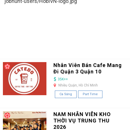
jobhunt-users/HobiVN-logo.jpg
Nhân Viên Bán Cafe Mang
Đi Quận 3 Quận 10
35K++
Nhiều Quận, Hồ Chí Minh
Ca Sáng
Part Time
NAM NHÂN VIÊN KHO
THỜI VỤ TRUNG THU
2026