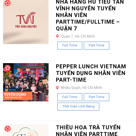
NHÀ HÀNG HỦ TIẾU TÂN
VĨNH NGUYÊN TUYỂN
NHÂN VIÊN
PARTTIME/FULLTIME –
QUẬN 7
Quận 7, Hồ Chí Minh
Full Time
Part Time
PEPPER LUNCH VIETNAM
TUYỂN DỤNG NHÂN VIÊN
PART-TIME
Nhiều Quận, Hồ Chí Minh
Full Time
Part Time
Thời Gian Linh Động
THIỀU HOA TRÀ TUYỂN
NHÂN VIÊN PARTTIME