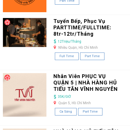
Part Time
Tuyển Bếp, Phục Vụ
PARTTIME/FULLTIME:
8tr-12tr/Tháng
12Triệu/Tháng
Nhiều Quận, Hồ Chí Minh
Full Time
Part Time
Nhân Viên PHỤC VỤ
QUẬN 5 | NHÀ HÀNG HỦ
TIẾU TÂN VĨNH NGUYÊN
35K/GIỜ
Quận 5, Hồ Chí Minh
Ca Sáng
Part Time