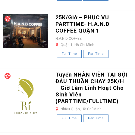
25K/Giờ – PHỤC VỤ
PARTTIME- H.A.N.D
COFFEE QUẬN 1
H.A.N.D COFFEE
Quận 1, Hồ Chí Minh
Full Time
Part Time
Tuyển NHÂN VIÊN TẠI GỘI
ĐẦU THUẦN CHAY 25K/H
– Giờ Làm Linh Hoạt Cho
Sinh Viên
(PARTTIME/FULLTIME)
Nhiều Quận, Hồ Chí Minh
Full Time
Part Time