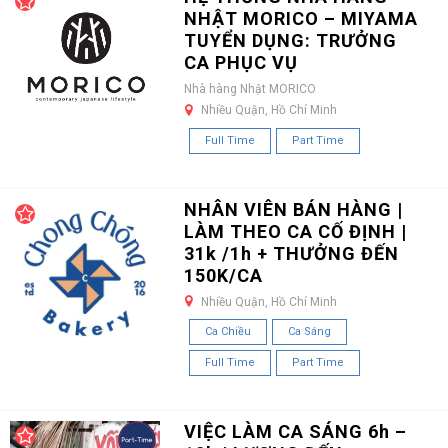
NHẬT MORICO – MIYAMA
TUYỂN DỤNG: TRƯỞNG
CA PHỤC VỤ
Nhà hàng Nhật MORICO
Nhiều Quận, Hồ Chí Minh
Full Time
Part Time
NHÂN VIÊN BÁN HÀNG |
LÀM THEO CA CỐ ĐỊNH |
31k /1h + THƯỞNG ĐẾN
150K/CA
Nhiều Quận, Hồ Chí Minh
Ca Chiều
Ca Sáng
Full Time
Part Time
VIỆC LÀM CA SÁNG 6h –