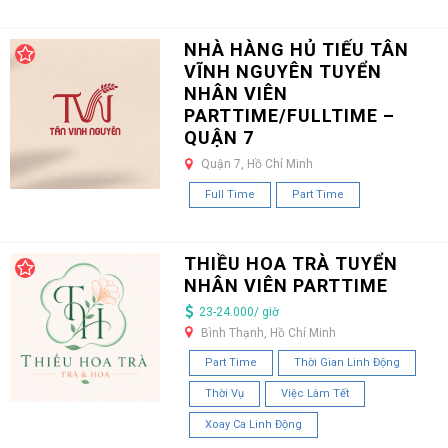
NHÀ HÀNG HỦ TIẾU TÂN
VĨNH NGUYÊN TUYỂN
NHÂN VIÊN
PARTTIME/FULLTIME –
QUẬN 7
Quận 7, Hồ Chí Minh
Full Time
Part Time
THIỀU HOA TRÀ TUYỂN
NHÂN VIÊN PARTTIME
23-24.000/ giờ
Bình Thạnh, Hồ Chí Minh
Part Time
Thời Gian Linh Động
Thời Vụ
Việc Làm Tết
Xoay Ca Linh Động