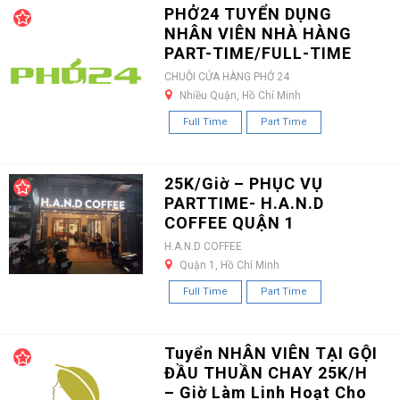
PHỞ24 TUYỂN DỤNG
NHÂN VIÊN NHÀ HÀNG
PART-TIME/FULL-TIME
CHUỖI CỬA HÀNG PHỞ 24
Nhiều Quận, Hồ Chí Minh
Full Time
Part Time
25K/Giờ – PHỤC VỤ
PARTTIME- H.A.N.D
COFFEE QUẬN 1
H.A.N.D COFFEE
Quận 1, Hồ Chí Minh
Full Time
Part Time
Tuyển NHÂN VIÊN TẠI GỘI
ĐẦU THUẦN CHAY 25K/H
– Giờ Làm Linh Hoạt Cho