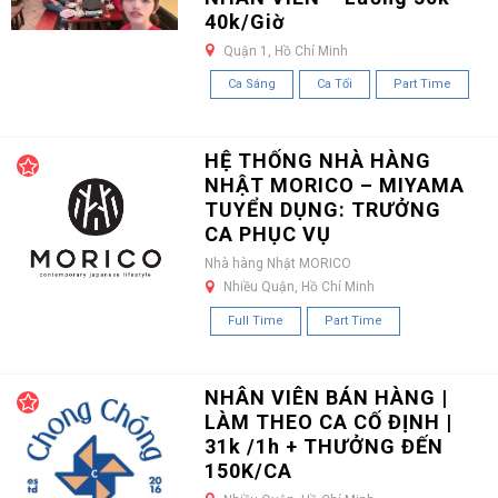
40k/Giờ
Quận 1, Hồ Chí Minh
Ca Sáng
Ca Tối
Part Time
HỆ THỐNG NHÀ HÀNG
NHẬT MORICO – MIYAMA
TUYỂN DỤNG: TRƯỞNG
CA PHỤC VỤ
Nhà hàng Nhật MORICO
Nhiều Quận, Hồ Chí Minh
Full Time
Part Time
NHÂN VIÊN BÁN HÀNG |
LÀM THEO CA CỐ ĐỊNH |
31k /1h + THƯỞNG ĐẾN
150K/CA