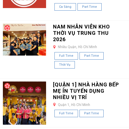
Ca Sáng
Part Time
NAM NHÂN VIÊN KHO
THỜI VỤ TRUNG THU
2026
Nhiều Quận, Hồ Chí Minh
Full Time
Part Time
Thời Vụ
[QUẬN 1] NHÀ HÀNG BẾP
MẸ ỈN TUYỂN DỤNG
NHIỀU VỊ TRÍ
Quận 1, Hồ Chí Minh
Full Time
Part Time