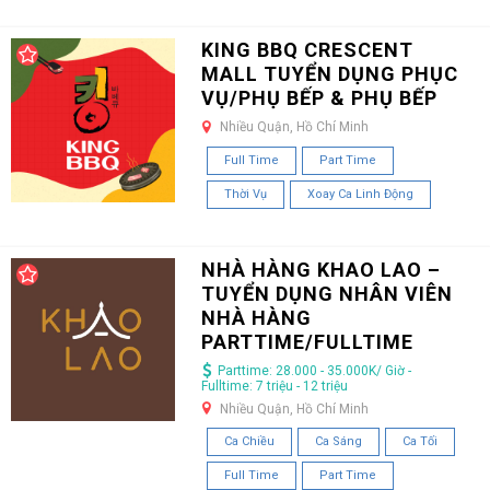
KING BBQ CRESCENT
MALL TUYỂN DỤNG PHỤC
VỤ/PHỤ BẾP & PHỤ BẾP
Nhiều Quận, Hồ Chí Minh
Full Time
Part Time
Thời Vụ
Xoay Ca Linh Động
NHÀ HÀNG KHAO LAO –
TUYỂN DỤNG NHÂN VIÊN
NHÀ HÀNG
PARTTIME/FULLTIME
Parttime: 28.000 - 35.000K/ Giờ -
Fulltime: 7 triệu - 12 triệu
Nhiều Quận, Hồ Chí Minh
Ca Chiều
Ca Sáng
Ca Tối
Full Time
Part Time