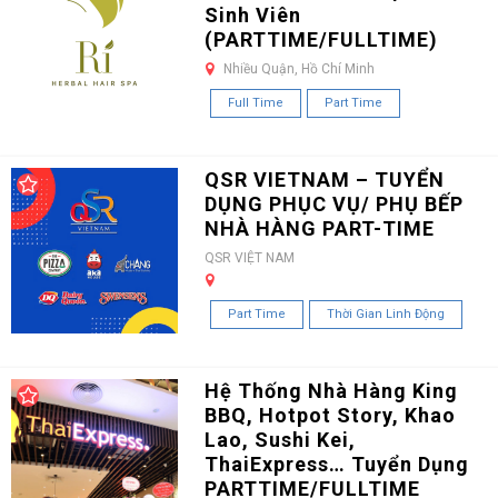
Sinh Viên
(PARTTIME/FULLTIME)
Nhiều Quận, Hồ Chí Minh
Full Time
Part Time
QSR VIETNAM – TUYỂN
DỤNG PHỤC VỤ/ PHỤ BẾP
NHÀ HÀNG PART-TIME
QSR VIỆT NAM
Part Time
Thời Gian Linh Động
Hệ Thống Nhà Hàng King
BBQ, Hotpot Story, Khao
Lao, Sushi Kei,
ThaiExpress… Tuyển Dụng
PARTTIME/FULLTIME