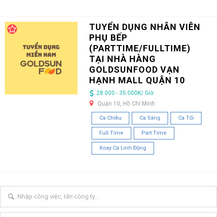
TUYỂN DỤNG NHÂN VIÊN
PHỤ BẾP
(PARTTIME/FULLTIME)
TẠI NHÀ HÀNG
GOLDSUNFOOD VẠN
HẠNH MALL QUẬN 10
28.000 - 35.000K/ Giờ
Quận 10, Hồ Chí Minh
Ca Chiều
Ca Sáng
Ca Tối
Full Time
Part Time
Xoay Ca Linh Động