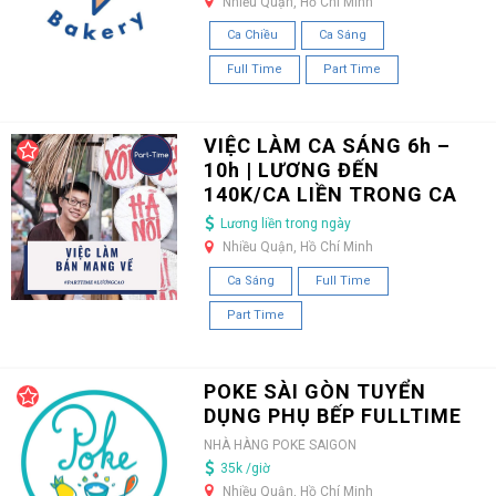
Nhiều Quận, Hồ Chí Minh
Ca Chiều
Ca Sáng
Full Time
Part Time
VIỆC LÀM CA SÁNG 6h –
10h | LƯƠNG ĐẾN
140K/CA LIỀN TRONG CA
Lương liền trong ngày
Nhiều Quận, Hồ Chí Minh
Ca Sáng
Full Time
Part Time
POKE SÀI GÒN TUYỂN
DỤNG PHỤ BẾP FULLTIME
NHÀ HÀNG POKE SAIGON
35k /giờ
Nhiều Quận, Hồ Chí Minh