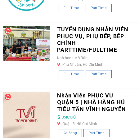
Full Time
Part Time
TUYỂN DỤNG NHÂN VIÊN
PHỤC VỤ, PHỤ BẾP, BẾP
CHÍNH
PARTTIME/FULLTIME
Nhà hàng Mô Rứa
Phú Nhuận, Hồ Chí Minh
Full Time
Part Time
Nhân Viên PHỤC VỤ
QUẬN 5 | NHÀ HÀNG HỦ
TIẾU TÂN VĨNH NGUYÊN
35K/GIỜ
Quận 5, Hồ Chí Minh
Ca Sáng
Part Time