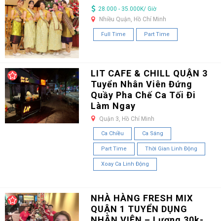
28.000 - 35.000K/ Giờ
Nhiều Quận, Hồ Chí Minh
Full Time
Part Time
LIT CAFE & CHILL QUẬN 3
Tuyển Nhân Viên Đứng
Quầy Pha Chế Ca Tối Đi
Làm Ngay
Quận 3, Hồ Chí Minh
Ca Chiều
Ca Sáng
Part Time
Thời Gian Linh Động
Xoay Ca Linh Động
NHÀ HÀNG FRESH MIX
QUẬN 1 TUYỂN DỤNG
NHÂN VIÊN – Lương 30k-