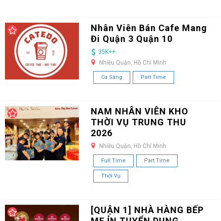
Nhân Viên Bán Cafe Mang
Đi Quận 3 Quận 10
35K++
Nhiều Quận, Hồ Chí Minh
Ca Sáng
Part Time
NAM NHÂN VIÊN KHO
THỜI VỤ TRUNG THU
2026
Nhiều Quận, Hồ Chí Minh
Full Time
Part Time
Thời Vụ
[QUẬN 1] NHÀ HÀNG BẾP
MẸ ỈN TUYỂN DỤNG