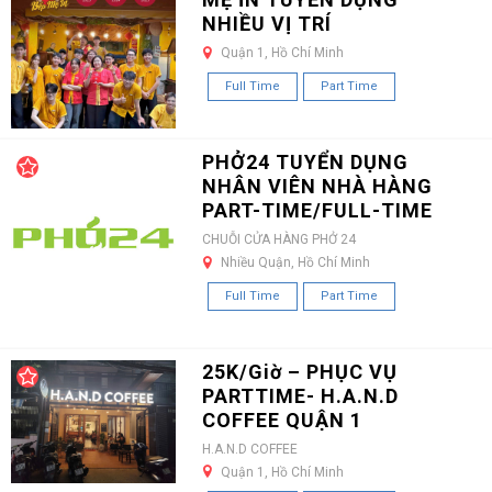
NHIỀU VỊ TRÍ
Quận 1, Hồ Chí Minh
Full Time
Part Time
PHỞ24 TUYỂN DỤNG
NHÂN VIÊN NHÀ HÀNG
PART-TIME/FULL-TIME
CHUỖI CỬA HÀNG PHỞ 24
Nhiều Quận, Hồ Chí Minh
Full Time
Part Time
25K/Giờ – PHỤC VỤ
PARTTIME- H.A.N.D
COFFEE QUẬN 1
H.A.N.D COFFEE
Quận 1, Hồ Chí Minh