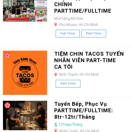
CHÍNH
PARTTIME/FULLTIME
Nhà hàng Mô Rứa
Phú Nhuận, Hồ Chí Minh
Full Time
Part Time
TIỆM CHIN TACOS TUYỂN
NHÂN VIÊN PART-TIME
CA TỐI
Bình Thạnh, Hồ Chí Minh
Part Time
Tuyển Bếp, Phục Vụ
PARTTIME/FULLTIME:
8tr-12tr/Tháng
12Triệu/Tháng
Nhiều Quận, Hồ Chí Minh