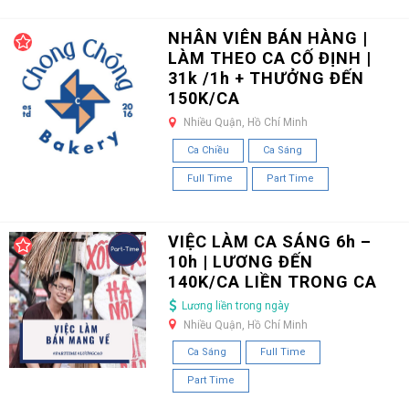
NHÂN VIÊN BÁN HÀNG |
LÀM THEO CA CỐ ĐỊNH |
31k /1h + THƯỞNG ĐẾN
150K/CA
Nhiều Quận, Hồ Chí Minh
Ca Chiều
Ca Sáng
Full Time
Part Time
VIỆC LÀM CA SÁNG 6h –
10h | LƯƠNG ĐẾN
140K/CA LIỀN TRONG CA
Lương liền trong ngày
Nhiều Quận, Hồ Chí Minh
Ca Sáng
Full Time
Part Time