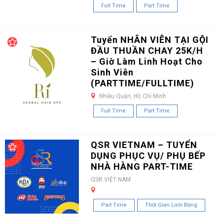
Full Time
Part Time
Tuyển NHÂN VIÊN TẠI GỘI
ĐẦU THUẦN CHAY 25K/H
– Giờ Làm Linh Hoạt Cho
Sinh Viên
(PARTTIME/FULLTIME)
Nhiều Quận, Hồ Chí Minh
Full Time
Part Time
QSR VIETNAM – TUYỂN
DỤNG PHỤC VỤ/ PHỤ BẾP
NHÀ HÀNG PART-TIME
QSR VIỆT NAM
Part Time
Thời Gian Linh Động