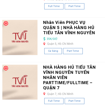
Full Time
Part Time
Nhân Viên PHỤC VỤ
QUẬN 5 | NHÀ HÀNG HỦ
TIẾU TÂN VĨNH NGUYÊN
35K/GIỜ
Quận 5, Hồ Chí Minh
Ca Sáng
Part Time
NHÀ HÀNG HỦ TIẾU TÂN
VĨNH NGUYÊN TUYỂN
NHÂN VIÊN
PARTTIME/FULLTIME –
QUẬN 7
Quận 7, Hồ Chí Minh
Full Time
Part Time