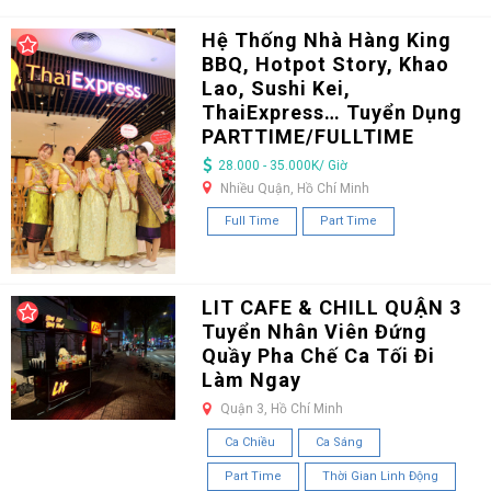
Hệ Thống Nhà Hàng King
BBQ, Hotpot Story, Khao
Lao, Sushi Kei,
ThaiExpress… Tuyển Dụng
PARTTIME/FULLTIME
28.000 - 35.000K/ Giờ
Nhiều Quận, Hồ Chí Minh
Full Time
Part Time
LIT CAFE & CHILL QUẬN 3
Tuyển Nhân Viên Đứng
Quầy Pha Chế Ca Tối Đi
Làm Ngay
Quận 3, Hồ Chí Minh
Ca Chiều
Ca Sáng
Part Time
Thời Gian Linh Động