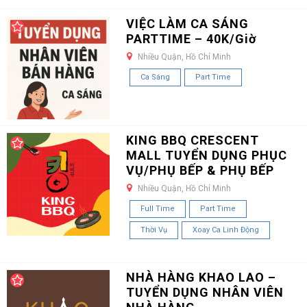
VIỆC LÀM CA SÁNG
PARTTIME – 40K/Giờ
Nhiều Quận, Hồ Chí Minh
Ca Sáng
Part Time
KING BBQ CRESCENT
MALL TUYỂN DỤNG PHỤC
VỤ/PHỤ BẾP & PHỤ BẾP
Nhiều Quận, Hồ Chí Minh
Full Time
Part Time
Thời Vụ
Xoay Ca Linh Động
NHÀ HÀNG KHAO LAO –
TUYỂN DỤNG NHÂN VIÊN