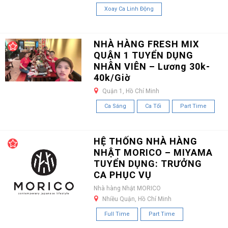
Xoay Ca Linh Động
NHÀ HÀNG FRESH MIX
QUẬN 1 TUYỂN DỤNG
NHÂN VIÊN – Lương 30k-
40k/Giờ
Quận 1, Hồ Chí Minh
Ca Sáng
Ca Tối
Part Time
HỆ THỐNG NHÀ HÀNG
NHẬT MORICO – MIYAMA
TUYỂN DỤNG: TRƯỞNG
CA PHỤC VỤ
Nhà hàng Nhật MORICO
Nhiều Quận, Hồ Chí Minh
Full Time
Part Time