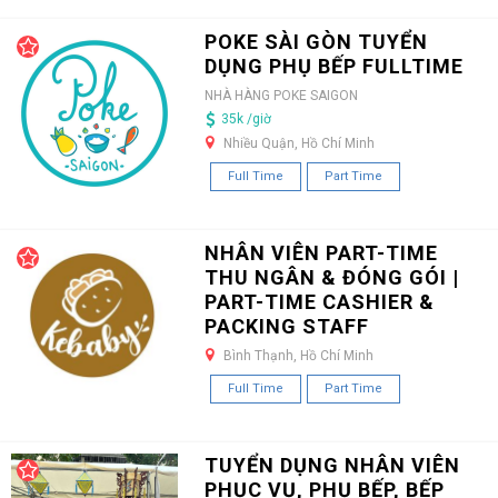
POKE SÀI GÒN TUYỂN
DỤNG PHỤ BẾP FULLTIME
NHÀ HÀNG POKE SAIGON
35k /giờ
Nhiều Quận, Hồ Chí Minh
Full Time
Part Time
NHÂN VIÊN PART-TIME
THU NGÂN & ĐÓNG GÓI |
PART-TIME CASHIER &
PACKING STAFF
Bình Thạnh, Hồ Chí Minh
Full Time
Part Time
TUYỂN DỤNG NHÂN VIÊN
PHỤC VỤ, PHỤ BẾP, BẾP