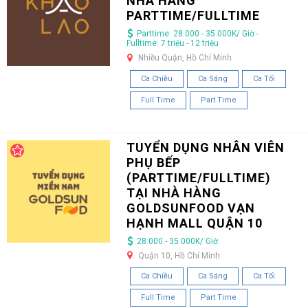
NHÀ HÀNG
PARTTIME/FULLTIME
Parttime: 28.000 - 35.000K/ Giờ -
Fulltime: 7 triệu - 12 triệu
Nhiều Quận, Hồ Chí Minh
Ca Chiều
Ca Sáng
Ca Tối
Full Time
Part Time
TUYỂN DỤNG NHÂN VIÊN
PHỤ BẾP
(PARTTIME/FULLTIME)
TẠI NHÀ HÀNG
GOLDSUNFOOD VẠN
HẠNH MALL QUẬN 10
28.000 - 35.000K/ Giờ
Quận 10, Hồ Chí Minh
Ca Chiều
Ca Sáng
Ca Tối
Full Time
Part Time