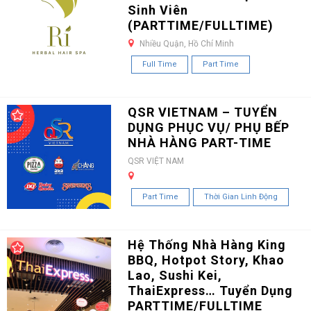
Sinh Viên
(PARTTIME/FULLTIME)
Nhiều Quận, Hồ Chí Minh
Full Time
Part Time
QSR VIETNAM – TUYỂN
DỤNG PHỤC VỤ/ PHỤ BẾP
NHÀ HÀNG PART-TIME
QSR VIỆT NAM
Part Time
Thời Gian Linh Động
Hệ Thống Nhà Hàng King
BBQ, Hotpot Story, Khao
Lao, Sushi Kei,
ThaiExpress… Tuyển Dụng
PARTTIME/FULLTIME