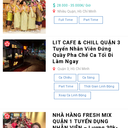
28.000 - 35.000K/ Giờ
Nhiều Quận, Hồ Chí Minh
Full Time
Part Time
LIT CAFE & CHILL QUẬN 3
Tuyển Nhân Viên Đứng
Quầy Pha Chế Ca Tối Đi
Làm Ngay
Quận 3, Hồ Chí Minh
Ca Chiều
Ca Sáng
Part Time
Thời Gian Linh Động
Xoay Ca Linh Động
NHÀ HÀNG FRESH MIX
QUẬN 1 TUYỂN DỤNG
NHÂN VIÊN – Lương 30k-