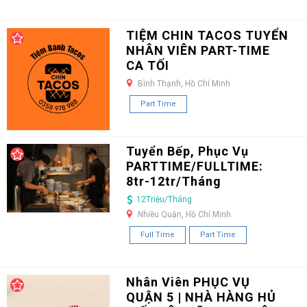
TIỆM CHIN TACOS TUYỂN
NHÂN VIÊN PART-TIME
CA TỐI
Bình Thạnh, Hồ Chí Minh
Part Time
Tuyển Bếp, Phục Vụ
PARTTIME/FULLTIME:
8tr-12tr/Tháng
12Triệu/Tháng
Nhiều Quận, Hồ Chí Minh
Full Time
Part Time
Nhân Viên PHỤC VỤ
QUẬN 5 | NHÀ HÀNG HỦ