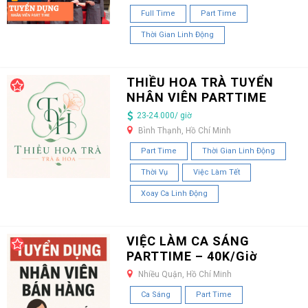
Full Time
Part Time
Thời Gian Linh Động
THIỀU HOA TRÀ TUYỂN
NHÂN VIÊN PARTTIME
23-24.000/ giờ
Bình Thạnh, Hồ Chí Minh
Part Time
Thời Gian Linh Động
Thời Vụ
Việc Làm Tết
Xoay Ca Linh Động
VIỆC LÀM CA SÁNG
PARTTIME – 40K/Giờ
Nhiều Quận, Hồ Chí Minh
Ca Sáng
Part Time