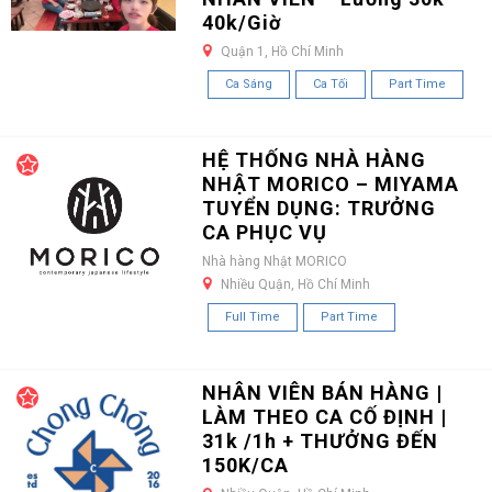
40k/Giờ
Quận 1, Hồ Chí Minh
Ca Sáng
Ca Tối
Part Time
HỆ THỐNG NHÀ HÀNG
NHẬT MORICO – MIYAMA
TUYỂN DỤNG: TRƯỞNG
CA PHỤC VỤ
Nhà hàng Nhật MORICO
Nhiều Quận, Hồ Chí Minh
Full Time
Part Time
NHÂN VIÊN BÁN HÀNG |
LÀM THEO CA CỐ ĐỊNH |
31k /1h + THƯỞNG ĐẾN
150K/CA