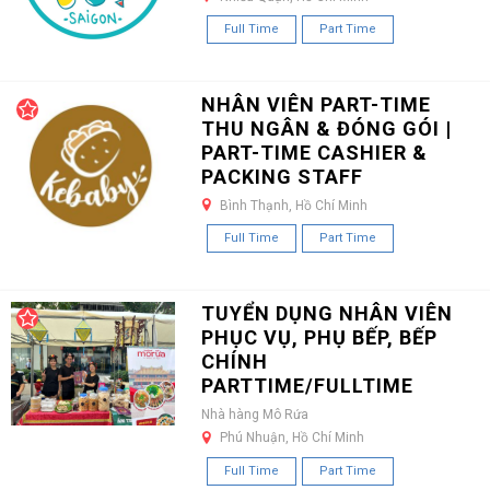
Full Time
Part Time
NHÂN VIÊN PART-TIME
THU NGÂN & ĐÓNG GÓI |
PART-TIME CASHIER &
PACKING STAFF
Bình Thạnh, Hồ Chí Minh
Full Time
Part Time
TUYỂN DỤNG NHÂN VIÊN
PHỤC VỤ, PHỤ BẾP, BẾP
CHÍNH
PARTTIME/FULLTIME
Nhà hàng Mô Rứa
Phú Nhuận, Hồ Chí Minh
Full Time
Part Time