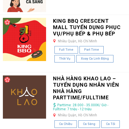
KING BBQ CRESCENT
MALL TUYỂN DỤNG PHỤC
VỤ/PHỤ BẾP & PHỤ BẾP
Nhiều Quận, Hồ Chí Minh
Full Time
Part Time
Thời Vụ
Xoay Ca Linh Động
NHÀ HÀNG KHAO LAO –
TUYỂN DỤNG NHÂN VIÊN
NHÀ HÀNG
PARTTIME/FULLTIME
Parttime: 28.000 - 35.000K/ Giờ -
Fulltime: 7 triệu - 12 triệu
Nhiều Quận, Hồ Chí Minh
Ca Chiều
Ca Sáng
Ca Tối