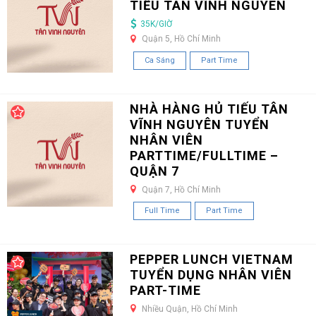
TIẾU TÂN VĨNH NGUYÊN
35K/GIỜ
Quận 5, Hồ Chí Minh
Ca Sáng
Part Time
NHÀ HÀNG HỦ TIẾU TÂN
VĨNH NGUYÊN TUYỂN
NHÂN VIÊN
PARTTIME/FULLTIME –
QUẬN 7
Quận 7, Hồ Chí Minh
Full Time
Part Time
PEPPER LUNCH VIETNAM
TUYỂN DỤNG NHÂN VIÊN
PART-TIME
Nhiều Quận, Hồ Chí Minh