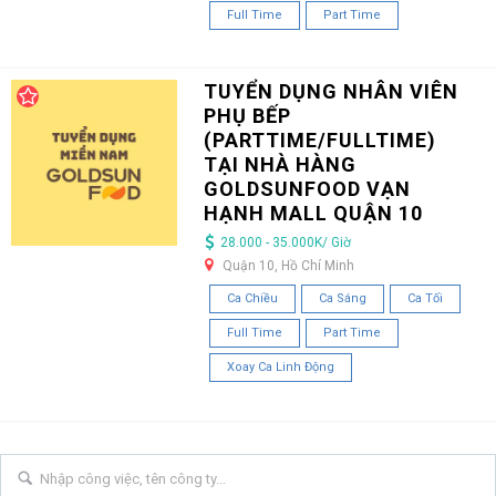
Full Time
Part Time
TUYỂN DỤNG NHÂN VIÊN
PHỤ BẾP
(PARTTIME/FULLTIME)
TẠI NHÀ HÀNG
GOLDSUNFOOD VẠN
HẠNH MALL QUẬN 10
28.000 - 35.000K/ Giờ
Quận 10, Hồ Chí Minh
Ca Chiều
Ca Sáng
Ca Tối
Full Time
Part Time
Xoay Ca Linh Động