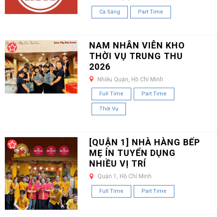
Ca Sáng
Part Time
NAM NHÂN VIÊN KHO
THỜI VỤ TRUNG THU
2026
Nhiều Quận, Hồ Chí Minh
Full Time
Part Time
Thời Vụ
[QUẬN 1] NHÀ HÀNG BẾP
MẸ ỈN TUYỂN DỤNG
NHIỀU VỊ TRÍ
Quận 1, Hồ Chí Minh
Full Time
Part Time