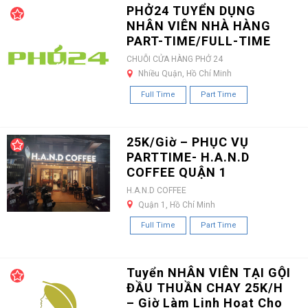
PHỞ24 TUYỂN DỤNG
NHÂN VIÊN NHÀ HÀNG
PART-TIME/FULL-TIME
CHUỖI CỬA HÀNG PHỞ 24
Nhiều Quận, Hồ Chí Minh
Full Time
Part Time
25K/Giờ – PHỤC VỤ
PARTTIME- H.A.N.D
COFFEE QUẬN 1
H.A.N.D COFFEE
Quận 1, Hồ Chí Minh
Full Time
Part Time
Tuyển NHÂN VIÊN TẠI GỘI
ĐẦU THUẦN CHAY 25K/H
– Giờ Làm Linh Hoạt Cho