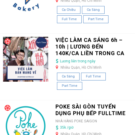
Nhiều Quận, Hồ Chí Minh
Ca Chiều
Ca Sáng
Full Time
Part Time
VIỆC LÀM CA SÁNG 6h –
10h | LƯƠNG ĐẾN
140K/CA LIỀN TRONG CA
Lương liền trong ngày
Nhiều Quận, Hồ Chí Minh
Ca Sáng
Full Time
Part Time
POKE SÀI GÒN TUYỂN
DỤNG PHỤ BẾP FULLTIME
NHÀ HÀNG POKE SAIGON
35k /giờ
Nhiều Quận, Hồ Chí Minh