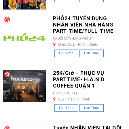
PHỞ24 TUYỂN DỤNG
NHÂN VIÊN NHÀ HÀNG
PART-TIME/FULL-TIME
CHUỖI CỬA HÀNG PHỞ 24
Nhiều Quận, Hồ Chí Minh
Full Time
Part Time
25K/Giờ – PHỤC VỤ
PARTTIME- H.A.N.D
COFFEE QUẬN 1
H.A.N.D COFFEE
Quận 1, Hồ Chí Minh
Full Time
Part Time
Tuyển NHÂN VIÊN TẠI GỘI