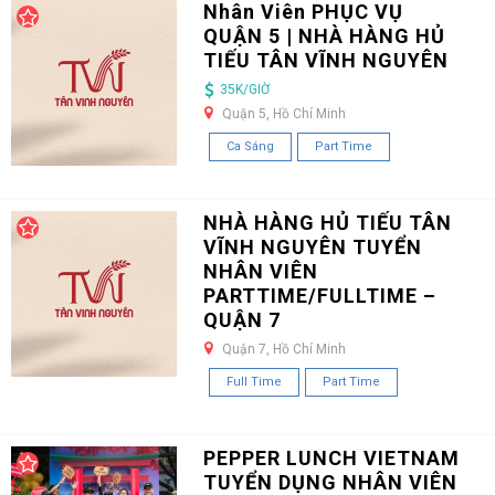
Nhân Viên PHỤC VỤ
QUẬN 5 | NHÀ HÀNG HỦ
TIẾU TÂN VĨNH NGUYÊN
35K/GIỜ
Quận 5, Hồ Chí Minh
Ca Sáng
Part Time
NHÀ HÀNG HỦ TIẾU TÂN
VĨNH NGUYÊN TUYỂN
NHÂN VIÊN
PARTTIME/FULLTIME –
QUẬN 7
Quận 7, Hồ Chí Minh
Full Time
Part Time
PEPPER LUNCH VIETNAM
TUYỂN DỤNG NHÂN VIÊN