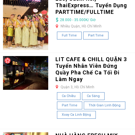
ThaiExpress… Tuyển Dụng
PARTTIME/FULLTIME
28.000 - 35.000K/ Giờ
Nhiều Quận, Hồ Chí Minh
Full Time
Part Time
LIT CAFE & CHILL QUẬN 3
Tuyển Nhân Viên Đứng
Quầy Pha Chế Ca Tối Đi
Làm Ngay
Quận 3, Hồ Chí Minh
Ca Chiều
Ca Sáng
Part Time
Thời Gian Linh Động
Xoay Ca Linh Động