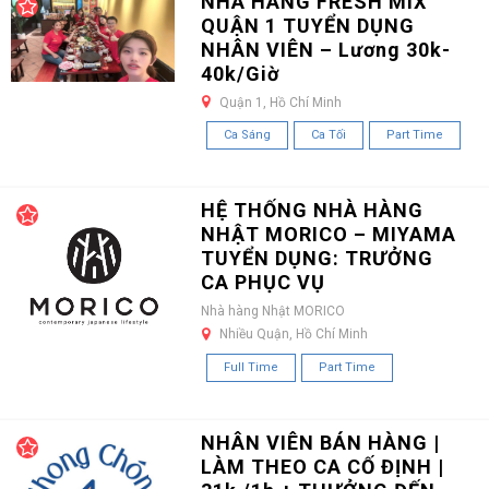
NHÀ HÀNG FRESH MIX
QUẬN 1 TUYỂN DỤNG
NHÂN VIÊN – Lương 30k-
40k/Giờ
Quận 1, Hồ Chí Minh
Ca Sáng
Ca Tối
Part Time
HỆ THỐNG NHÀ HÀNG
NHẬT MORICO – MIYAMA
TUYỂN DỤNG: TRƯỞNG
CA PHỤC VỤ
Nhà hàng Nhật MORICO
Nhiều Quận, Hồ Chí Minh
Full Time
Part Time
NHÂN VIÊN BÁN HÀNG |
LÀM THEO CA CỐ ĐỊNH |