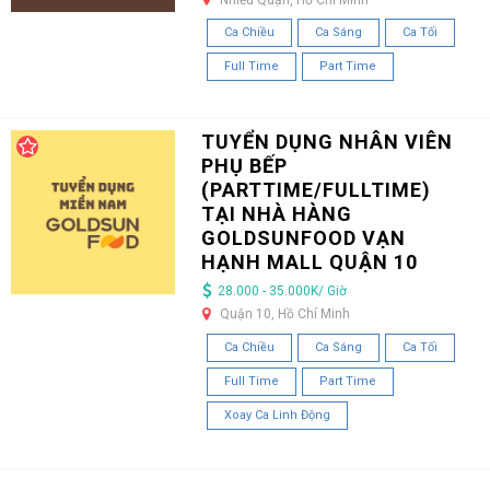
Ca Chiều
Ca Sáng
Ca Tối
Full Time
Part Time
TUYỂN DỤNG NHÂN VIÊN
PHỤ BẾP
(PARTTIME/FULLTIME)
TẠI NHÀ HÀNG
GOLDSUNFOOD VẠN
HẠNH MALL QUẬN 10
28.000 - 35.000K/ Giờ
Quận 10, Hồ Chí Minh
Ca Chiều
Ca Sáng
Ca Tối
Full Time
Part Time
Xoay Ca Linh Động