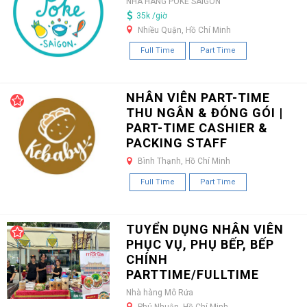
NHÀ HÀNG POKE SAIGON
35k /giờ
Nhiều Quận, Hồ Chí Minh
Full Time
Part Time
NHÂN VIÊN PART-TIME
THU NGÂN & ĐÓNG GÓI |
PART-TIME CASHIER &
PACKING STAFF
Bình Thạnh, Hồ Chí Minh
Full Time
Part Time
TUYỂN DỤNG NHÂN VIÊN
PHỤC VỤ, PHỤ BẾP, BẾP
CHÍNH
PARTTIME/FULLTIME
Nhà hàng Mô Rứa
Phú Nhuận, Hồ Chí Minh