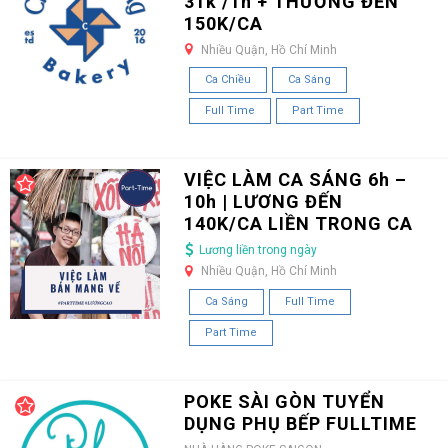
31k /1h + THƯỞNG ĐẾN
150K/CA
Nhiều Quận, Hồ Chí Minh
Ca Chiều
Ca Sáng
Full Time
Part Time
VIỆC LÀM CA SÁNG 6h –
10h | LƯƠNG ĐẾN
140K/CA LIỀN TRONG CA
Lương liền trong ngày
Nhiều Quận, Hồ Chí Minh
Ca Sáng
Full Time
Part Time
POKE SÀI GÒN TUYỂN
DỤNG PHỤ BẾP FULLTIME