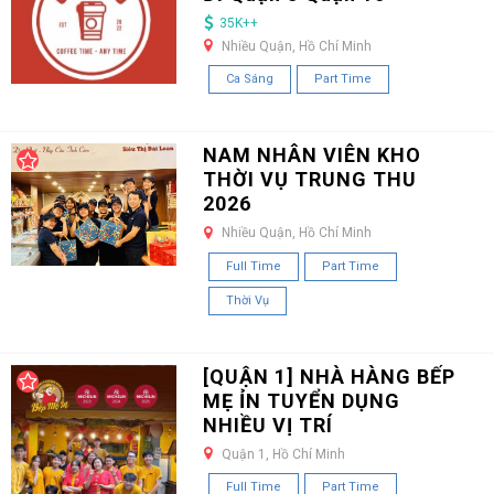
35K++
Nhiều Quận, Hồ Chí Minh
Ca Sáng
Part Time
NAM NHÂN VIÊN KHO
THỜI VỤ TRUNG THU
2026
Nhiều Quận, Hồ Chí Minh
Full Time
Part Time
Thời Vụ
[QUẬN 1] NHÀ HÀNG BẾP
MẸ ỈN TUYỂN DỤNG
NHIỀU VỊ TRÍ
Quận 1, Hồ Chí Minh
Full Time
Part Time