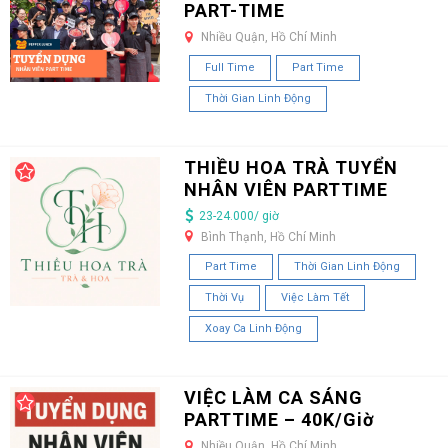
PART-TIME
Nhiều Quận, Hồ Chí Minh
Full Time
Part Time
Thời Gian Linh Động
THIỀU HOA TRÀ TUYỂN
NHÂN VIÊN PARTTIME
23-24.000/ giờ
Bình Thạnh, Hồ Chí Minh
Part Time
Thời Gian Linh Động
Thời Vụ
Việc Làm Tết
Xoay Ca Linh Động
VIỆC LÀM CA SÁNG
PARTTIME – 40K/Giờ
Nhiều Quận, Hồ Chí Minh