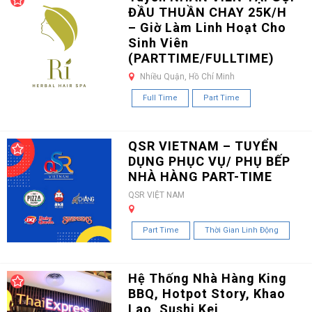
ĐẦU THUẦN CHAY 25K/H
– Giờ Làm Linh Hoạt Cho
Sinh Viên
(PARTTIME/FULLTIME)
Nhiều Quận, Hồ Chí Minh
Full Time
Part Time
QSR VIETNAM – TUYỂN
DỤNG PHỤC VỤ/ PHỤ BẾP
NHÀ HÀNG PART-TIME
QSR VIỆT NAM
Part Time
Thời Gian Linh Động
Hệ Thống Nhà Hàng King
BBQ, Hotpot Story, Khao
Lao, Sushi Kei,