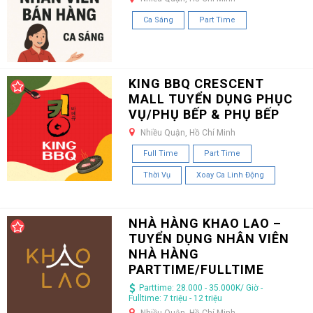
Ca Sáng
Part Time
KING BBQ CRESCENT
MALL TUYỂN DỤNG PHỤC
VỤ/PHỤ BẾP & PHỤ BẾP
Nhiều Quận, Hồ Chí Minh
Full Time
Part Time
Thời Vụ
Xoay Ca Linh Động
NHÀ HÀNG KHAO LAO –
TUYỂN DỤNG NHÂN VIÊN
NHÀ HÀNG
PARTTIME/FULLTIME
Parttime: 28.000 - 35.000K/ Giờ -
Fulltime: 7 triệu - 12 triệu
Nhiều Quận, Hồ Chí Minh