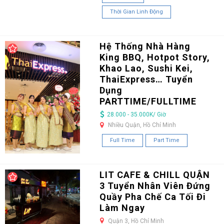
Thời Gian Linh Động
Hệ Thống Nhà Hàng
King BBQ, Hotpot Story,
Khao Lao, Sushi Kei,
ThaiExpress… Tuyển
Dụng
PARTTIME/FULLTIME
28.000 - 35.000K/ Giờ
Nhiều Quận, Hồ Chí Minh
Full Time
Part Time
LIT CAFE & CHILL QUẬN
3 Tuyển Nhân Viên Đứng
Quầy Pha Chế Ca Tối Đi
Làm Ngay
Quận 3, Hồ Chí Minh