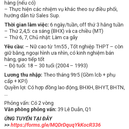
hàng (nếu có)
– Thực hiện các nhiệm vụ khác theo sự điều phối,
hướng dẫn từ Sales Sup.
Thời gian làm việc:
6 ngày/tuần, off thứ 3 hằng tuần
– Thứ 2,4,5: ca sáng (BHX) và ca chiều (MT)
– Thứ 6, 7, Chủ nhật: Làm ca gãy
Yêu cầu:
– Nữ cao từ 1m55 , Tốt nghiệp THPT – còn
giữ bằng, ngoại hình ưa nhìn, có kinh nghiệm bán
hàng, giao tiếp tốt
– Độ tuổi: 18 – 30 tuổi (2004 – 1993)
Lương thu nhập:
Theo tháng 9tr5 (Gồm lcb + phụ
cấp + KPI)
Quyền lợi: Có hợp đồng lao động, BHXH, BHYT, BHTN,
…
Phỏng vấn: Có 2 vòng
Văn phòng phỏng vấn:
39 Lê Duẫn, Q1
ỨNG TUYỂN TẠI ĐÂY
>>
https://forms.gle/MQDrDquqYkKocR336