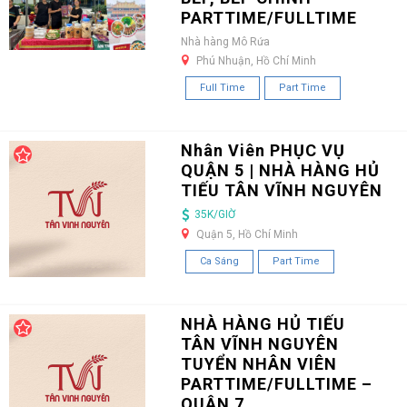
PARTTIME/FULLTIME
Nhà hàng Mô Rứa
Phú Nhuận, Hồ Chí Minh
Full Time
Part Time
Nhân Viên PHỤC VỤ
QUẬN 5 | NHÀ HÀNG HỦ
TIẾU TÂN VĨNH NGUYÊN
35K/GIỜ
Quận 5, Hồ Chí Minh
Ca Sáng
Part Time
NHÀ HÀNG HỦ TIẾU
TÂN VĨNH NGUYÊN
TUYỂN NHÂN VIÊN
PARTTIME/FULLTIME –
QUẬN 7