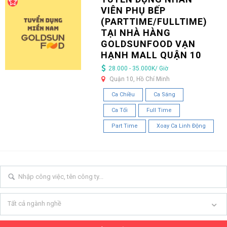
VIÊN PHỤ BẾP
(PARTTIME/FULLTIME)
TẠI NHÀ HÀNG
GOLDSUNFOOD VẠN
HẠNH MALL QUẬN 10
28.000 - 35.000K/ Giờ
Quận 10, Hồ Chí Minh
Ca Chiều
Ca Sáng
Ca Tối
Full Time
Part Time
Xoay Ca Linh Động
Tất cả ngành nghề