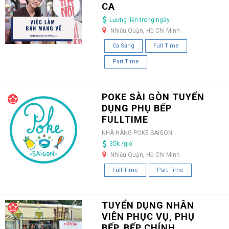
CA
Lương liền trong ngày
Nhiều Quận, Hồ Chí Minh
Ca Sáng
Full Time
Part Time
POKE SÀI GÒN TUYỂN
DỤNG PHỤ BẾP
FULLTIME
NHÀ HÀNG POKE SAIGON
35k /giờ
Nhiều Quận, Hồ Chí Minh
Full Time
Part Time
TUYỂN DỤNG NHÂN
VIÊN PHỤC VỤ, PHỤ
BẾP, BẾP CHÍNH