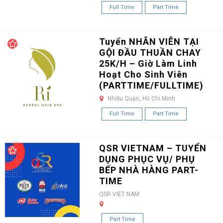
Full Time
Part Time
Tuyển NHÂN VIÊN TẠI
GỘI ĐẦU THUẦN CHAY
25K/H – Giờ Làm Linh
Hoạt Cho Sinh Viên
(PARTTIME/FULLTIME)
Nhiều Quận, Hồ Chí Minh
Full Time
Part Time
QSR VIETNAM – TUYỂN
DỤNG PHỤC VỤ/ PHỤ
BẾP NHÀ HÀNG PART-
TIME
QSR VIỆT NAM
Part Time