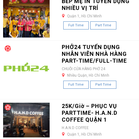
BẾP MẸ ỈN TUYỂN DỤNG
NHIỀU VỊ TRÍ
Quận 1, Hồ Chí Minh
Full Time
Part Time
PHỞ24 TUYỂN DỤNG
NHÂN VIÊN NHÀ HÀNG
PART-TIME/FULL-TIME
CHUỖI CỬA HÀNG PHỞ 24
Nhiều Quận, Hồ Chí Minh
Full Time
Part Time
25K/Giờ – PHỤC VỤ
PARTTIME- H.A.N.D
COFFEE QUẬN 1
H.A.N.D COFFEE
Quận 1, Hồ Chí Minh