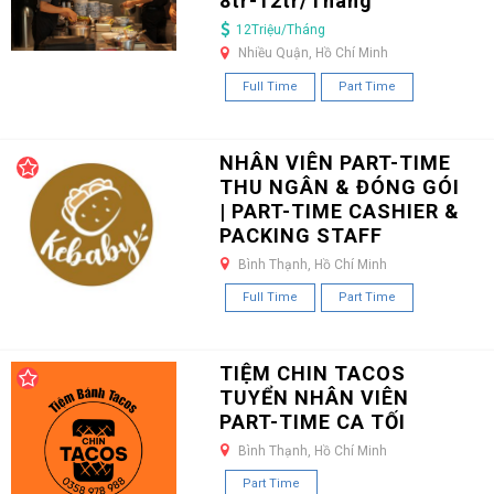
8tr-12tr/Tháng
12Triệu/Tháng
Nhiều Quận, Hồ Chí Minh
Full Time
Part Time
NHÂN VIÊN PART-TIME
THU NGÂN & ĐÓNG GÓI
| PART-TIME CASHIER &
PACKING STAFF
Bình Thạnh, Hồ Chí Minh
Full Time
Part Time
TIỆM CHIN TACOS
TUYỂN NHÂN VIÊN
PART-TIME CA TỐI
Bình Thạnh, Hồ Chí Minh
Part Time