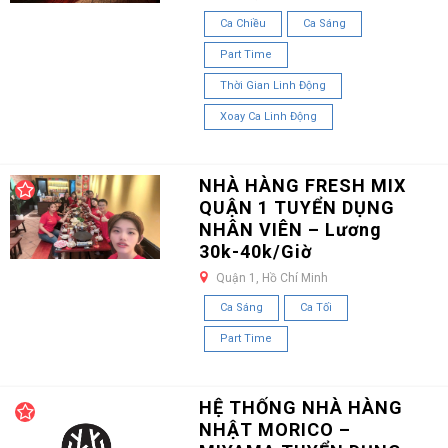
Ca Chiều
Ca Sáng
Part Time
Thời Gian Linh Động
Xoay Ca Linh Động
NHÀ HÀNG FRESH MIX
QUẬN 1 TUYỂN DỤNG
NHÂN VIÊN – Lương
30k-40k/Giờ
Quận 1, Hồ Chí Minh
Ca Sáng
Ca Tối
Part Time
HỆ THỐNG NHÀ HÀNG
NHẬT MORICO –