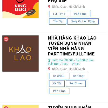
PHỤ BẾP
Nhiều Quận, Hồ Chí Minh
Full Time
Part Time
Thời Vụ
Xoay Ca Linh Động
NHÀ HÀNG KHAO LAO –
TUYỂN DỤNG NHÂN
VIÊN NHÀ HÀNG
PARTTIME/FULLTIME
Parttime: 28.000 - 35.000K/ Giờ -
Fulltime: 7 triệu - 12 triệu
Nhiều Quận, Hồ Chí Minh
Ca Chiều
Ca Sáng
Ca Tối
Full Time
Part Time
TUYỂN DỤNG NHÂN