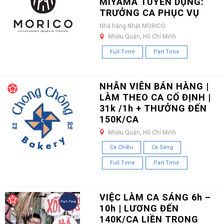
MIYAMA TUYỂN DỤNG:
TRƯỞNG CA PHỤC VỤ
Nhà hàng Nhật MORICO
Nhiều Quận, Hồ Chí Minh
Full Time
Part Time
NHÂN VIÊN BÁN HÀNG |
LÀM THEO CA CỐ ĐỊNH |
31k /1h + THƯỞNG ĐẾN
150K/CA
Nhiều Quận, Hồ Chí Minh
Ca Chiều
Ca Sáng
Full Time
Part Time
VIỆC LÀM CA SÁNG 6h –
10h | LƯƠNG ĐẾN
140K/CA LIỀN TRONG