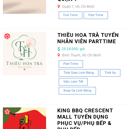
Quận 7, Hồ Chí Minh
Full Time
Part Time
THIỀU HOA TRÀ TUYỂN
NHÂN VIÊN PARTTIME
23-24.000/ giờ
Bình Thạnh, Hồ Chí Minh
Part Time
Thời Gian Linh Động
Thời Vụ
Việc Làm Tết
Xoay Ca Linh Động
KING BBQ CRESCENT
MALL TUYỂN DỤNG
PHỤC VỤ/PHỤ BẾP &