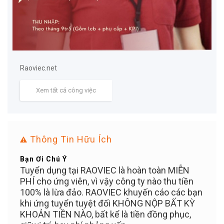
Raoviec.net
Xem tất cả công việc
Thông Tin Hữu Ích
Bạn Ơi Chú Ý
Mẹo 
ển
Tuyển dụng tại RAOVIEC là hoàn toàn MIỄN
Đăng 
n
PHÍ cho ứng viên, vì vậy công ty nào thu tiền
dụng
100% là lừa đảo. RAOVIEC khuyến cáo các bạn
khi ứng tuyển tuyệt đối KHÔNG NỘP BẤT KỲ
KHOẢN TIỀN NÀO, bất kể là tiền đồng phục,