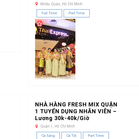
Nhiều Quận, Hồ Chí Minh
Full Time
Part Time
NHÀ HÀNG FRESH MIX QUẬN
1 TUYỂN DỤNG NHÂN VIÊN –
Lương 30k-40k/Giờ
Quận 1, Hồ Chí Minh
Ca Sáng
Ca Tối
Part Time