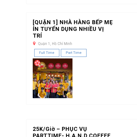
[QUẬN 1] NHÀ HÀNG BẾP MẸ
ỈN TUYỂN DỤNG NHIỀU VỊ
TRÍ
Quận 1, Hồ Chí Minh
Full Time
Part Time
25K/Giờ – PHỤC VỤ
PARTTIME- H.A.N.D COFFEE