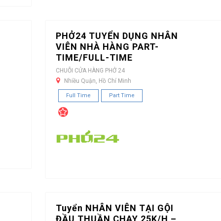
PHỞ24 TUYỂN DỤNG NHÂN
VIÊN NHÀ HÀNG PART-
TIME/FULL-TIME
CHUỖI CỬA HÀNG PHỞ 24
Nhiều Quận, Hồ Chí Minh
Full Time
Part Time
Tuyển NHÂN VIÊN TẠI GỘI
ĐẦU THUẦN CHAY 25K/H –