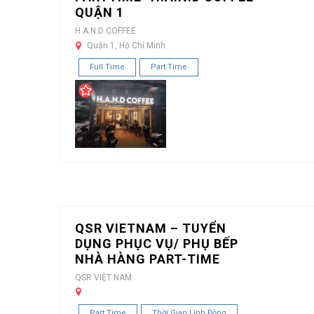
QUẬN 1
H.A.N.D COFFEE
Quận 1, Hồ Chí Minh
Full Time
Part Time
QSR VIETNAM – TUYỂN
DỤNG PHỤC VỤ/ PHỤ BẾP
NHÀ HÀNG PART-TIME
QSR VIỆT NAM
Part Time
Thời Gian Linh Động