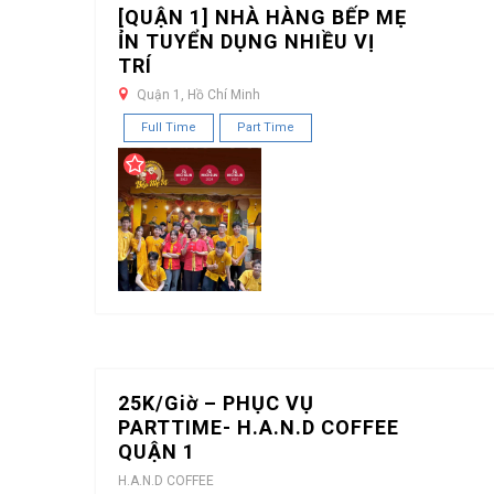
[QUẬN 1] NHÀ HÀNG BẾP MẸ
ỈN TUYỂN DỤNG NHIỀU VỊ
TRÍ
Quận 1, Hồ Chí Minh
Full Time
Part Time
25K/Giờ – PHỤC VỤ
PARTTIME- H.A.N.D COFFEE
QUẬN 1
H.A.N.D COFFEE