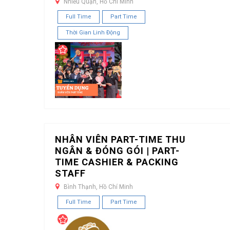
Nhiều Quận, Hồ Chí Minh
Full Time
Part Time
Thời Gian Linh Động
NHÂN VIÊN PART-TIME THU
NGÂN & ĐÓNG GÓI | PART-
TIME CASHIER & PACKING
STAFF
Bình Thạnh, Hồ Chí Minh
Full Time
Part Time