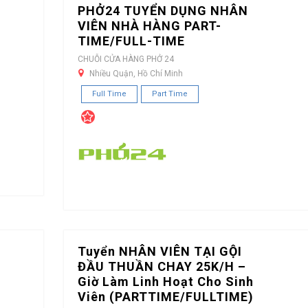
PHỞ24 TUYỂN DỤNG NHÂN
VIÊN NHÀ HÀNG PART-
TIME/FULL-TIME
CHUỖI CỬA HÀNG PHỞ 24
Nhiều Quận, Hồ Chí Minh
Full Time
Part Time
Tuyển NHÂN VIÊN TẠI GỘI
ĐẦU THUẦN CHAY 25K/H –
Giờ Làm Linh Hoạt Cho Sinh
Viên (PARTTIME/FULLTIME)