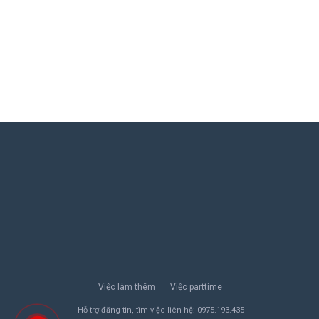
Việc làm thêm
Việc parttime
Hỗ trợ đăng tin, tìm việc liên hệ:
0975.193.435