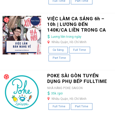
Full Time
Part Time
VIỆC LÀM CA SÁNG 6h –
10h | LƯƠNG ĐẾN
140K/CA LIỀN TRONG CA
Lương liền trong ngày
Nhiều Quận, Hồ Chí Minh
Ca Sáng
Full Time
Part Time
POKE SÀI GÒN TUYỂN
DỤNG PHỤ BẾP FULLTIME
NHÀ HÀNG POKE SAIGON
35k /giờ
Nhiều Quận, Hồ Chí Minh
Full Time
Part Time