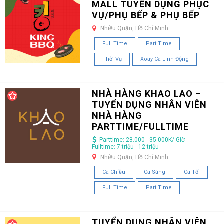
MALL TUYỂN DỤNG PHỤC
VỤ/PHỤ BẾP & PHỤ BẾP
Nhiều Quận, Hồ Chí Minh
Full Time
Part Time
Thời Vụ
Xoay Ca Linh Động
NHÀ HÀNG KHAO LAO –
TUYỂN DỤNG NHÂN VIÊN
NHÀ HÀNG
PARTTIME/FULLTIME
Parttime: 28.000 - 35.000K/ Giờ -
Fulltime: 7 triệu - 12 triệu
Nhiều Quận, Hồ Chí Minh
Ca Chiều
Ca Sáng
Ca Tối
Full Time
Part Time
TUYỂN DỤNG NHÂN VIÊN