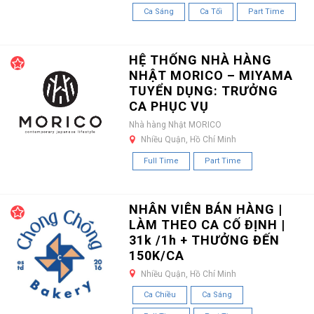
Ca Sáng
Ca Tối
Part Time
HỆ THỐNG NHÀ HÀNG
NHẬT MORICO – MIYAMA
TUYỂN DỤNG: TRƯỞNG
CA PHỤC VỤ
Nhà hàng Nhật MORICO
Nhiều Quận, Hồ Chí Minh
Full Time
Part Time
NHÂN VIÊN BÁN HÀNG |
LÀM THEO CA CỐ ĐỊNH |
31k /1h + THƯỞNG ĐẾN
150K/CA
Nhiều Quận, Hồ Chí Minh
Ca Chiều
Ca Sáng