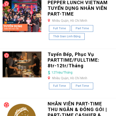
PEPPER LUNCH VIETNAM
TUYỂN DỤNG NHÂN VIÊN
PART-TIME
Nhiều Quận, Hồ Chí Minh
Full Time
Part Time
Thời Gian Linh Động
Tuyển Bếp, Phục Vụ
PARTTIME/FULLTIME:
8tr-12tr/Tháng
12Triệu/Tháng
Nhiều Quận, Hồ Chí Minh
Full Time
Part Time
NHÂN VIÊN PART-TIME
THU NGÂN & ĐÓNG GÓI |
PART-TIME CASHIER &