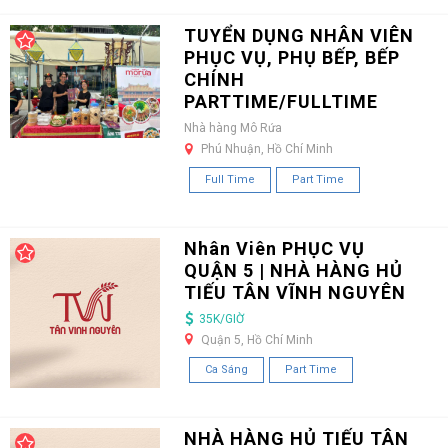
TUYỂN DỤNG NHÂN VIÊN
PHỤC VỤ, PHỤ BẾP, BẾP
CHÍNH
PARTTIME/FULLTIME
Nhà hàng Mô Rứa
Phú Nhuận, Hồ Chí Minh
Full Time
Part Time
Nhân Viên PHỤC VỤ
QUẬN 5 | NHÀ HÀNG HỦ
TIẾU TÂN VĨNH NGUYÊN
35K/GIỜ
Quận 5, Hồ Chí Minh
Ca Sáng
Part Time
NHÀ HÀNG HỦ TIẾU TÂN