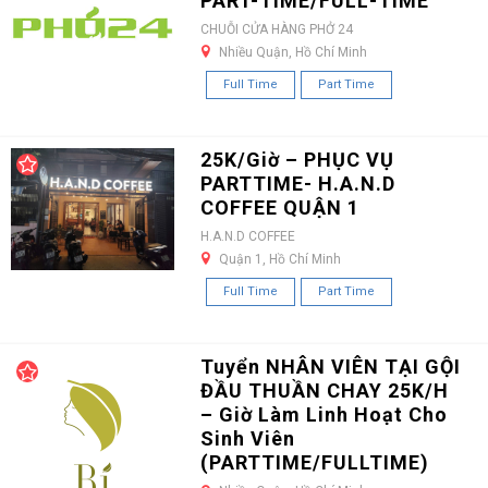
PART-TIME/FULL-TIME
CHUỖI CỬA HÀNG PHỞ 24
Nhiều Quận, Hồ Chí Minh
Full Time
Part Time
25K/Giờ – PHỤC VỤ
PARTTIME- H.A.N.D
COFFEE QUẬN 1
H.A.N.D COFFEE
Quận 1, Hồ Chí Minh
Full Time
Part Time
Tuyển NHÂN VIÊN TẠI GỘI
ĐẦU THUẦN CHAY 25K/H
– Giờ Làm Linh Hoạt Cho
Sinh Viên
(PARTTIME/FULLTIME)