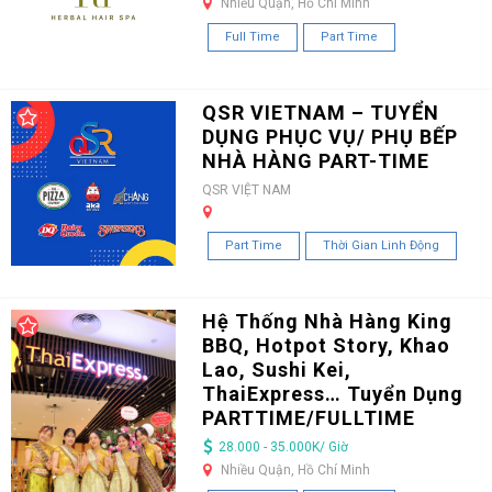
Nhiều Quận, Hồ Chí Minh
Full Time
Part Time
QSR VIETNAM – TUYỂN
DỤNG PHỤC VỤ/ PHỤ BẾP
NHÀ HÀNG PART-TIME
QSR VIỆT NAM
Part Time
Thời Gian Linh Động
Hệ Thống Nhà Hàng King
BBQ, Hotpot Story, Khao
Lao, Sushi Kei,
ThaiExpress… Tuyển Dụng
PARTTIME/FULLTIME
28.000 - 35.000K/ Giờ
Nhiều Quận, Hồ Chí Minh