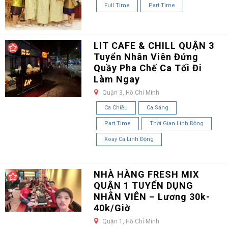
Full Time
Part Time
LIT CAFE & CHILL QUẬN 3
Tuyển Nhân Viên Đứng
Quầy Pha Chế Ca Tối Đi
Làm Ngay
Quận 3, Hồ Chí Minh
Ca Chiều
Ca Sáng
Part Time
Thời Gian Linh Động
Xoay Ca Linh Động
NHÀ HÀNG FRESH MIX
QUẬN 1 TUYỂN DỤNG
NHÂN VIÊN – Lương 30k-
40k/Giờ
Quận 1, Hồ Chí Minh