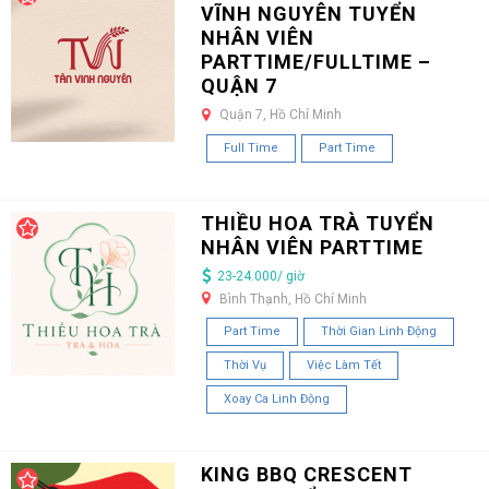
VĨNH NGUYÊN TUYỂN
NHÂN VIÊN
PARTTIME/FULLTIME –
QUẬN 7
Quận 7, Hồ Chí Minh
Full Time
Part Time
THIỀU HOA TRÀ TUYỂN
NHÂN VIÊN PARTTIME
23-24.000/ giờ
Bình Thạnh, Hồ Chí Minh
Part Time
Thời Gian Linh Động
Thời Vụ
Việc Làm Tết
Xoay Ca Linh Động
KING BBQ CRESCENT