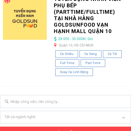
PHỤ BẾP
(PARTTIME/FULLTIME)
TẠI NHÀ HÀNG
GOLDSUNFOOD VẠN
HẠNH MALL QUẬN 10
28.000 - 35.000K/ Giờ
Quận 10, Hồ Chí Minh
Ca Chiều
Ca Sáng
Ca Tối
Full Time
Part Time
Xoay Ca Linh Động
Tất cả ngành nghề