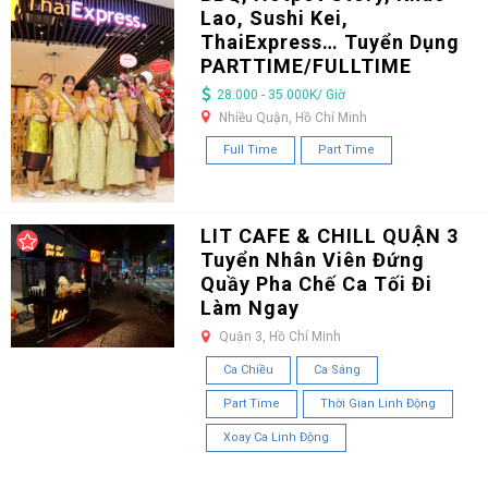
Lao, Sushi Kei,
ThaiExpress… Tuyển Dụng
PARTTIME/FULLTIME
28.000 - 35.000K/ Giờ
Nhiều Quận, Hồ Chí Minh
Full Time
Part Time
LIT CAFE & CHILL QUẬN 3
Tuyển Nhân Viên Đứng
Quầy Pha Chế Ca Tối Đi
Làm Ngay
Quận 3, Hồ Chí Minh
Ca Chiều
Ca Sáng
Part Time
Thời Gian Linh Động
Xoay Ca Linh Động