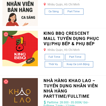
Nhiều Quận, Hồ Chí Minh
Ca Sáng
Part Time
KING BBQ CRESCENT
MALL TUYỂN DỤNG PHỤC
VỤ/PHỤ BẾP & PHỤ BẾP
Nhiều Quận, Hồ Chí Minh
Full Time
Part Time
Thời Vụ
Xoay Ca Linh Động
NHÀ HÀNG KHAO LAO –
TUYỂN DỤNG NHÂN VIÊN
NHÀ HÀNG
PARTTIME/FULLTIME
Parttime: 28.000 - 35.000K/ Giờ -
Fulltime: 7 triệu - 12 triệu