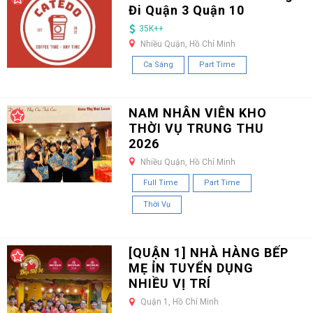
Đi Quận 3 Quận 10
35K++
Nhiều Quận, Hồ Chí Minh
Ca Sáng
Part Time
NAM NHÂN VIÊN KHO
THỜI VỤ TRUNG THU
2026
Nhiều Quận, Hồ Chí Minh
Full Time
Part Time
Thời Vụ
[QUẬN 1] NHÀ HÀNG BẾP
MẸ ỈN TUYỂN DỤNG
NHIỀU VỊ TRÍ
Quận 1, Hồ Chí Minh