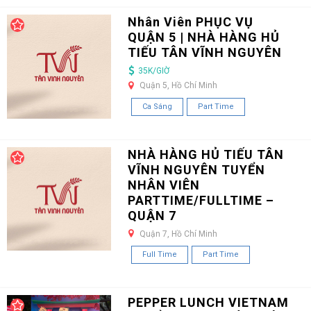
Nhân Viên PHỤC VỤ
QUẬN 5 | NHÀ HÀNG HỦ
TIẾU TÂN VĨNH NGUYÊN
35K/GIỜ
Quận 5, Hồ Chí Minh
Ca Sáng
Part Time
NHÀ HÀNG HỦ TIẾU TÂN
VĨNH NGUYÊN TUYỂN
NHÂN VIÊN
PARTTIME/FULLTIME –
QUẬN 7
Quận 7, Hồ Chí Minh
Full Time
Part Time
PEPPER LUNCH VIETNAM