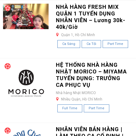
NHÀ HÀNG FRESH MIX
QUẬN 1 TUYỂN DỤNG
NHÂN VIÊN – Lương 30k-
40k/Giờ
Quận 1, Hồ Chí Minh
Ca Sáng
Ca Tối
Part Time
HỆ THỐNG NHÀ HÀNG
NHẬT MORICO – MIYAMA
TUYỂN DỤNG: TRƯỞNG
CA PHỤC VỤ
Nhà hàng Nhật MORICO
Nhiều Quận, Hồ Chí Minh
Full Time
Part Time
NHÂN VIÊN BÁN HÀNG |
LÀM THEO CA CỐ ĐỊNH |