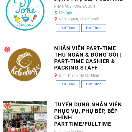
NHÀ HÀNG POKE SAIGON
35k /giờ
Nhiều Quận, Hồ Chí Minh
Full Time
Part Time
NHÂN VIÊN PART-TIME
THU NGÂN & ĐÓNG GÓI |
PART-TIME CASHIER &
PACKING STAFF
Bình Thạnh, Hồ Chí Minh
Full Time
Part Time
TUYỂN DỤNG NHÂN VIÊN
PHỤC VỤ, PHỤ BẾP, BẾP
CHÍNH
PARTTIME/FULLTIME
Nhà hàng Mô Rứa