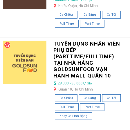
Nhiều Quận, Hồ Chí Minh
Ca Chiều
Ca Sáng
Ca Tối
Full Time
Part Time
TUYỂN DỤNG NHÂN VIÊN
PHỤ BẾP
(PARTTIME/FULLTIME)
TẠI NHÀ HÀNG
GOLDSUNFOOD VẠN
HẠNH MALL QUẬN 10
28.000 - 35.000K/ Giờ
Quận 10, Hồ Chí Minh
Ca Chiều
Ca Sáng
Ca Tối
Full Time
Part Time
Xoay Ca Linh Động