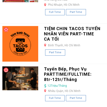
Phú Nhuận, Hồ Chí Minh
Full Time
Part Time
TIỆM CHIN TACOS TUYỂN
NHÂN VIÊN PART-TIME
CA TỐI
Bình Thạnh, Hồ Chí Minh
Part Time
Tuyển Bếp, Phục Vụ
PARTTIME/FULLTIME:
8tr-12tr/Tháng
12Triệu/Tháng
Nhiều Quận, Hồ Chí Minh
Full Time
Part Time