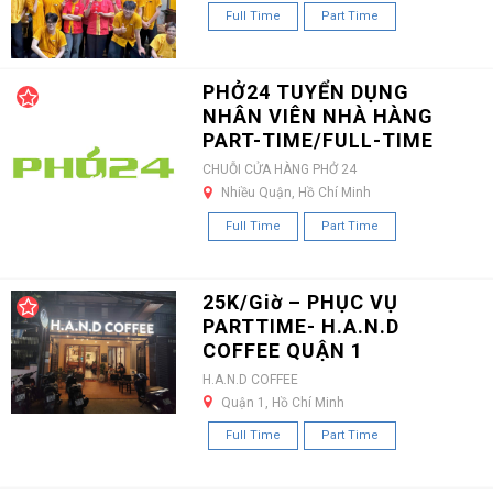
Full Time
Part Time
PHỞ24 TUYỂN DỤNG
NHÂN VIÊN NHÀ HÀNG
PART-TIME/FULL-TIME
CHUỖI CỬA HÀNG PHỞ 24
Nhiều Quận, Hồ Chí Minh
Full Time
Part Time
25K/Giờ – PHỤC VỤ
PARTTIME- H.A.N.D
COFFEE QUẬN 1
H.A.N.D COFFEE
Quận 1, Hồ Chí Minh
Full Time
Part Time