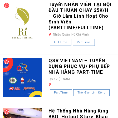
Tuyển NHÂN VIÊN TẠI GỘI
ĐẦU THUẦN CHAY 25K/H
– Giờ Làm Linh Hoạt Cho
Sinh Viên
(PARTTIME/FULLTIME)
Nhiều Quận, Hồ Chí Minh
Full Time
Part Time
QSR VIETNAM – TUYỂN
DỤNG PHỤC VỤ/ PHỤ BẾP
NHÀ HÀNG PART-TIME
QSR VIỆT NAM
Part Time
Thời Gian Linh Động
Hệ Thống Nhà Hàng King
BBQ, Hotpot Story, Khao