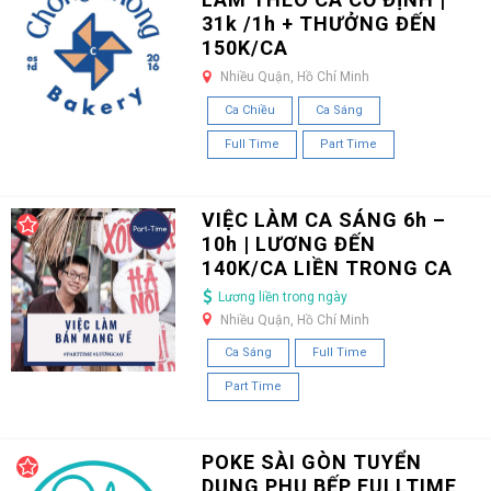
31k /1h + THƯỞNG ĐẾN
150K/CA
Nhiều Quận, Hồ Chí Minh
Ca Chiều
Ca Sáng
Full Time
Part Time
VIỆC LÀM CA SÁNG 6h –
10h | LƯƠNG ĐẾN
140K/CA LIỀN TRONG CA
Lương liền trong ngày
Nhiều Quận, Hồ Chí Minh
Ca Sáng
Full Time
Part Time
POKE SÀI GÒN TUYỂN
DỤNG PHỤ BẾP FULLTIME