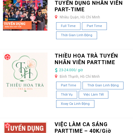
TUYỂN DỤNG NHÂN VIÊN
PART-TIME
Nhiều Quận, Hồ Chí Minh
Full Time
Part Time
Thời Gian Linh Động
THIỀU HOA TRÀ TUYỂN
NHÂN VIÊN PARTTIME
23-24.000/ giờ
Bình Thạnh, Hồ Chí Minh
Part Time
Thời Gian Linh Động
Thời Vụ
Việc Làm Tết
Xoay Ca Linh Động
VIỆC LÀM CA SÁNG
PARTTIME – 40K/Giờ