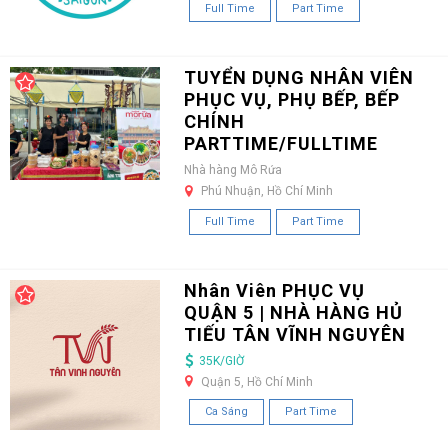
Full Time
Part Time
TUYỂN DỤNG NHÂN VIÊN
PHỤC VỤ, PHỤ BẾP, BẾP
CHÍNH
PARTTIME/FULLTIME
Nhà hàng Mô Rứa
Phú Nhuận, Hồ Chí Minh
Full Time
Part Time
Nhân Viên PHỤC VỤ
QUẬN 5 | NHÀ HÀNG HỦ
TIẾU TÂN VĨNH NGUYÊN
35K/GIỜ
Quận 5, Hồ Chí Minh
Ca Sáng
Part Time