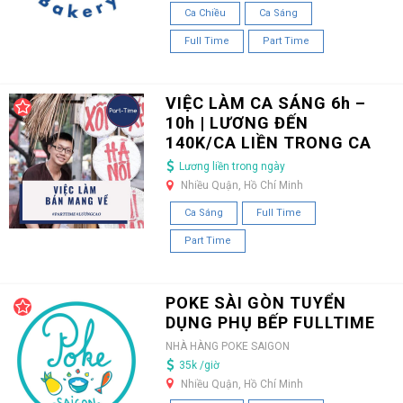
Ca Chiều
Ca Sáng
Full Time
Part Time
VIỆC LÀM CA SÁNG 6h –
10h | LƯƠNG ĐẾN
140K/CA LIỀN TRONG CA
Lương liền trong ngày
Nhiều Quận, Hồ Chí Minh
Ca Sáng
Full Time
Part Time
POKE SÀI GÒN TUYỂN
DỤNG PHỤ BẾP FULLTIME
NHÀ HÀNG POKE SAIGON
35k /giờ
Nhiều Quận, Hồ Chí Minh