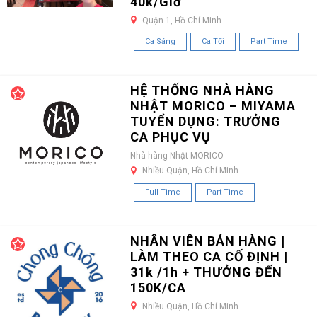
40k/Giờ
Quận 1, Hồ Chí Minh
Ca Sáng
Ca Tối
Part Time
HỆ THỐNG NHÀ HÀNG
NHẬT MORICO – MIYAMA
TUYỂN DỤNG: TRƯỞNG
CA PHỤC VỤ
Nhà hàng Nhật MORICO
Nhiều Quận, Hồ Chí Minh
Full Time
Part Time
NHÂN VIÊN BÁN HÀNG |
LÀM THEO CA CỐ ĐỊNH |
31k /1h + THƯỞNG ĐẾN
150K/CA
Nhiều Quận, Hồ Chí Minh