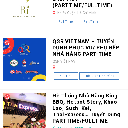
(PARTTIME/FULLTIME)
Nhiều Quận, Hồ Chí Minh
Full Time
Part Time
QSR VIETNAM – TUYỂN
DỤNG PHỤC VỤ/ PHỤ BẾP
NHÀ HÀNG PART-TIME
QSR VIỆT NAM
Part Time
Thời Gian Linh Động
Hệ Thống Nhà Hàng King
BBQ, Hotpot Story, Khao
Lao, Sushi Kei,
ThaiExpress… Tuyển Dụng
PARTTIME/FULLTIME