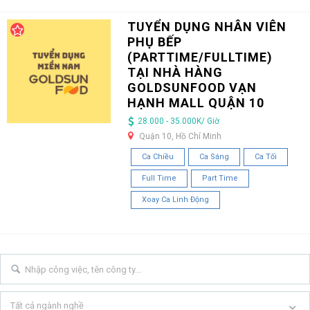
TUYỂN DỤNG NHÂN VIÊN
PHỤ BẾP
(PARTTIME/FULLTIME)
TẠI NHÀ HÀNG
GOLDSUNFOOD VẠN
HẠNH MALL QUẬN 10
28.000 - 35.000K/ Giờ
Quận 10, Hồ Chí Minh
Ca Chiều
Ca Sáng
Ca Tối
Full Time
Part Time
Xoay Ca Linh Động
Tất cả ngành nghề