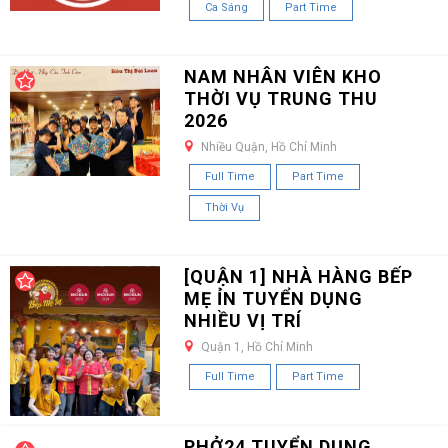
Ca Sáng
Part Time
NAM NHÂN VIÊN KHO
THỜI VỤ TRUNG THU
2026
Nhiều Quận, Hồ Chí Minh
Full Time
Part Time
Thời Vụ
[QUẬN 1] NHÀ HÀNG BẾP
MẸ ỈN TUYỂN DỤNG
NHIỀU VỊ TRÍ
Quận 1, Hồ Chí Minh
Full Time
Part Time
PHỞ24 TUYỂN DỤNG