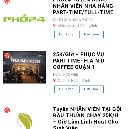
NHÂN VIÊN NHÀ HÀNG
PART-TIME/FULL-TIME
CHUỖI CỬA HÀNG PHỞ 24
Nhiều Quận, Hồ Chí Minh
Full Time
Part Time
25K/Giờ – PHỤC VỤ
PARTTIME- H.A.N.D
COFFEE QUẬN 1
H.A.N.D COFFEE
Quận 1, Hồ Chí Minh
Full Time
Part Time
Tuyển NHÂN VIÊN TẠI GỘI
ĐẦU THUẦN CHAY 25K/H
– Giờ Làm Linh Hoạt Cho
Sinh Viên