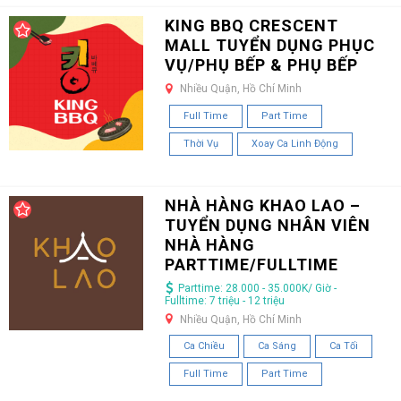
KING BBQ CRESCENT
MALL TUYỂN DỤNG PHỤC
VỤ/PHỤ BẾP & PHỤ BẾP
Nhiều Quận, Hồ Chí Minh
Full Time
Part Time
Thời Vụ
Xoay Ca Linh Động
NHÀ HÀNG KHAO LAO –
TUYỂN DỤNG NHÂN VIÊN
NHÀ HÀNG
PARTTIME/FULLTIME
Parttime: 28.000 - 35.000K/ Giờ -
Fulltime: 7 triệu - 12 triệu
Nhiều Quận, Hồ Chí Minh
Ca Chiều
Ca Sáng
Ca Tối
Full Time
Part Time