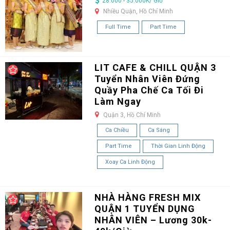
28.000 - 35.000K/ Giờ
Nhiều Quận, Hồ Chí Minh
Full Time
Part Time
LIT CAFE & CHILL QUẬN 3
Tuyển Nhân Viên Đứng
Quầy Pha Chế Ca Tối Đi
Làm Ngay
Quận 3, Hồ Chí Minh
Ca Chiều
Ca Sáng
Part Time
Thời Gian Linh Động
Xoay Ca Linh Động
NHÀ HÀNG FRESH MIX
QUẬN 1 TUYỂN DỤNG
NHÂN VIÊN – Lương 30k-