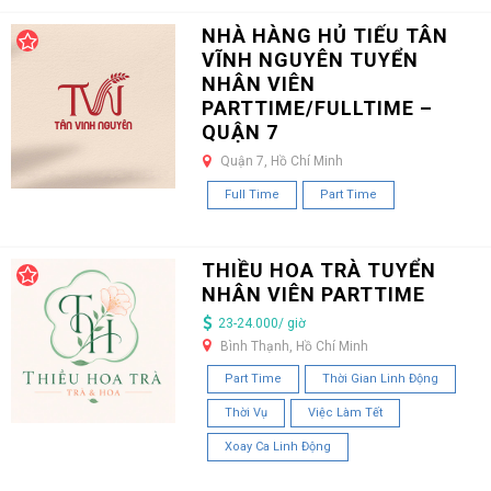
NHÀ HÀNG HỦ TIẾU TÂN
VĨNH NGUYÊN TUYỂN
NHÂN VIÊN
PARTTIME/FULLTIME –
QUẬN 7
Quận 7, Hồ Chí Minh
Full Time
Part Time
THIỀU HOA TRÀ TUYỂN
NHÂN VIÊN PARTTIME
23-24.000/ giờ
Bình Thạnh, Hồ Chí Minh
Part Time
Thời Gian Linh Động
Thời Vụ
Việc Làm Tết
Xoay Ca Linh Động