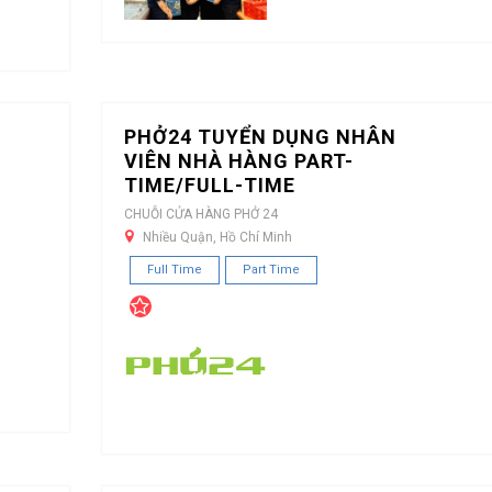
PHỞ24 TUYỂN DỤNG NHÂN
VIÊN NHÀ HÀNG PART-
TIME/FULL-TIME
CHUỖI CỬA HÀNG PHỞ 24
Nhiều Quận, Hồ Chí Minh
Full Time
Part Time