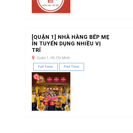
[QUẬN 1] NHÀ HÀNG BẾP MẸ
ỈN TUYỂN DỤNG NHIỀU VỊ
TRÍ
Quận 1, Hồ Chí Minh
Full Time
Part Time