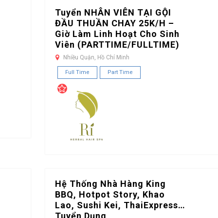
Tuyển NHÂN VIÊN TẠI GỘI
ĐẦU THUẦN CHAY 25K/H –
Giờ Làm Linh Hoạt Cho Sinh
Viên (PARTTIME/FULLTIME)
Nhiều Quận, Hồ Chí Minh
Full Time
Part Time
Hệ Thống Nhà Hàng King
BBQ, Hotpot Story, Khao
Lao, Sushi Kei, ThaiExpress…
Tuyển Dụng