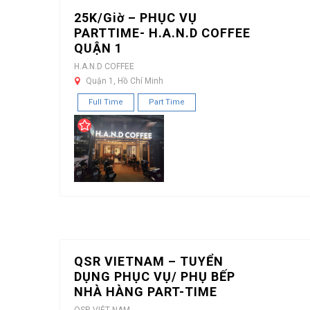
25K/Giờ – PHỤC VỤ
PARTTIME- H.A.N.D COFFEE
QUẬN 1
H.A.N.D COFFEE
Quận 1, Hồ Chí Minh
Full Time
Part Time
QSR VIETNAM – TUYỂN
DỤNG PHỤC VỤ/ PHỤ BẾP
NHÀ HÀNG PART-TIME
QSR VIỆT NAM