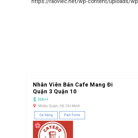
https://raoviec.net/wp-content/uploads/wp
Nhân Viên Bán Cafe Mang Đi
Quận 3 Quận 10
35K++
Nhiều Quận, Hồ Chí Minh
Ca Sáng
Part Time