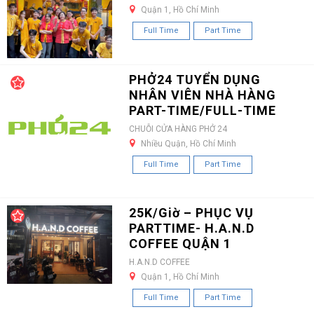
Quận 1, Hồ Chí Minh
Full Time
Part Time
PHỞ24 TUYỂN DỤNG
NHÂN VIÊN NHÀ HÀNG
PART-TIME/FULL-TIME
CHUỖI CỬA HÀNG PHỞ 24
Nhiều Quận, Hồ Chí Minh
Full Time
Part Time
25K/Giờ – PHỤC VỤ
PARTTIME- H.A.N.D
COFFEE QUẬN 1
H.A.N.D COFFEE
Quận 1, Hồ Chí Minh
Full Time
Part Time