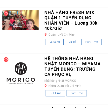
NHÀ HÀNG FRESH MIX
QUẬN 1 TUYỂN DỤNG
NHÂN VIÊN – Lương 30k-
40k/Giờ
Quận 1, Hồ Chí Minh
Ca Sáng
Ca Tối
Part Time
HỆ THỐNG NHÀ HÀNG
NHẬT MORICO – MIYAMA
TUYỂN DỤNG: TRƯỞNG
CA PHỤC VỤ
Nhà hàng Nhật MORICO
Nhiều Quận, Hồ Chí Minh
Full Time
Part Time