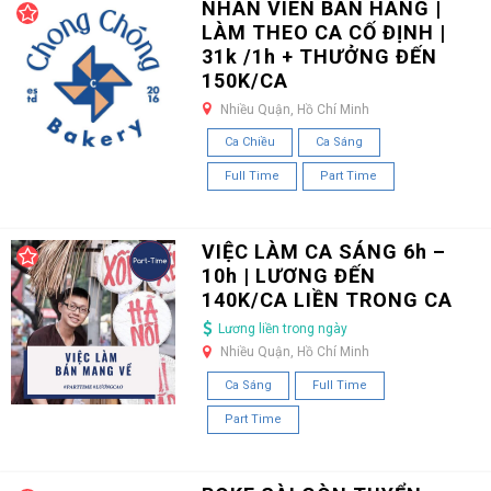
NHÂN VIÊN BÁN HÀNG |
LÀM THEO CA CỐ ĐỊNH |
31k /1h + THƯỞNG ĐẾN
150K/CA
Nhiều Quận, Hồ Chí Minh
Ca Chiều
Ca Sáng
Full Time
Part Time
VIỆC LÀM CA SÁNG 6h –
10h | LƯƠNG ĐẾN
140K/CA LIỀN TRONG CA
Lương liền trong ngày
Nhiều Quận, Hồ Chí Minh
Ca Sáng
Full Time
Part Time