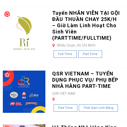
Tuyển NHÂN VIÊN TẠI GỘI
ĐẦU THUẦN CHAY 25K/H
– Giờ Làm Linh Hoạt Cho
Sinh Viên
(PARTTIME/FULLTIME)
Nhiều Quận, Hồ Chí Minh
Full Time
Part Time
QSR VIETNAM – TUYỂN
DỤNG PHỤC VỤ/ PHỤ BẾP
NHÀ HÀNG PART-TIME
QSR VIỆT NAM
Part Time
Thời Gian Linh Động