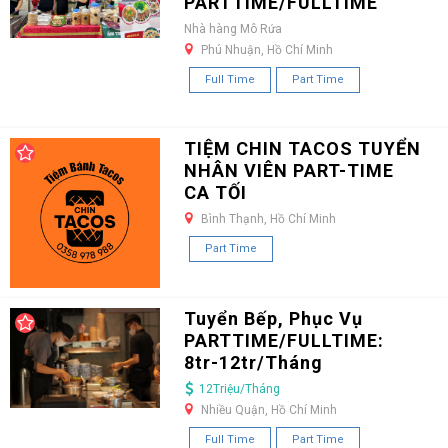
PARTTIME/FULLTIME
Nhà hàng Mô Rứa
Phú Nhuận, Hồ Chí Minh
Full Time
Part Time
TIỆM CHIN TACOS TUYỂN
NHÂN VIÊN PART-TIME
CA TỐI
Bình Thạnh, Hồ Chí Minh
Part Time
Tuyển Bếp, Phục Vụ
PARTTIME/FULLTIME:
8tr-12tr/Tháng
12Triệu/Tháng
Nhiều Quận, Hồ Chí Minh
Full Time
Part Time