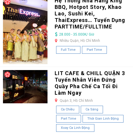
Hệ Thống Nhà Hàng King
BBQ, Hotpot Story, Khao
Lao, Sushi Kei,
ThaiExpress… Tuyển Dụng
PARTTIME/FULLTIME
28.000 - 35.000K/ Giờ
Nhiều Quận, Hồ Chí Minh
Full Time
Part Time
LIT CAFE & CHILL QUẬN 3
Tuyển Nhân Viên Đứng
Quầy Pha Chế Ca Tối Đi
Làm Ngay
Quận 3, Hồ Chí Minh
Ca Chiều
Ca Sáng
Part Time
Thời Gian Linh Động
Xoay Ca Linh Động