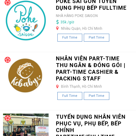
POKE SÀI GÒN TUYỂN
DỤNG PHỤ BẾP FULLTIME
NHÀ HÀNG POKE SAIGON
35k /giờ
Nhiều Quận, Hồ Chí Minh
Full Time
Part Time
NHÂN VIÊN PART-TIME
THU NGÂN & ĐÓNG GÓI |
PART-TIME CASHIER &
PACKING STAFF
Bình Thạnh, Hồ Chí Minh
Full Time
Part Time
TUYỂN DỤNG NHÂN VIÊN
PHỤC VỤ, PHỤ BẾP, BẾP
CHÍNH