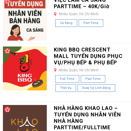
PARTTIME – 40K/Giờ
Nhiều Quận, Hồ Chí Minh
Ca Sáng
Part Time
KING BBQ CRESCENT
MALL TUYỂN DỤNG PHỤC
VỤ/PHỤ BẾP & PHỤ BẾP
Nhiều Quận, Hồ Chí Minh
Full Time
Part Time
Thời Vụ
Xoay Ca Linh Động
NHÀ HÀNG KHAO LAO –
TUYỂN DỤNG NHÂN VIÊN
NHÀ HÀNG
PARTTIME/FULLTIME