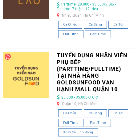
Parttime: 28.000 - 35.000K/ Giờ -
Fulltime: 7 triệu - 12 triệu
Nhiều Quận, Hồ Chí Minh
Ca Chiều
Ca Sáng
Ca Tối
Full Time
Part Time
TUYỂN DỤNG NHÂN VIÊN
PHỤ BẾP
(PARTTIME/FULLTIME)
TẠI NHÀ HÀNG
GOLDSUNFOOD VẠN
HẠNH MALL QUẬN 10
28.000 - 35.000K/ Giờ
Quận 10, Hồ Chí Minh
Ca Chiều
Ca Sáng
Ca Tối
Full Time
Part Time
Xoay Ca Linh Động