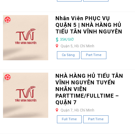
Nhân Viên PHỤC VỤ
QUẬN 5 | NHÀ HÀNG HỦ
TIẾU TÂN VĨNH NGUYÊN
35K/GIỜ
Quận 5, Hồ Chí Minh
Ca Sáng
Part Time
NHÀ HÀNG HỦ TIẾU TÂN
VĨNH NGUYÊN TUYỂN
NHÂN VIÊN
PARTTIME/FULLTIME –
QUẬN 7
Quận 7, Hồ Chí Minh
Full Time
Part Time