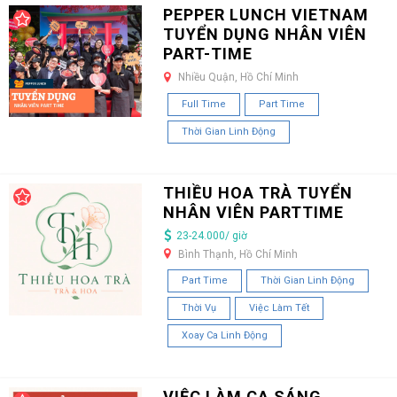
PEPPER LUNCH VIETNAM
TUYỂN DỤNG NHÂN VIÊN
PART-TIME
Nhiều Quận, Hồ Chí Minh
Full Time
Part Time
Thời Gian Linh Động
THIỀU HOA TRÀ TUYỂN
NHÂN VIÊN PARTTIME
23-24.000/ giờ
Bình Thạnh, Hồ Chí Minh
Part Time
Thời Gian Linh Động
Thời Vụ
Việc Làm Tết
Xoay Ca Linh Động
VIỆC LÀM CA SÁNG