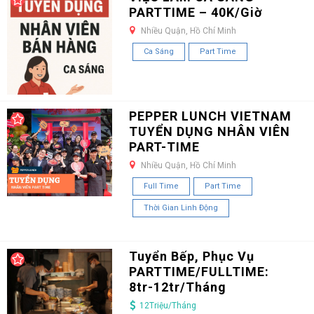
PARTTIME – 40K/Giờ
Nhiều Quận, Hồ Chí Minh
Ca Sáng
Part Time
PEPPER LUNCH VIETNAM
TUYỂN DỤNG NHÂN VIÊN
PART-TIME
Nhiều Quận, Hồ Chí Minh
Full Time
Part Time
Thời Gian Linh Động
Tuyển Bếp, Phục Vụ
PARTTIME/FULLTIME:
8tr-12tr/Tháng
12Triệu/Tháng