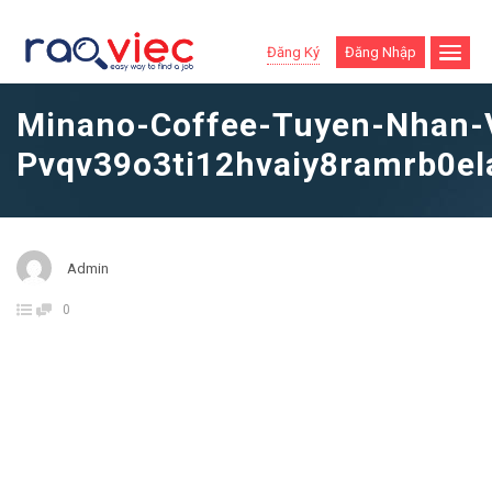
Đăng Ký
Đăng Nhập
Minano-Coffee-Tuyen-Nhan-
Pvqv39o3ti12hvaiy8ramrb0e
Admin
0