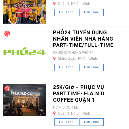
Quận 1, Hồ Chí Minh
Full Time
Part Time
PHỞ24 TUYỂN DỤNG
NHÂN VIÊN NHÀ HÀNG
PART-TIME/FULL-TIME
CHUỖI CỬA HÀNG PHỞ 24
Nhiều Quận, Hồ Chí Minh
Full Time
Part Time
25K/Giờ – PHỤC VỤ
PARTTIME- H.A.N.D
COFFEE QUẬN 1
H.A.N.D COFFEE
Quận 1, Hồ Chí Minh
Full Time
Part Time