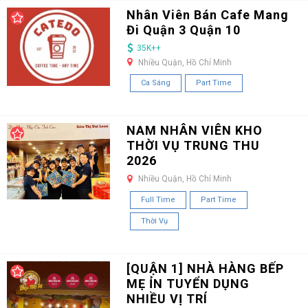
Nhân Viên Bán Cafe Mang
Đi Quận 3 Quận 10
35K++
Nhiều Quận, Hồ Chí Minh
Ca Sáng
Part Time
NAM NHÂN VIÊN KHO
THỜI VỤ TRUNG THU
2026
Nhiều Quận, Hồ Chí Minh
Full Time
Part Time
Thời Vụ
[QUẬN 1] NHÀ HÀNG BẾP
MẸ ỈN TUYỂN DỤNG
NHIỀU VỊ TRÍ