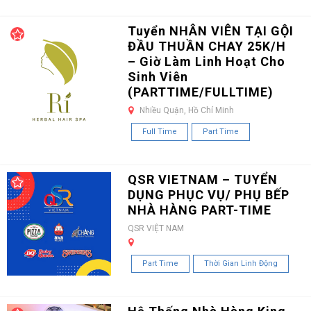
Tuyển NHÂN VIÊN TẠI GỘI
ĐẦU THUẦN CHAY 25K/H
– Giờ Làm Linh Hoạt Cho
Sinh Viên
(PARTTIME/FULLTIME)
Nhiều Quận, Hồ Chí Minh
Full Time
Part Time
QSR VIETNAM – TUYỂN
DỤNG PHỤC VỤ/ PHỤ BẾP
NHÀ HÀNG PART-TIME
QSR VIỆT NAM
Part Time
Thời Gian Linh Động