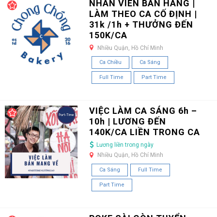
NHÂN VIÊN BÁN HÀNG |
LÀM THEO CA CỐ ĐỊNH |
31k /1h + THƯỞNG ĐẾN
150K/CA
Nhiều Quận, Hồ Chí Minh
Ca Chiều
Ca Sáng
Full Time
Part Time
VIỆC LÀM CA SÁNG 6h –
10h | LƯƠNG ĐẾN
140K/CA LIỀN TRONG CA
Lương liền trong ngày
Nhiều Quận, Hồ Chí Minh
Ca Sáng
Full Time
Part Time