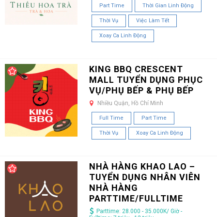
Part Time
Thời Gian Linh Động
Thời Vụ
Việc Làm Tết
Xoay Ca Linh Động
KING BBQ CRESCENT
MALL TUYỂN DỤNG PHỤC
VỤ/PHỤ BẾP & PHỤ BẾP
Nhiều Quận, Hồ Chí Minh
Full Time
Part Time
Thời Vụ
Xoay Ca Linh Động
NHÀ HÀNG KHAO LAO –
TUYỂN DỤNG NHÂN VIÊN
NHÀ HÀNG
PARTTIME/FULLTIME
Parttime: 28.000 - 35.000K/ Giờ -