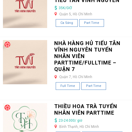
TIẾU TÂN VĨNH NGUYÊN
35K/GIỜ
Quận 5, Hồ Chí Minh
Ca Sáng
Part Time
NHÀ HÀNG HỦ TIẾU TÂN
VĨNH NGUYÊN TUYỂN
NHÂN VIÊN
PARTTIME/FULLTIME –
QUẬN 7
Quận 7, Hồ Chí Minh
Full Time
Part Time
THIỀU HOA TRÀ TUYỂN
NHÂN VIÊN PARTTIME
23-24.000/ giờ
Bình Thạnh, Hồ Chí Minh