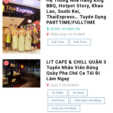
Hệ Thống Nhà Hàng King
BBQ, Hotpot Story, Khao
Lao, Sushi Kei,
ThaiExpress… Tuyển Dụng
PARTTIME/FULLTIME
28.000 - 35.000K/ Giờ
Nhiều Quận, Hồ Chí Minh
Full Time
Part Time
LIT CAFE & CHILL QUẬN 3
Tuyển Nhân Viên Đứng
Quầy Pha Chế Ca Tối Đi
Làm Ngay
Quận 3, Hồ Chí Minh
Ca Chiều
Ca Sáng
Part Time
Thời Gian Linh Động
Xoay Ca Linh Động