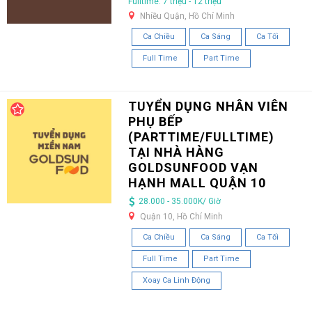
Fulltime: 7 triệu - 12 triệu
Nhiều Quận, Hồ Chí Minh
Ca Chiều
Ca Sáng
Ca Tối
Full Time
Part Time
TUYỂN DỤNG NHÂN VIÊN
PHỤ BẾP
(PARTTIME/FULLTIME)
TẠI NHÀ HÀNG
GOLDSUNFOOD VẠN
HẠNH MALL QUẬN 10
28.000 - 35.000K/ Giờ
Quận 10, Hồ Chí Minh
Ca Chiều
Ca Sáng
Ca Tối
Full Time
Part Time
Xoay Ca Linh Động