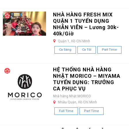
NHÀ HÀNG FRESH MIX
QUẬN 1 TUYỂN DỤNG
NHÂN VIÊN – Lương 30k-
40k/Giờ
Quận 1, Hồ Chí Minh
Ca Sáng
Ca Tối
Part Time
HỆ THỐNG NHÀ HÀNG
NHẬT MORICO – MIYAMA
TUYỂN DỤNG: TRƯỞNG
CA PHỤC VỤ
Nhà hàng Nhật MORICO
Nhiều Quận, Hồ Chí Minh
Full Time
Part Time