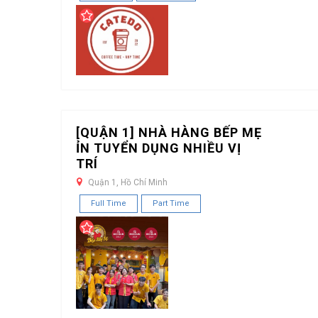
[QUẬN 1] NHÀ HÀNG BẾP MẸ
ỈN TUYỂN DỤNG NHIỀU VỊ
TRÍ
Quận 1, Hồ Chí Minh
Full Time
Part Time