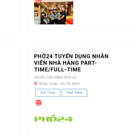
PHỞ24 TUYỂN DỤNG NHÂN
VIÊN NHÀ HÀNG PART-
TIME/FULL-TIME
CHUỖI CỬA HÀNG PHỞ 24
Nhiều Quận, Hồ Chí Minh
Full Time
Part Time