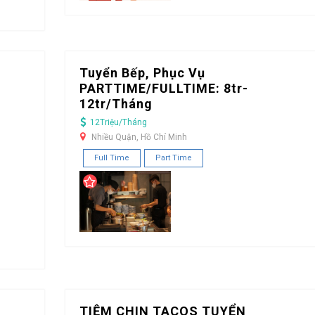
Tuyển Bếp, Phục Vụ
PARTTIME/FULLTIME: 8tr-
12tr/Tháng
12Triệu/Tháng
Nhiều Quận, Hồ Chí Minh
Full Time
Part Time
TIỆM CHIN TACOS TUYỂN