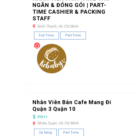
NGÂN & ĐÓNG GÓI | PART-
TIME CASHIER & PACKING
STAFF
Bình Thạnh, Hồ Chí Minh
Full Time
Part Time
Nhân Viên Bán Cafe Mang Đi
Quận 3 Quận 10
35K++
Nhiều Quận, Hồ Chí Minh
Ca Sáng
Part Time