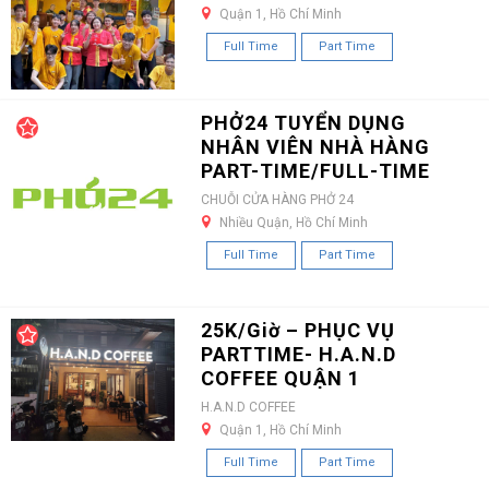
Quận 1, Hồ Chí Minh
Full Time
Part Time
PHỞ24 TUYỂN DỤNG
NHÂN VIÊN NHÀ HÀNG
PART-TIME/FULL-TIME
CHUỖI CỬA HÀNG PHỞ 24
Nhiều Quận, Hồ Chí Minh
Full Time
Part Time
25K/Giờ – PHỤC VỤ
PARTTIME- H.A.N.D
COFFEE QUẬN 1
H.A.N.D COFFEE
Quận 1, Hồ Chí Minh
Full Time
Part Time