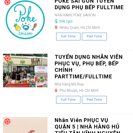
POKE SÀI GÒN TUYỂN
DỤNG PHỤ BẾP FULLTIME
NHÀ HÀNG POKE SAIGON
35k /giờ
Nhiều Quận, Hồ Chí Minh
Full Time
Part Time
TUYỂN DỤNG NHÂN VIÊN
PHỤC VỤ, PHỤ BẾP, BẾP
CHÍNH
PARTTIME/FULLTIME
Nhà hàng Mô Rứa
Phú Nhuận, Hồ Chí Minh
Full Time
Part Time
Nhân Viên PHỤC VỤ
QUẬN 5 | NHÀ HÀNG HỦ