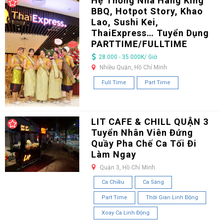
Hệ Thống Nhà Hàng King
BBQ, Hotpot Story, Khao
Lao, Sushi Kei,
ThaiExpress… Tuyển Dụng
PARTTIME/FULLTIME
28.000 - 35.000K/ Giờ
Nhiều Quận, Hồ Chí Minh
Full Time
Part Time
LIT CAFE & CHILL QUẬN 3
Tuyển Nhân Viên Đứng
Quầy Pha Chế Ca Tối Đi
Làm Ngay
Quận 3, Hồ Chí Minh
Ca Chiều
Ca Sáng
Part Time
Thời Gian Linh Động
Xoay Ca Linh Động