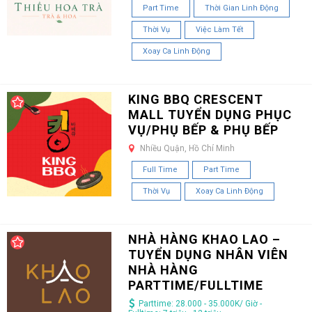
Part Time
Thời Gian Linh Động
Thời Vụ
Việc Làm Tết
Xoay Ca Linh Động
KING BBQ CRESCENT
MALL TUYỂN DỤNG PHỤC
VỤ/PHỤ BẾP & PHỤ BẾP
Nhiều Quận, Hồ Chí Minh
Full Time
Part Time
Thời Vụ
Xoay Ca Linh Động
NHÀ HÀNG KHAO LAO –
TUYỂN DỤNG NHÂN VIÊN
NHÀ HÀNG
PARTTIME/FULLTIME
Parttime: 28.000 - 35.000K/ Giờ -