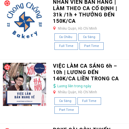
NHÂN VIÊN BÁN HÀNG |
LÀM THEO CA CỐ ĐỊNH |
31k /1h + THƯỞNG ĐẾN
150K/CA
Nhiều Quận, Hồ Chí Minh
Ca Chiều
Ca Sáng
Full Time
Part Time
VIỆC LÀM CA SÁNG 6h –
10h | LƯƠNG ĐẾN
140K/CA LIỀN TRONG CA
Lương liền trong ngày
Nhiều Quận, Hồ Chí Minh
Ca Sáng
Full Time
Part Time