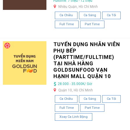
Fulltime: 7 triệu - 12 triệu
Nhiều Quận, Hồ Chí Minh
Ca Chiều
Ca Sáng
Ca Tối
Full Time
Part Time
TUYỂN DỤNG NHÂN VIÊN
PHỤ BẾP
(PARTTIME/FULLTIME)
TẠI NHÀ HÀNG
GOLDSUNFOOD VẠN
HẠNH MALL QUẬN 10
28.000 - 35.000K/ Giờ
Quận 10, Hồ Chí Minh
Ca Chiều
Ca Sáng
Ca Tối
Full Time
Part Time
Xoay Ca Linh Động