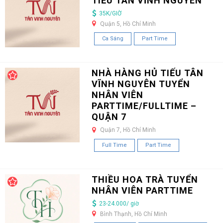
TIẾU TÂN VĨNH NGUYÊN
35K/GIỜ
Quận 5, Hồ Chí Minh
Ca Sáng
Part Time
NHÀ HÀNG HỦ TIẾU TÂN
VĨNH NGUYÊN TUYỂN
NHÂN VIÊN
PARTTIME/FULLTIME –
QUẬN 7
Quận 7, Hồ Chí Minh
Full Time
Part Time
THIỀU HOA TRÀ TUYỂN
NHÂN VIÊN PARTTIME
23-24.000/ giờ
Bình Thạnh, Hồ Chí Minh