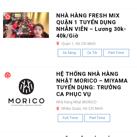
NHÀ HÀNG FRESH MIX
QUẬN 1 TUYỂN DỤNG
NHÂN VIÊN – Lương 30k-
40k/Giờ
Quận 1, Hồ Chí Minh
Ca Sáng
Ca Tối
Part Time
HỆ THỐNG NHÀ HÀNG
NHẬT MORICO – MIYAMA
TUYỂN DỤNG: TRƯỞNG
CA PHỤC VỤ
Nhà hàng Nhật MORICO
Nhiều Quận, Hồ Chí Minh
Full Time
Part Time