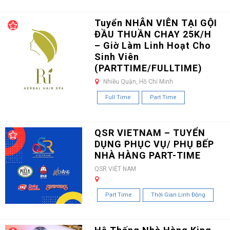
Tuyển NHÂN VIÊN TẠI GỘI
ĐẦU THUẦN CHAY 25K/H
– Giờ Làm Linh Hoạt Cho
Sinh Viên
(PARTTIME/FULLTIME)
Nhiều Quận, Hồ Chí Minh
Full Time
Part Time
QSR VIETNAM – TUYỂN
DỤNG PHỤC VỤ/ PHỤ BẾP
NHÀ HÀNG PART-TIME
QSR VIỆT NAM
Part Time
Thời Gian Linh Động