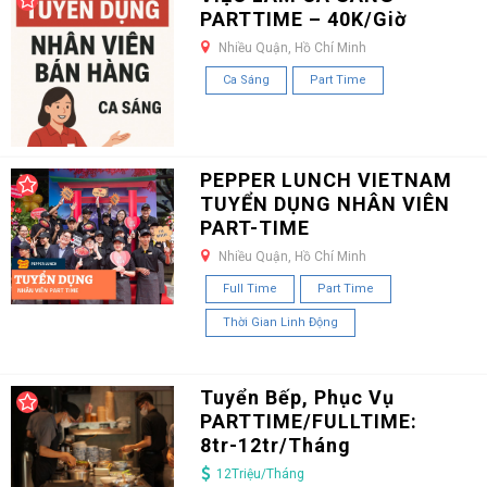
PARTTIME – 40K/Giờ
Nhiều Quận, Hồ Chí Minh
Ca Sáng
Part Time
PEPPER LUNCH VIETNAM
TUYỂN DỤNG NHÂN VIÊN
PART-TIME
Nhiều Quận, Hồ Chí Minh
Full Time
Part Time
Thời Gian Linh Động
Tuyển Bếp, Phục Vụ
PARTTIME/FULLTIME:
8tr-12tr/Tháng
12Triệu/Tháng