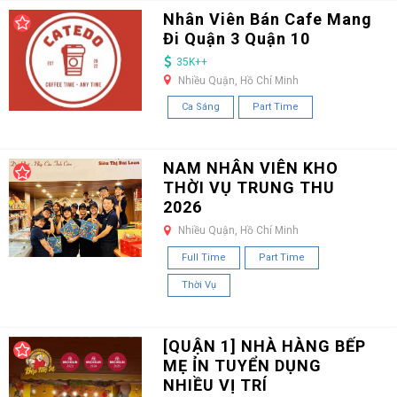
Nhân Viên Bán Cafe Mang
Đi Quận 3 Quận 10
35K++
Nhiều Quận, Hồ Chí Minh
Ca Sáng
Part Time
NAM NHÂN VIÊN KHO
THỜI VỤ TRUNG THU
2026
Nhiều Quận, Hồ Chí Minh
Full Time
Part Time
Thời Vụ
[QUẬN 1] NHÀ HÀNG BẾP
MẸ ỈN TUYỂN DỤNG
NHIỀU VỊ TRÍ