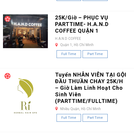
25K/Giờ – PHỤC VỤ
PARTTIME- H.A.N.D
COFFEE QUẬN 1
H.A.N.D COFFEE
Quận 1, Hồ Chí Minh
Full Time
Part Time
Tuyển NHÂN VIÊN TẠI GỘI
ĐẦU THUẦN CHAY 25K/H
– Giờ Làm Linh Hoạt Cho
Sinh Viên
(PARTTIME/FULLTIME)
Nhiều Quận, Hồ Chí Minh
Full Time
Part Time