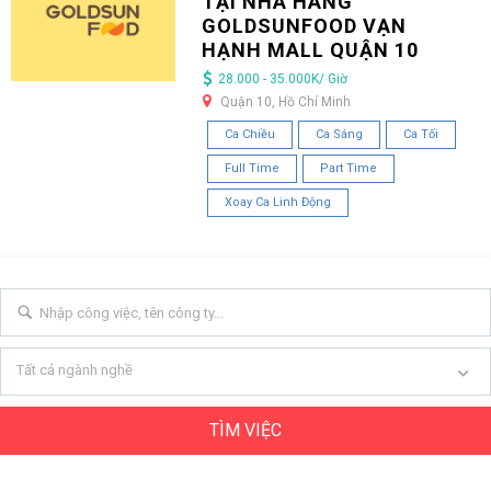
TẠI NHÀ HÀNG
GOLDSUNFOOD VẠN
HẠNH MALL QUẬN 10
28.000 - 35.000K/ Giờ
Quận 10, Hồ Chí Minh
Ca Chiều
Ca Sáng
Ca Tối
Full Time
Part Time
Xoay Ca Linh Động
Tất cả ngành nghề