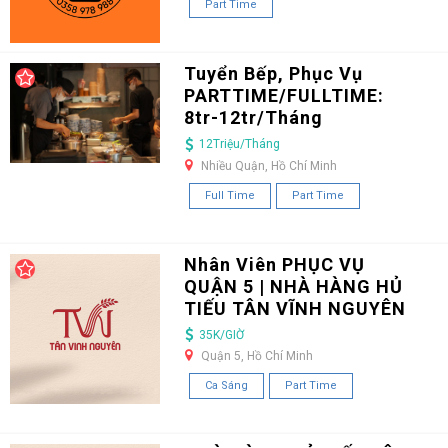
Part Time
Tuyển Bếp, Phục Vụ
PARTTIME/FULLTIME:
8tr-12tr/Tháng
12Triệu/Tháng
Nhiều Quận, Hồ Chí Minh
Full Time
Part Time
Nhân Viên PHỤC VỤ
QUẬN 5 | NHÀ HÀNG HỦ
TIẾU TÂN VĨNH NGUYÊN
35K/GIỜ
Quận 5, Hồ Chí Minh
Ca Sáng
Part Time