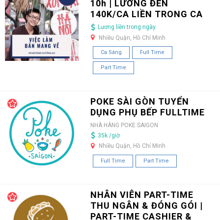
10h | LƯƠNG ĐẾN
140K/CA LIỀN TRONG CA
Lương liền trong ngày
Nhiều Quận, Hồ Chí Minh
Ca Sáng
Full Time
Part Time
POKE SÀI GÒN TUYỂN
DỤNG PHỤ BẾP FULLTIME
NHÀ HÀNG POKE SAIGON
35k /giờ
Nhiều Quận, Hồ Chí Minh
Full Time
Part Time
NHÂN VIÊN PART-TIME
THU NGÂN & ĐÓNG GÓI |
PART-TIME CASHIER &