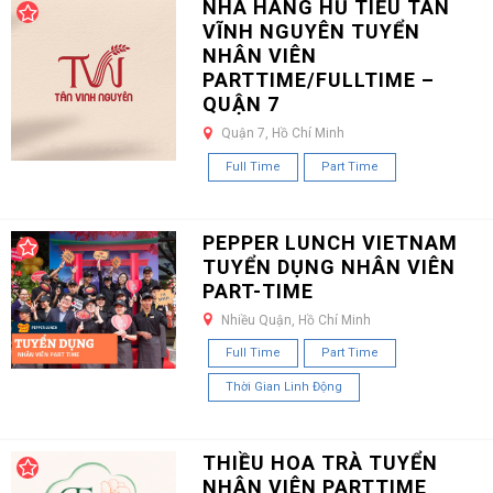
NHÀ HÀNG HỦ TIẾU TÂN
VĨNH NGUYÊN TUYỂN
NHÂN VIÊN
PARTTIME/FULLTIME –
QUẬN 7
Quận 7, Hồ Chí Minh
Full Time
Part Time
PEPPER LUNCH VIETNAM
TUYỂN DỤNG NHÂN VIÊN
PART-TIME
Nhiều Quận, Hồ Chí Minh
Full Time
Part Time
Thời Gian Linh Động
THIỀU HOA TRÀ TUYỂN
NHÂN VIÊN PARTTIME