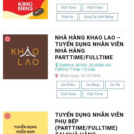
Full Time
Part Time
Thời Vụ
Xoay Ca Linh Động
NHÀ HÀNG KHAO LAO –
TUYỂN DỤNG NHÂN VIÊN
NHÀ HÀNG
PARTTIME/FULLTIME
Parttime: 28.000 - 35.000K/ Giờ -
Fulltime: 7 triệu - 12 triệu
Nhiều Quận, Hồ Chí Minh
Ca Chiều
Ca Sáng
Ca Tối
Full Time
Part Time
TUYỂN DỤNG NHÂN VIÊN
PHỤ BẾP
(PARTTIME/FULLTIME)