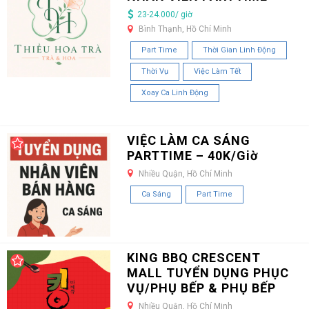
23-24.000/ giờ
Bình Thạnh, Hồ Chí Minh
Part Time
Thời Gian Linh Động
Thời Vụ
Việc Làm Tết
Xoay Ca Linh Động
VIỆC LÀM CA SÁNG
PARTTIME – 40K/Giờ
Nhiều Quận, Hồ Chí Minh
Ca Sáng
Part Time
KING BBQ CRESCENT
MALL TUYỂN DỤNG PHỤC
VỤ/PHỤ BẾP & PHỤ BẾP
Nhiều Quận, Hồ Chí Minh