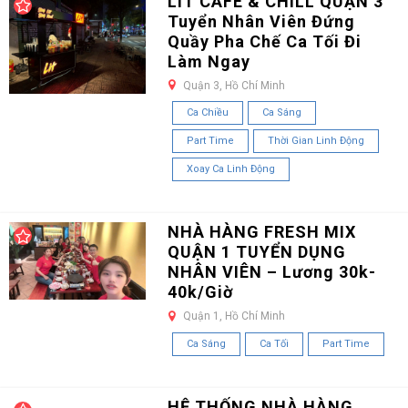
LIT CAFE & CHILL QUẬN 3
Tuyển Nhân Viên Đứng
Quầy Pha Chế Ca Tối Đi
Làm Ngay
Quận 3, Hồ Chí Minh
Ca Chiều
Ca Sáng
Part Time
Thời Gian Linh Động
Xoay Ca Linh Động
NHÀ HÀNG FRESH MIX
QUẬN 1 TUYỂN DỤNG
NHÂN VIÊN – Lương 30k-
40k/Giờ
Quận 1, Hồ Chí Minh
Ca Sáng
Ca Tối
Part Time
HỆ THỐNG NHÀ HÀNG