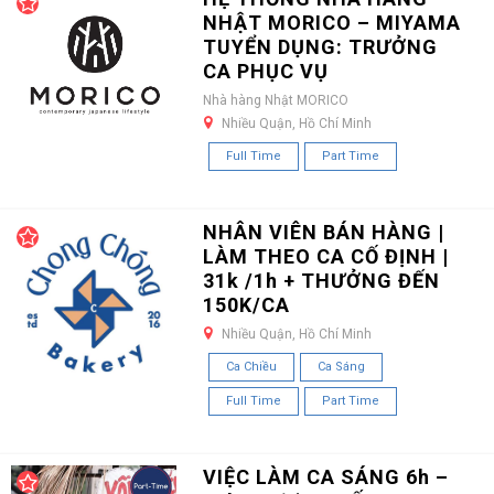
NHẬT MORICO – MIYAMA
TUYỂN DỤNG: TRƯỞNG
CA PHỤC VỤ
Nhà hàng Nhật MORICO
Nhiều Quận, Hồ Chí Minh
Full Time
Part Time
NHÂN VIÊN BÁN HÀNG |
LÀM THEO CA CỐ ĐỊNH |
31k /1h + THƯỞNG ĐẾN
150K/CA
Nhiều Quận, Hồ Chí Minh
Ca Chiều
Ca Sáng
Full Time
Part Time
VIỆC LÀM CA SÁNG 6h –