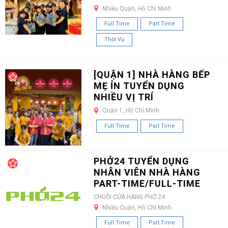
Nhiều Quận, Hồ Chí Minh
Full Time
Part Time
Thời Vụ
[QUẬN 1] NHÀ HÀNG BẾP
MẸ ỈN TUYỂN DỤNG
NHIỀU VỊ TRÍ
Quận 1, Hồ Chí Minh
Full Time
Part Time
PHỞ24 TUYỂN DỤNG
NHÂN VIÊN NHÀ HÀNG
PART-TIME/FULL-TIME
CHUỖI CỬA HÀNG PHỞ 24
Nhiều Quận, Hồ Chí Minh
Full Time
Part Time