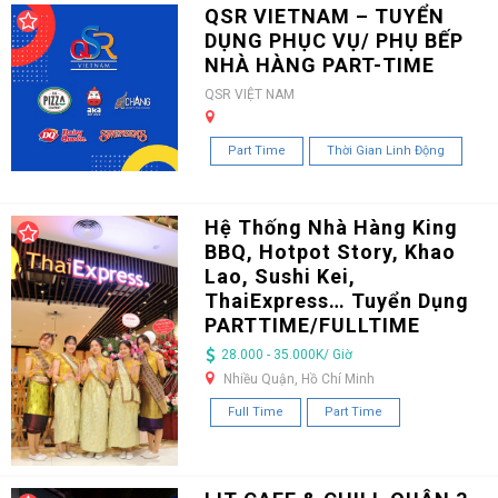
QSR VIETNAM – TUYỂN
DỤNG PHỤC VỤ/ PHỤ BẾP
NHÀ HÀNG PART-TIME
QSR VIỆT NAM
Part Time
Thời Gian Linh Động
Hệ Thống Nhà Hàng King
BBQ, Hotpot Story, Khao
Lao, Sushi Kei,
ThaiExpress… Tuyển Dụng
PARTTIME/FULLTIME
28.000 - 35.000K/ Giờ
Nhiều Quận, Hồ Chí Minh
Full Time
Part Time