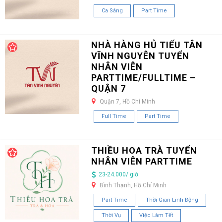
Ca Sáng
Part Time
NHÀ HÀNG HỦ TIẾU TÂN
VĨNH NGUYÊN TUYỂN
NHÂN VIÊN
PARTTIME/FULLTIME –
QUẬN 7
Quận 7, Hồ Chí Minh
Full Time
Part Time
THIỀU HOA TRÀ TUYỂN
NHÂN VIÊN PARTTIME
23-24.000/ giờ
Bình Thạnh, Hồ Chí Minh
Part Time
Thời Gian Linh Động
Thời Vụ
Việc Làm Tết