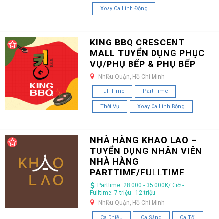
Xoay Ca Linh Động
KING BBQ CRESCENT
MALL TUYỂN DỤNG PHỤC
VỤ/PHỤ BẾP & PHỤ BẾP
Nhiều Quận, Hồ Chí Minh
Full Time
Part Time
Thời Vụ
Xoay Ca Linh Động
NHÀ HÀNG KHAO LAO –
TUYỂN DỤNG NHÂN VIÊN
NHÀ HÀNG
PARTTIME/FULLTIME
Parttime: 28.000 - 35.000K/ Giờ -
Fulltime: 7 triệu - 12 triệu
Nhiều Quận, Hồ Chí Minh
Ca Chiều
Ca Sáng
Ca Tối