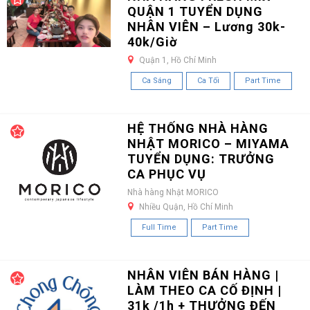
QUẬN 1 TUYỂN DỤNG
NHÂN VIÊN – Lương 30k-
40k/Giờ
Quận 1, Hồ Chí Minh
Ca Sáng
Ca Tối
Part Time
HỆ THỐNG NHÀ HÀNG
NHẬT MORICO – MIYAMA
TUYỂN DỤNG: TRƯỞNG
CA PHỤC VỤ
Nhà hàng Nhật MORICO
Nhiều Quận, Hồ Chí Minh
Full Time
Part Time
NHÂN VIÊN BÁN HÀNG |
LÀM THEO CA CỐ ĐỊNH |
31k /1h + THƯỞNG ĐẾN