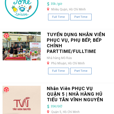
35k /giờ
Nhiều Quận, Hồ Chí Minh
Full Time
Part Time
TUYỂN DỤNG NHÂN VIÊN
PHỤC VỤ, PHỤ BẾP, BẾP
CHÍNH
PARTTIME/FULLTIME
Nhà hàng Mô Rứa
Phú Nhuận, Hồ Chí Minh
Full Time
Part Time
Nhân Viên PHỤC VỤ
QUẬN 5 | NHÀ HÀNG HỦ
TIẾU TÂN VĨNH NGUYÊN
35K/GIỜ
Quận 5, Hồ Chí Minh