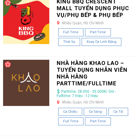
KING BBQ CRESCENT
MALL TUYỂN DỤNG PHỤC
VỤ/PHỤ BẾP & PHỤ BẾP
Nhiều Quận, Hồ Chí Minh
Full Time
Part Time
Thời Vụ
Xoay Ca Linh Động
NHÀ HÀNG KHAO LAO –
TUYỂN DỤNG NHÂN VIÊN
NHÀ HÀNG
PARTTIME/FULLTIME
Parttime: 28.000 - 35.000K/ Giờ -
Fulltime: 7 triệu - 12 triệu
Nhiều Quận, Hồ Chí Minh
Ca Chiều
Ca Sáng
Ca Tối
Full Time
Part Time