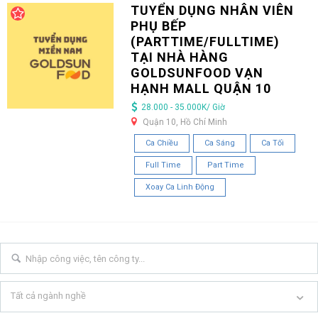
TUYỂN DỤNG NHÂN VIÊN
PHỤ BẾP
(PARTTIME/FULLTIME)
TẠI NHÀ HÀNG
GOLDSUNFOOD VẠN
HẠNH MALL QUẬN 10
28.000 - 35.000K/ Giờ
Quận 10, Hồ Chí Minh
Ca Chiều
Ca Sáng
Ca Tối
Full Time
Part Time
Xoay Ca Linh Động
Tất cả ngành nghề