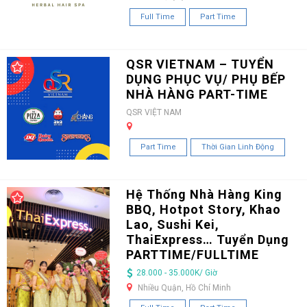
Full Time
Part Time
QSR VIETNAM – TUYỂN
DỤNG PHỤC VỤ/ PHỤ BẾP
NHÀ HÀNG PART-TIME
QSR VIỆT NAM
Part Time
Thời Gian Linh Động
Hệ Thống Nhà Hàng King
BBQ, Hotpot Story, Khao
Lao, Sushi Kei,
ThaiExpress… Tuyển Dụng
PARTTIME/FULLTIME
28.000 - 35.000K/ Giờ
Nhiều Quận, Hồ Chí Minh