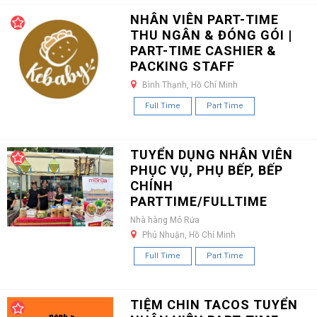
NHÂN VIÊN PART-TIME
THU NGÂN & ĐÓNG GÓI |
PART-TIME CASHIER &
PACKING STAFF
Bình Thạnh, Hồ Chí Minh
Full Time
Part Time
TUYỂN DỤNG NHÂN VIÊN
PHỤC VỤ, PHỤ BẾP, BẾP
CHÍNH
PARTTIME/FULLTIME
Nhà hàng Mô Rứa
Phú Nhuận, Hồ Chí Minh
Full Time
Part Time
TIỆM CHIN TACOS TUYỂN