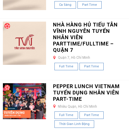
Ca Sáng
Part Time
NHÀ HÀNG HỦ TIẾU TÂN
VĨNH NGUYÊN TUYỂN
NHÂN VIÊN
PARTTIME/FULLTIME –
QUẬN 7
Quận 7, Hồ Chí Minh
Full Time
Part Time
PEPPER LUNCH VIETNAM
TUYỂN DỤNG NHÂN VIÊN
PART-TIME
Nhiều Quận, Hồ Chí Minh
Full Time
Part Time
Thời Gian Linh Động