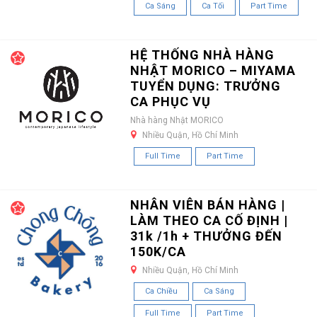
Ca Sáng
Ca Tối
Part Time
HỆ THỐNG NHÀ HÀNG
NHẬT MORICO – MIYAMA
TUYỂN DỤNG: TRƯỞNG
CA PHỤC VỤ
Nhà hàng Nhật MORICO
Nhiều Quận, Hồ Chí Minh
Full Time
Part Time
NHÂN VIÊN BÁN HÀNG |
LÀM THEO CA CỐ ĐỊNH |
31k /1h + THƯỞNG ĐẾN
150K/CA
Nhiều Quận, Hồ Chí Minh
Ca Chiều
Ca Sáng
Full Time
Part Time