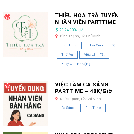
THIỀU HOA TRÀ TUYỂN
NHÂN VIÊN PARTTIME
23-24.000/ giờ
Bình Thạnh, Hồ Chí Minh
Part Time
Thời Gian Linh Động
Thời Vụ
Việc Làm Tết
Xoay Ca Linh Động
VIỆC LÀM CA SÁNG
PARTTIME – 40K/Giờ
Nhiều Quận, Hồ Chí Minh
Ca Sáng
Part Time