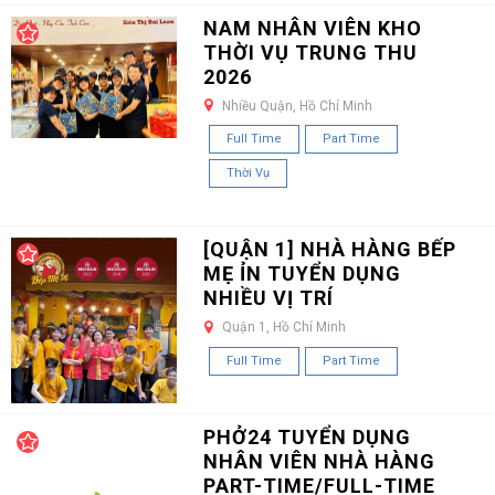
NAM NHÂN VIÊN KHO
THỜI VỤ TRUNG THU
2026
Nhiều Quận, Hồ Chí Minh
Full Time
Part Time
Thời Vụ
[QUẬN 1] NHÀ HÀNG BẾP
MẸ ỈN TUYỂN DỤNG
NHIỀU VỊ TRÍ
Quận 1, Hồ Chí Minh
Full Time
Part Time
PHỞ24 TUYỂN DỤNG
NHÂN VIÊN NHÀ HÀNG
PART-TIME/FULL-TIME