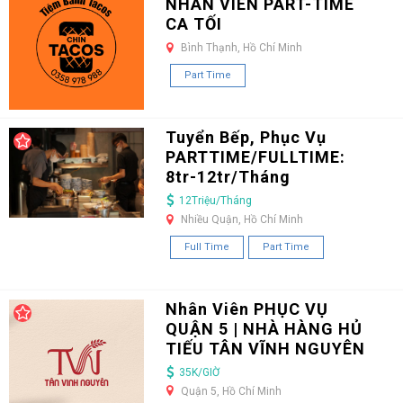
NHÂN VIÊN PART-TIME
CA TỐI
Bình Thạnh, Hồ Chí Minh
Part Time
Tuyển Bếp, Phục Vụ
PARTTIME/FULLTIME:
8tr-12tr/Tháng
12Triệu/Tháng
Nhiều Quận, Hồ Chí Minh
Full Time
Part Time
Nhân Viên PHỤC VỤ
QUẬN 5 | NHÀ HÀNG HỦ
TIẾU TÂN VĨNH NGUYÊN
35K/GIỜ
Quận 5, Hồ Chí Minh