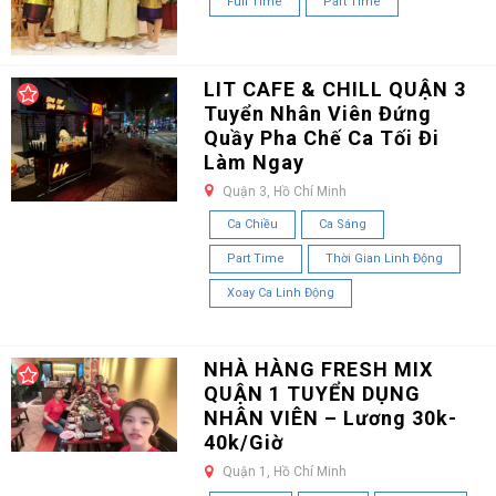
Full Time
Part Time
LIT CAFE & CHILL QUẬN 3
Tuyển Nhân Viên Đứng
Quầy Pha Chế Ca Tối Đi
Làm Ngay
Quận 3, Hồ Chí Minh
Ca Chiều
Ca Sáng
Part Time
Thời Gian Linh Động
Xoay Ca Linh Động
NHÀ HÀNG FRESH MIX
QUẬN 1 TUYỂN DỤNG
NHÂN VIÊN – Lương 30k-
40k/Giờ
Quận 1, Hồ Chí Minh