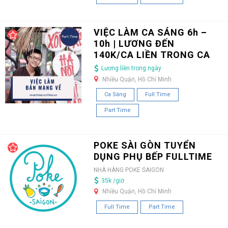
VIỆC LÀM CA SÁNG 6h –
10h | LƯƠNG ĐẾN
140K/CA LIỀN TRONG CA
Lương liền trong ngày
Nhiều Quận, Hồ Chí Minh
Ca Sáng
Full Time
Part Time
POKE SÀI GÒN TUYỂN
DỤNG PHỤ BẾP FULLTIME
NHÀ HÀNG POKE SAIGON
35k /giờ
Nhiều Quận, Hồ Chí Minh
Full Time
Part Time