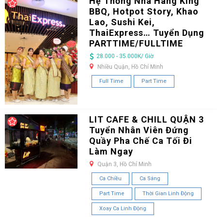
Hệ Thống Nhà Hàng King
BBQ, Hotpot Story, Khao
Lao, Sushi Kei,
ThaiExpress… Tuyển Dụng
PARTTIME/FULLTIME
28.000 - 35.000K/ Giờ
Nhiều Quận, Hồ Chí Minh
Full Time
Part Time
LIT CAFE & CHILL QUẬN 3
Tuyển Nhân Viên Đứng
Quầy Pha Chế Ca Tối Đi
Làm Ngay
Quận 3, Hồ Chí Minh
Ca Chiều
Ca Sáng
Part Time
Thời Gian Linh Động
Xoay Ca Linh Động