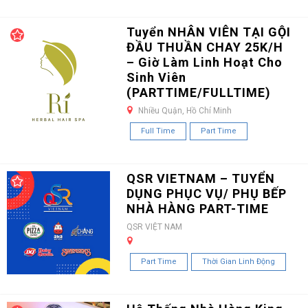
Tuyển NHÂN VIÊN TẠI GỘI
ĐẦU THUẦN CHAY 25K/H
– Giờ Làm Linh Hoạt Cho
Sinh Viên
(PARTTIME/FULLTIME)
Nhiều Quận, Hồ Chí Minh
Full Time
Part Time
QSR VIETNAM – TUYỂN
DỤNG PHỤC VỤ/ PHỤ BẾP
NHÀ HÀNG PART-TIME
QSR VIỆT NAM
Part Time
Thời Gian Linh Động