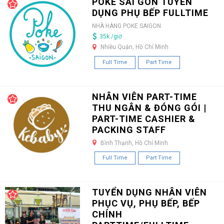
POKE SÀI GÒN TUYỂN
DỤNG PHỤ BẾP FULLTIME
NHÀ HÀNG POKE SAIGON
35k /giờ
Nhiều Quận, Hồ Chí Minh
Full Time
Part Time
NHÂN VIÊN PART-TIME
THU NGÂN & ĐÓNG GÓI |
PART-TIME CASHIER &
PACKING STAFF
Bình Thạnh, Hồ Chí Minh
Full Time
Part Time
TUYỂN DỤNG NHÂN VIÊN
PHỤC VỤ, PHỤ BẾP, BẾP
CHÍNH