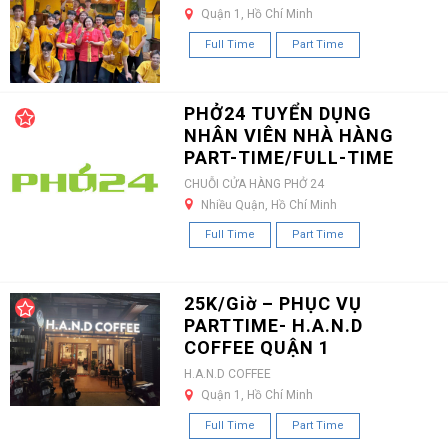
Quận 1, Hồ Chí Minh
Full Time
Part Time
PHỞ24 TUYỂN DỤNG
NHÂN VIÊN NHÀ HÀNG
PART-TIME/FULL-TIME
CHUỖI CỬA HÀNG PHỞ 24
Nhiều Quận, Hồ Chí Minh
Full Time
Part Time
25K/Giờ – PHỤC VỤ
PARTTIME- H.A.N.D
COFFEE QUẬN 1
H.A.N.D COFFEE
Quận 1, Hồ Chí Minh
Full Time
Part Time