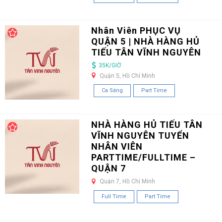
Nhân Viên PHỤC VỤ
QUẬN 5 | NHÀ HÀNG HỦ
TIẾU TÂN VĨNH NGUYÊN
35K/GIỜ
Quận 5, Hồ Chí Minh
Ca Sáng
Part Time
NHÀ HÀNG HỦ TIẾU TÂN
VĨNH NGUYÊN TUYỂN
NHÂN VIÊN
PARTTIME/FULLTIME –
QUẬN 7
Quận 7, Hồ Chí Minh
Full Time
Part Time