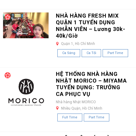
NHÀ HÀNG FRESH MIX
QUẬN 1 TUYỂN DỤNG
NHÂN VIÊN – Lương 30k-
40k/Giờ
Quận 1, Hồ Chí Minh
Ca Sáng
Ca Tối
Part Time
HỆ THỐNG NHÀ HÀNG
NHẬT MORICO – MIYAMA
TUYỂN DỤNG: TRƯỞNG
CA PHỤC VỤ
Nhà hàng Nhật MORICO
Nhiều Quận, Hồ Chí Minh
Full Time
Part Time