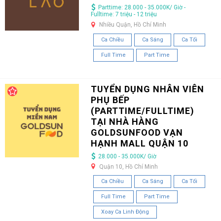
Parttime: 28.000 - 35.000K/ Giờ -
Fulltime: 7 triệu - 12 triệu
Nhiều Quận, Hồ Chí Minh
Ca Chiều
Ca Sáng
Ca Tối
Full Time
Part Time
TUYỂN DỤNG NHÂN VIÊN
PHỤ BẾP
(PARTTIME/FULLTIME)
TẠI NHÀ HÀNG
GOLDSUNFOOD VẠN
HẠNH MALL QUẬN 10
28.000 - 35.000K/ Giờ
Quận 10, Hồ Chí Minh
Ca Chiều
Ca Sáng
Ca Tối
Full Time
Part Time
Xoay Ca Linh Động