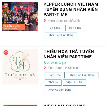
PEPPER LUNCH VIETNAM
TUYỂN DỤNG NHÂN VIÊN
PART-TIME
Nhiều Quận, Hồ Chí Minh
Full Time
Part Time
Thời Gian Linh Động
THIỀU HOA TRÀ TUYỂN
NHÂN VIÊN PARTTIME
23-24.000/ giờ
Bình Thạnh, Hồ Chí Minh
Part Time
Thời Gian Linh Động
Thời Vụ
Việc Làm Tết
Xoay Ca Linh Động