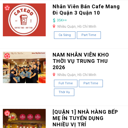
Nhân Viên Bán Cafe Mang
Đi Quận 3 Quận 10
35K++
Nhiều Quận, Hồ Chí Minh
Ca Sáng
Part Time
NAM NHÂN VIÊN KHO
THỜI VỤ TRUNG THU
2026
Nhiều Quận, Hồ Chí Minh
Full Time
Part Time
Thời Vụ
[QUẬN 1] NHÀ HÀNG BẾP
MẸ ỈN TUYỂN DỤNG
NHIỀU VỊ TRÍ