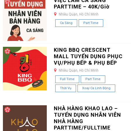
VIỆC LÀM CA SÁNG
PARTTIME – 40K/Giờ
Nhiều Quận, Hồ Chí Minh
Ca Sáng
Part Time
KING BBQ CRESCENT
MALL TUYỂN DỤNG PHỤC
VỤ/PHỤ BẾP & PHỤ BẾP
Nhiều Quận, Hồ Chí Minh
Full Time
Part Time
Thời Vụ
Xoay Ca Linh Động
NHÀ HÀNG KHAO LAO –
TUYỂN DỤNG NHÂN VIÊN
NHÀ HÀNG
PARTTIME/FULLTIME