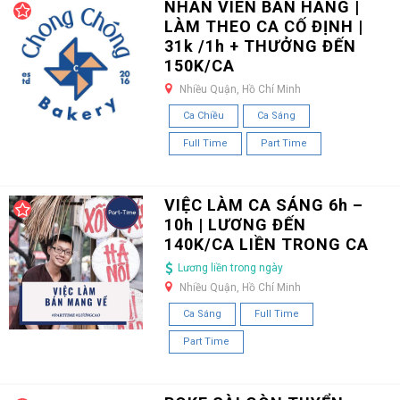
NHÂN VIÊN BÁN HÀNG |
LÀM THEO CA CỐ ĐỊNH |
31k /1h + THƯỞNG ĐẾN
150K/CA
Nhiều Quận, Hồ Chí Minh
Ca Chiều
Ca Sáng
Full Time
Part Time
VIỆC LÀM CA SÁNG 6h –
10h | LƯƠNG ĐẾN
140K/CA LIỀN TRONG CA
Lương liền trong ngày
Nhiều Quận, Hồ Chí Minh
Ca Sáng
Full Time
Part Time