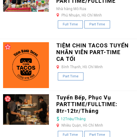
PARTTIME/FULLTIME
Nhà hàng Mô Rứa
Phú Nhuận, Hồ Chí Minh
Full Time
Part Time
TIỆM CHIN TACOS TUYỂN
NHÂN VIÊN PART-TIME
CA TỐI
Bình Thạnh, Hồ Chí Minh
Part Time
Tuyển Bếp, Phục Vụ
PARTTIME/FULLTIME:
8tr-12tr/Tháng
12Triệu/Tháng
Nhiều Quận, Hồ Chí Minh
Full Time
Part Time