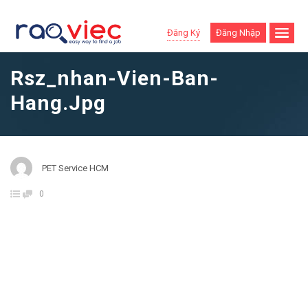
Đăng Ký
Đăng Nhập
Rsz_nhan-Vien-Ban-
Hang.jpg
PET Service HCM
0