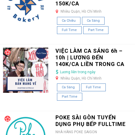
150K/CA
Nhiều Quận, Hồ Chí Minh
Ca Chiều
Ca Sáng
Full Time
Part Time
VIỆC LÀM CA SÁNG 6h –
10h | LƯƠNG ĐẾN
140K/CA LIỀN TRONG CA
Lương liền trong ngày
Nhiều Quận, Hồ Chí Minh
Ca Sáng
Full Time
Part Time
POKE SÀI GÒN TUYỂN
DỤNG PHỤ BẾP FULLTIME
NHÀ HÀNG POKE SAIGON