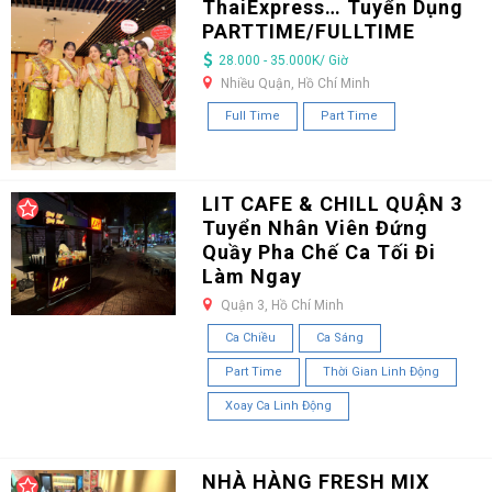
ThaiExpress… Tuyển Dụng
PARTTIME/FULLTIME
28.000 - 35.000K/ Giờ
Nhiều Quận, Hồ Chí Minh
Full Time
Part Time
LIT CAFE & CHILL QUẬN 3
Tuyển Nhân Viên Đứng
Quầy Pha Chế Ca Tối Đi
Làm Ngay
Quận 3, Hồ Chí Minh
Ca Chiều
Ca Sáng
Part Time
Thời Gian Linh Động
Xoay Ca Linh Động
NHÀ HÀNG FRESH MIX