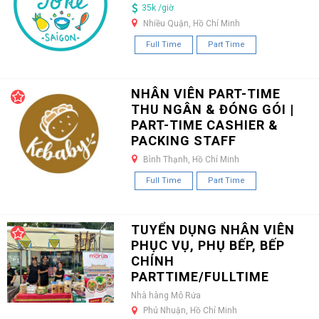
35k /giờ
Nhiều Quận, Hồ Chí Minh
Full Time
Part Time
NHÂN VIÊN PART-TIME
THU NGÂN & ĐÓNG GÓI |
PART-TIME CASHIER &
PACKING STAFF
Bình Thạnh, Hồ Chí Minh
Full Time
Part Time
TUYỂN DỤNG NHÂN VIÊN
PHỤC VỤ, PHỤ BẾP, BẾP
CHÍNH
PARTTIME/FULLTIME
Nhà hàng Mô Rứa
Phú Nhuận, Hồ Chí Minh