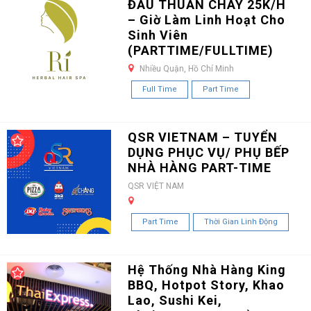
ĐẦU THUẦN CHAY 25K/H
– Giờ Làm Linh Hoạt Cho
Sinh Viên
(PARTTIME/FULLTIME)
Nhiều Quận, Hồ Chí Minh
Full Time
Part Time
QSR VIETNAM – TUYỂN
DỤNG PHỤC VỤ/ PHỤ BẾP
NHÀ HÀNG PART-TIME
QSR VIỆT NAM
Part Time
Thời Gian Linh Động
Hệ Thống Nhà Hàng King
BBQ, Hotpot Story, Khao
Lao, Sushi Kei,