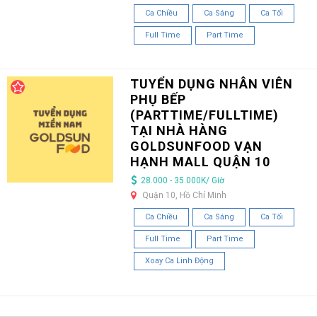
Ca Chiều
Ca Sáng
Ca Tối
Full Time
Part Time
TUYỂN DỤNG NHÂN VIÊN
PHỤ BẾP
(PARTTIME/FULLTIME)
TẠI NHÀ HÀNG
GOLDSUNFOOD VẠN
HẠNH MALL QUẬN 10
28.000 - 35.000K/ Giờ
Quận 10, Hồ Chí Minh
Ca Chiều
Ca Sáng
Ca Tối
Full Time
Part Time
Xoay Ca Linh Động