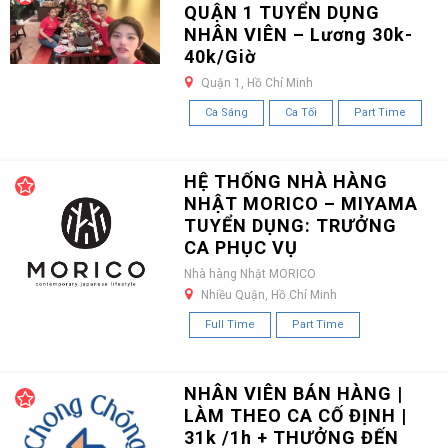
QUẬN 1 TUYỂN DỤNG
NHÂN VIÊN – Lương 30k-
40k/Giờ
Quận 1, Hồ Chí Minh
Ca Sáng
Ca Tối
Part Time
HỆ THỐNG NHÀ HÀNG
NHẬT MORICO – MIYAMA
TUYỂN DỤNG: TRƯỞNG
CA PHỤC VỤ
Nhà hàng Nhật MORICO
Nhiều Quận, Hồ Chí Minh
Full Time
Part Time
NHÂN VIÊN BÁN HÀNG |
LÀM THEO CA CỐ ĐỊNH |
31k /1h + THƯỞNG ĐẾN