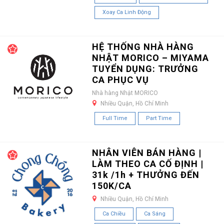
Xoay Ca Linh Động
HỆ THỐNG NHÀ HÀNG
NHẬT MORICO – MIYAMA
TUYỂN DỤNG: TRƯỞNG
CA PHỤC VỤ
Nhà hàng Nhật MORICO
Nhiều Quận, Hồ Chí Minh
Full Time
Part Time
NHÂN VIÊN BÁN HÀNG |
LÀM THEO CA CỐ ĐỊNH |
31k /1h + THƯỞNG ĐẾN
150K/CA
Nhiều Quận, Hồ Chí Minh
Ca Chiều
Ca Sáng