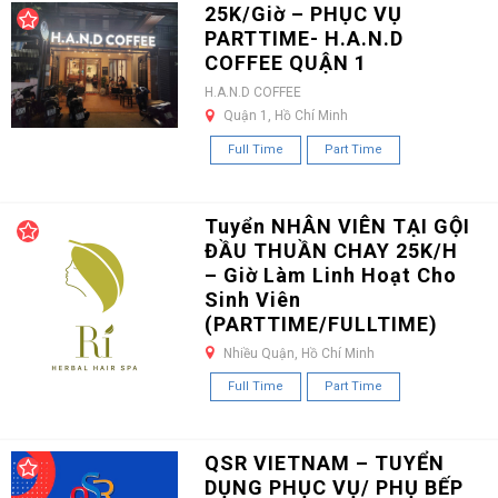
25K/Giờ – PHỤC VỤ
PARTTIME- H.A.N.D
COFFEE QUẬN 1
H.A.N.D COFFEE
Quận 1, Hồ Chí Minh
Full Time
Part Time
Tuyển NHÂN VIÊN TẠI GỘI
ĐẦU THUẦN CHAY 25K/H
– Giờ Làm Linh Hoạt Cho
Sinh Viên
(PARTTIME/FULLTIME)
Nhiều Quận, Hồ Chí Minh
Full Time
Part Time
QSR VIETNAM – TUYỂN
DỤNG PHỤC VỤ/ PHỤ BẾP