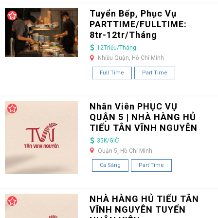
Tuyển Bếp, Phục Vụ
PARTTIME/FULLTIME:
8tr-12tr/Tháng
12Triệu/Tháng
Nhiều Quận, Hồ Chí Minh
Full Time
Part Time
Nhân Viên PHỤC VỤ
QUẬN 5 | NHÀ HÀNG HỦ
TIẾU TÂN VĨNH NGUYÊN
35K/GIỜ
Quận 5, Hồ Chí Minh
Ca Sáng
Part Time
NHÀ HÀNG HỦ TIẾU TÂN
VĨNH NGUYÊN TUYỂN