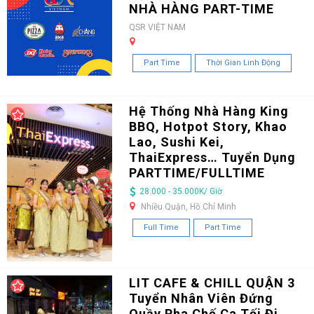
NHÀ HÀNG PART-TIME
QSR VIỆT NAM
Part Time
Thời Gian Linh Động
Hệ Thống Nhà Hàng King
BBQ, Hotpot Story, Khao
Lao, Sushi Kei,
ThaiExpress… Tuyển Dụng
PARTTIME/FULLTIME
28.000 - 35.000K/ Giờ
Nhiều Quận, Hồ Chí Minh
Full Time
Part Time
LIT CAFE & CHILL QUẬN 3
Tuyển Nhân Viên Đứng
Quầy Pha Chế Ca Tối Đi