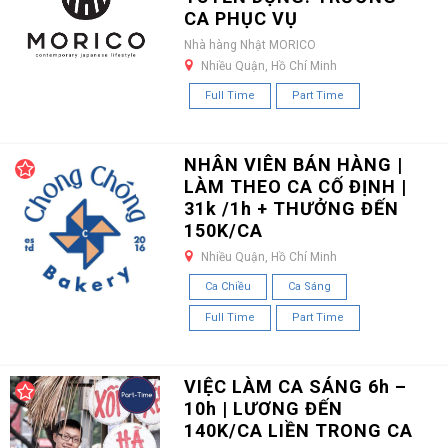
CA PHỤC VỤ
Nhà hàng Nhật MORICO
Nhiều Quận, Hồ Chí Minh
Full Time
Part Time
NHÂN VIÊN BÁN HÀNG |
LÀM THEO CA CỐ ĐỊNH |
31k /1h + THƯỞNG ĐẾN
150K/CA
Nhiều Quận, Hồ Chí Minh
Ca Chiều
Ca Sáng
Full Time
Part Time
VIỆC LÀM CA SÁNG 6h –
10h | LƯƠNG ĐẾN
140K/CA LIỀN TRONG CA