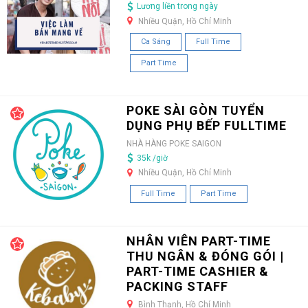
Lương liền trong ngày
Nhiều Quận, Hồ Chí Minh
Ca Sáng
Full Time
Part Time
POKE SÀI GÒN TUYỂN
DỤNG PHỤ BẾP FULLTIME
NHÀ HÀNG POKE SAIGON
35k /giờ
Nhiều Quận, Hồ Chí Minh
Full Time
Part Time
NHÂN VIÊN PART-TIME
THU NGÂN & ĐÓNG GÓI |
PART-TIME CASHIER &
PACKING STAFF
Bình Thạnh, Hồ Chí Minh