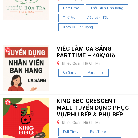
Part Time
Thời Gian Linh Động
Thời Vụ
Việc Làm Tết
Xoay Ca Linh Động
VIỆC LÀM CA SÁNG
PARTTIME – 40K/Giờ
Nhiều Quận, Hồ Chí Minh
Ca Sáng
Part Time
KING BBQ CRESCENT
MALL TUYỂN DỤNG PHỤC
VỤ/PHỤ BẾP & PHỤ BẾP
Nhiều Quận, Hồ Chí Minh
Full Time
Part Time