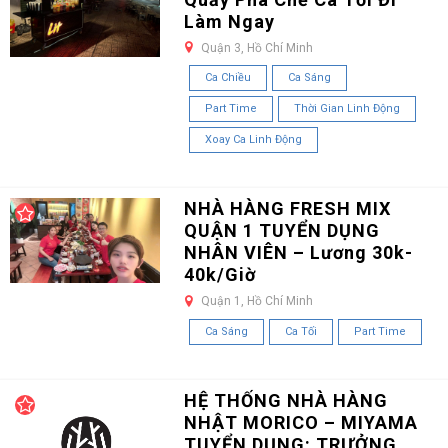
Làm Ngay
Quận 3, Hồ Chí Minh
Ca Chiều
Ca Sáng
Part Time
Thời Gian Linh Động
Xoay Ca Linh Động
NHÀ HÀNG FRESH MIX
QUẬN 1 TUYỂN DỤNG
NHÂN VIÊN – Lương 30k-
40k/Giờ
Quận 1, Hồ Chí Minh
Ca Sáng
Ca Tối
Part Time
HỆ THỐNG NHÀ HÀNG
NHẬT MORICO – MIYAMA
TUYỂN DỤNG: TRƯỞNG