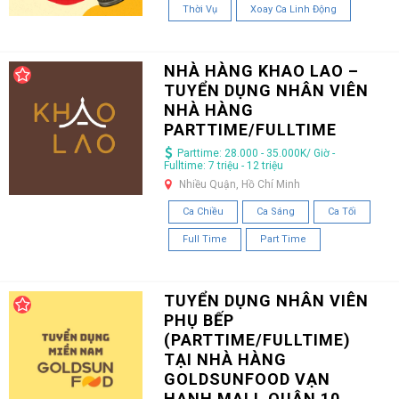
Thời Vụ
Xoay Ca Linh Động
NHÀ HÀNG KHAO LAO –
TUYỂN DỤNG NHÂN VIÊN
NHÀ HÀNG
PARTTIME/FULLTIME
Parttime: 28.000 - 35.000K/ Giờ -
Fulltime: 7 triệu - 12 triệu
Nhiều Quận, Hồ Chí Minh
Ca Chiều
Ca Sáng
Ca Tối
Full Time
Part Time
TUYỂN DỤNG NHÂN VIÊN
PHỤ BẾP
(PARTTIME/FULLTIME)
TẠI NHÀ HÀNG
GOLDSUNFOOD VẠN
HẠNH MALL QUẬN 10