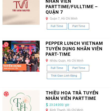
NHÂN VIÊN
PARTTIME/FULLTIME –
QUẬN 7
Quận 7, Hồ Chí Minh
Full Time
Part Time
PEPPER LUNCH VIETNAM
TUYỂN DỤNG NHÂN VIÊN
PART-TIME
Nhiều Quận, Hồ Chí Minh
Full Time
Part Time
Thời Gian Linh Động
THIỀU HOA TRÀ TUYỂN
NHÂN VIÊN PARTTIME
23-24.000/ giờ
Bình Thạnh, Hồ Chí Minh