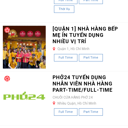
Full Time
Part Time
Thời Vụ
[QUẬN 1] NHÀ HÀNG BẾP
MẸ ỈN TUYỂN DỤNG
NHIỀU VỊ TRÍ
Quận 1, Hồ Chí Minh
Full Time
Part Time
PHỞ24 TUYỂN DỤNG
NHÂN VIÊN NHÀ HÀNG
PART-TIME/FULL-TIME
CHUỖI CỬA HÀNG PHỞ 24
Nhiều Quận, Hồ Chí Minh
Full Time
Part Time