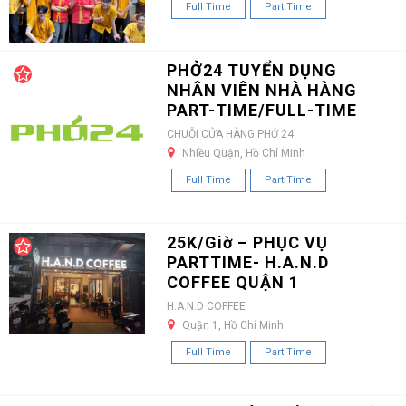
Full Time
Part Time
PHỞ24 TUYỂN DỤNG
NHÂN VIÊN NHÀ HÀNG
PART-TIME/FULL-TIME
CHUỖI CỬA HÀNG PHỞ 24
Nhiều Quận, Hồ Chí Minh
Full Time
Part Time
25K/Giờ – PHỤC VỤ
PARTTIME- H.A.N.D
COFFEE QUẬN 1
H.A.N.D COFFEE
Quận 1, Hồ Chí Minh
Full Time
Part Time