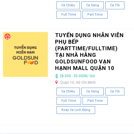
Ca Chiều
Ca Sáng
Ca Tối
Full Time
Part Time
TUYỂN DỤNG NHÂN VIÊN
PHỤ BẾP
(PARTTIME/FULLTIME)
TẠI NHÀ HÀNG
GOLDSUNFOOD VẠN
HẠNH MALL QUẬN 10
28.000 - 35.000K/ Giờ
Quận 10, Hồ Chí Minh
Ca Chiều
Ca Sáng
Ca Tối
Full Time
Part Time
Xoay Ca Linh Động