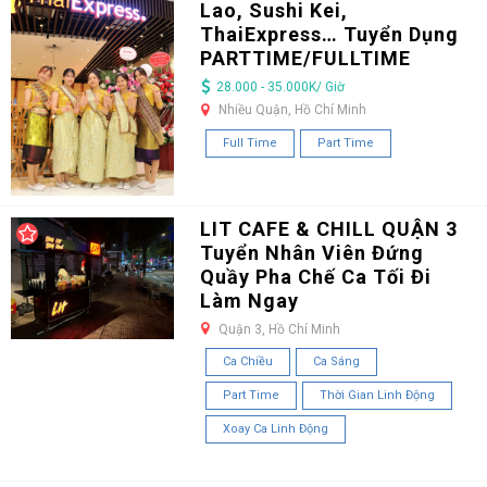
Lao, Sushi Kei,
ThaiExpress… Tuyển Dụng
PARTTIME/FULLTIME
28.000 - 35.000K/ Giờ
Nhiều Quận, Hồ Chí Minh
Full Time
Part Time
LIT CAFE & CHILL QUẬN 3
Tuyển Nhân Viên Đứng
Quầy Pha Chế Ca Tối Đi
Làm Ngay
Quận 3, Hồ Chí Minh
Ca Chiều
Ca Sáng
Part Time
Thời Gian Linh Động
Xoay Ca Linh Động