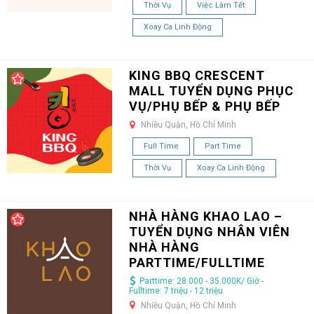
Thời Vụ
Việc Làm Tết
Xoay Ca Linh Động
KING BBQ CRESCENT
MALL TUYỂN DỤNG PHỤC
VỤ/PHỤ BẾP & PHỤ BẾP
Nhiều Quận, Hồ Chí Minh
Full Time
Part Time
Thời Vụ
Xoay Ca Linh Động
NHÀ HÀNG KHAO LAO –
TUYỂN DỤNG NHÂN VIÊN
NHÀ HÀNG
PARTTIME/FULLTIME
Parttime: 28.000 - 35.000K/ Giờ -
Fulltime: 7 triệu - 12 triệu
Nhiều Quận, Hồ Chí Minh