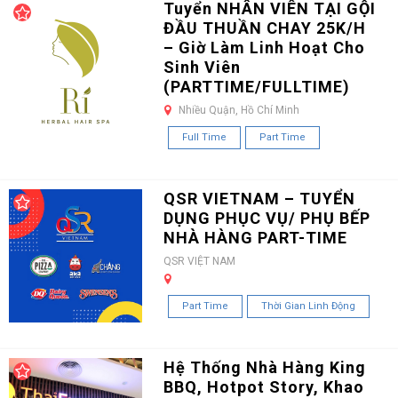
Tuyển NHÂN VIÊN TẠI GỘI
ĐẦU THUẦN CHAY 25K/H
– Giờ Làm Linh Hoạt Cho
Sinh Viên
(PARTTIME/FULLTIME)
Nhiều Quận, Hồ Chí Minh
Full Time
Part Time
QSR VIETNAM – TUYỂN
DỤNG PHỤC VỤ/ PHỤ BẾP
NHÀ HÀNG PART-TIME
QSR VIỆT NAM
Part Time
Thời Gian Linh Động
Hệ Thống Nhà Hàng King
BBQ, Hotpot Story, Khao