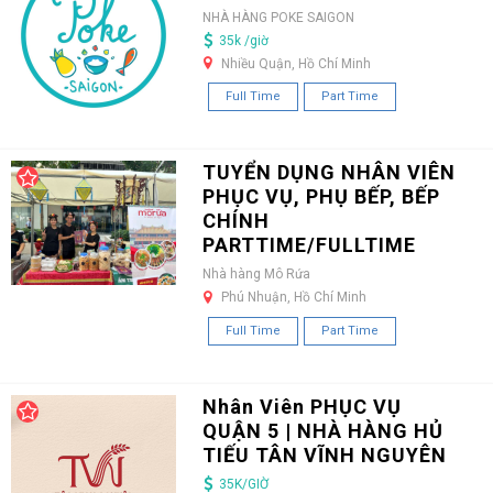
NHÀ HÀNG POKE SAIGON
35k /giờ
Nhiều Quận, Hồ Chí Minh
Full Time
Part Time
TUYỂN DỤNG NHÂN VIÊN
PHỤC VỤ, PHỤ BẾP, BẾP
CHÍNH
PARTTIME/FULLTIME
Nhà hàng Mô Rứa
Phú Nhuận, Hồ Chí Minh
Full Time
Part Time
Nhân Viên PHỤC VỤ
QUẬN 5 | NHÀ HÀNG HỦ
TIẾU TÂN VĨNH NGUYÊN
35K/GIỜ