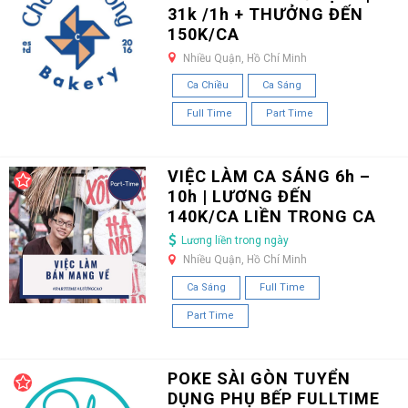
31k /1h + THƯỞNG ĐẾN
150K/CA
Nhiều Quận, Hồ Chí Minh
Ca Chiều
Ca Sáng
Full Time
Part Time
VIỆC LÀM CA SÁNG 6h –
10h | LƯƠNG ĐẾN
140K/CA LIỀN TRONG CA
Lương liền trong ngày
Nhiều Quận, Hồ Chí Minh
Ca Sáng
Full Time
Part Time
POKE SÀI GÒN TUYỂN
DỤNG PHỤ BẾP FULLTIME