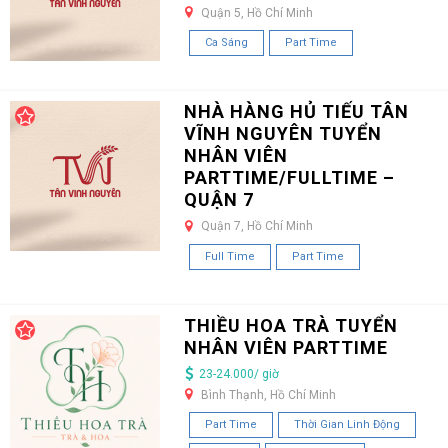
Quận 5, Hồ Chí Minh
Ca Sáng
Part Time
NHÀ HÀNG HỦ TIẾU TÂN
VĨNH NGUYÊN TUYỂN
NHÂN VIÊN
PARTTIME/FULLTIME –
QUẬN 7
Quận 7, Hồ Chí Minh
Full Time
Part Time
THIỀU HOA TRÀ TUYỂN
NHÂN VIÊN PARTTIME
23-24.000/ giờ
Bình Thạnh, Hồ Chí Minh
Part Time
Thời Gian Linh Động