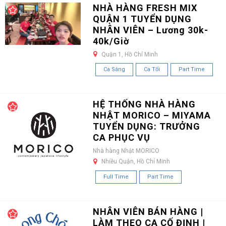
NHÀ HÀNG FRESH MIX
QUẬN 1 TUYỂN DỤNG
NHÂN VIÊN – Lương 30k-
40k/Giờ
Quận 1, Hồ Chí Minh
Ca Sáng
Ca Tối
Part Time
HỆ THỐNG NHÀ HÀNG
NHẬT MORICO – MIYAMA
TUYỂN DỤNG: TRƯỞNG
CA PHỤC VỤ
Nhà hàng Nhật MORICO
Nhiều Quận, Hồ Chí Minh
Full Time
Part Time
NHÂN VIÊN BÁN HÀNG |
LÀM THEO CA CỐ ĐỊNH |