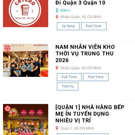
Đi Quận 3 Quận 10
35K++
Nhiều Quận, Hồ Chí Minh
Ca Sáng
Part Time
NAM NHÂN VIÊN KHO
THỜI VỤ TRUNG THU
2026
Nhiều Quận, Hồ Chí Minh
Full Time
Part Time
Thời Vụ
[QUẬN 1] NHÀ HÀNG BẾP
MẸ ỈN TUYỂN DỤNG
NHIỀU VỊ TRÍ
Quận 1, Hồ Chí Minh