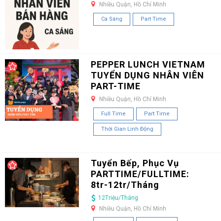
Nhiều Quận, Hồ Chí Minh
Ca Sáng
Part Time
PEPPER LUNCH VIETNAM
TUYỂN DỤNG NHÂN VIÊN
PART-TIME
Nhiều Quận, Hồ Chí Minh
Full Time
Part Time
Thời Gian Linh Động
Tuyển Bếp, Phục Vụ
PARTTIME/FULLTIME:
8tr-12tr/Tháng
12Triệu/Tháng
Nhiều Quận, Hồ Chí Minh