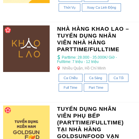
Thời Vụ
Xoay Ca Linh Động
NHÀ HÀNG KHAO LAO –
TUYỂN DỤNG NHÂN
VIÊN NHÀ HÀNG
PARTTIME/FULLTIME
Parttime: 28.000 - 35.000K/ Giờ -
Fulltime: 7 triệu - 12 triệu
Nhiều Quận, Hồ Chí Minh
Ca Chiều
Ca Sáng
Ca Tối
Full Time
Part Time
TUYỂN DỤNG NHÂN
VIÊN PHỤ BẾP
(PARTTIME/FULLTIME)
TẠI NHÀ HÀNG
GOLDSUNFOOD VẠN