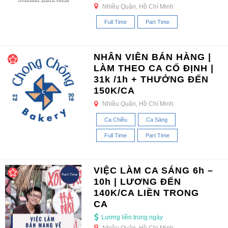
Nhiều Quận, Hồ Chí Minh
Full Time
Part Time
NHÂN VIÊN BÁN HÀNG |
LÀM THEO CA CỐ ĐỊNH |
31k /1h + THƯỞNG ĐẾN
150K/CA
Nhiều Quận, Hồ Chí Minh
Ca Chiều
Ca Sáng
Full Time
Part Time
VIỆC LÀM CA SÁNG 6h –
10h | LƯƠNG ĐẾN
140K/CA LIỀN TRONG
CA
Lương liền trong ngày
Nhiều Quận, Hồ Chí Minh