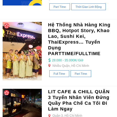
Part Time
Thời Gian Linh Động
Hệ Thống Nhà Hàng King
BBQ, Hotpot Story, Khao
Lao, Sushi Kei,
ThaiExpress… Tuyển
Dụng
PARTTIME/FULLTIME
28.000 - 35.000K/ Giờ
Nhiều Quận, Hồ Chí Minh
Full Time
Part Time
LIT CAFE & CHILL QUẬN
3 Tuyển Nhân Viên Đứng
Quầy Pha Chế Ca Tối Đi
Làm Ngay
Quận 3, Hồ Chí Minh