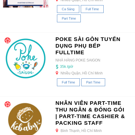
Ca Sáng
Full Time
Part Time
POKE SÀI GÒN TUYỂN
DỤNG PHỤ BẾP
FULLTIME
NHÀ HÀNG POKE SAIGON
35k /giờ
Nhiều Quận, Hồ Chí Minh
Full Time
Part Time
NHÂN VIÊN PART-TIME
THU NGÂN & ĐÓNG GÓI
| PART-TIME CASHIER &
PACKING STAFF
Bình Thạnh, Hồ Chí Minh