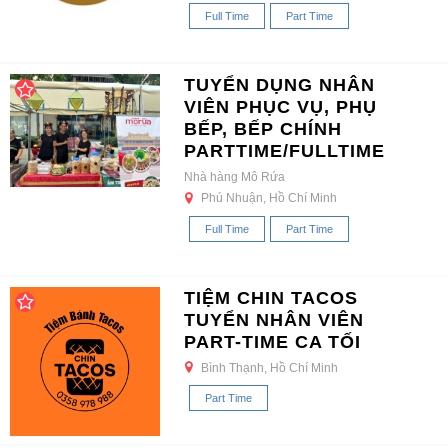
Full Time
Part Time
TUYỂN DỤNG NHÂN
VIÊN PHỤC VỤ, PHỤ
BẾP, BẾP CHÍNH
PARTTIME/FULLTIME
Nhà hàng Mô Rứa
Phú Nhuận, Hồ Chí Minh
Full Time
Part Time
TIỆM CHIN TACOS
TUYỂN NHÂN VIÊN
PART-TIME CA TỐI
Bình Thạnh, Hồ Chí Minh
Part Time