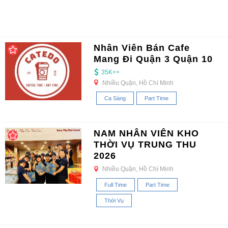
Nhân Viên Bán Cafe
Mang Đi Quận 3 Quận 10
35K++
Nhiều Quận, Hồ Chí Minh
Ca Sáng
Part Time
NAM NHÂN VIÊN KHO
THỜI VỤ TRUNG THU
2026
Nhiều Quận, Hồ Chí Minh
Full Time
Part Time
Thời Vụ