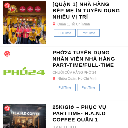
[QUẬN 1] NHÀ HÀNG
BẾP MẸ ỈN TUYỂN DỤNG
NHIỀU VỊ TRÍ
Quận 1, Hồ Chí Minh
Full Time
Part Time
PHỞ24 TUYỂN DỤNG
NHÂN VIÊN NHÀ HÀNG
PART-TIME/FULL-TIME
CHUỖI CỬA HÀNG PHỞ 24
Nhiều Quận, Hồ Chí Minh
Full Time
Part Time
25K/Giờ – PHỤC VỤ
PARTTIME- H.A.N.D
COFFEE QUẬN 1
H.A.N.D COFFEE