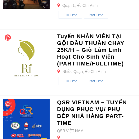
Quận 1, Hồ Chí Minh
Full Time
Part Time
Tuyển NHÂN VIÊN TẠI
GỘI ĐẦU THUẦN CHAY
25K/H – Giờ Làm Linh
Hoạt Cho Sinh Viên
(PARTTIME/FULLTIME)
Nhiều Quận, Hồ Chí Minh
Full Time
Part Time
QSR VIETNAM – TUYỂN
DỤNG PHỤC VỤ/ PHỤ
BẾP NHÀ HÀNG PART-
TIME
QSR VIỆT NAM