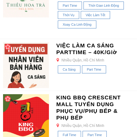
Part Time
Thời Gian Linh Động
Thời Vụ
Việc Làm Tết
Xoay Ca Linh Động
VIỆC LÀM CA SÁNG
PARTTIME – 40K/Giờ
Nhiều Quận, Hồ Chí Minh
Ca Sáng
Part Time
KING BBQ CRESCENT
MALL TUYỂN DỤNG
PHỤC VỤ/PHỤ BẾP &
PHỤ BẾP
Nhiều Quận, Hồ Chí Minh
Full Time
Part Time