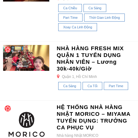
Ca Chiều
Ca Sáng
Part Time
Thời Gian Linh Động
Xoay Ca Linh Động
NHÀ HÀNG FRESH MIX
QUẬN 1 TUYỂN DỤNG
NHÂN VIÊN – Lương
30k-40k/Giờ
Quận 1, Hồ Chí Minh
Ca Sáng
Ca Tối
Part Time
HỆ THỐNG NHÀ HÀNG
NHẬT MORICO – MIYAMA
TUYỂN DỤNG: TRƯỞNG
CA PHỤC VỤ
Nhà hàng Nhật MORICO