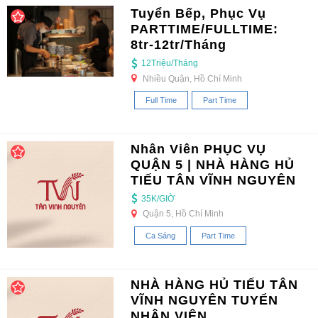
Tuyển Bếp, Phục Vụ
PARTTIME/FULLTIME:
8tr-12tr/Tháng
12Triệu/Tháng
Nhiều Quận, Hồ Chí Minh
Full Time
Part Time
Nhân Viên PHỤC VỤ
QUẬN 5 | NHÀ HÀNG HỦ
TIẾU TÂN VĨNH NGUYÊN
35K/GIỜ
Quận 5, Hồ Chí Minh
Ca Sáng
Part Time
NHÀ HÀNG HỦ TIẾU TÂN
VĨNH NGUYÊN TUYỂN
NHÂN VIÊN