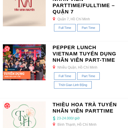
PARTTIME/FULLTIME –
QUẬN 7
Quận 7, Hồ Chí Minh
Full Time
Part Time
PEPPER LUNCH
VIETNAM TUYỂN DỤNG
NHÂN VIÊN PART-TIME
Nhiều Quận, Hồ Chí Minh
Full Time
Part Time
Thời Gian Linh Động
THIỀU HOA TRÀ TUYỂN
NHÂN VIÊN PARTTIME
23-24.000/ giờ
Bình Thạnh, Hồ Chí Minh