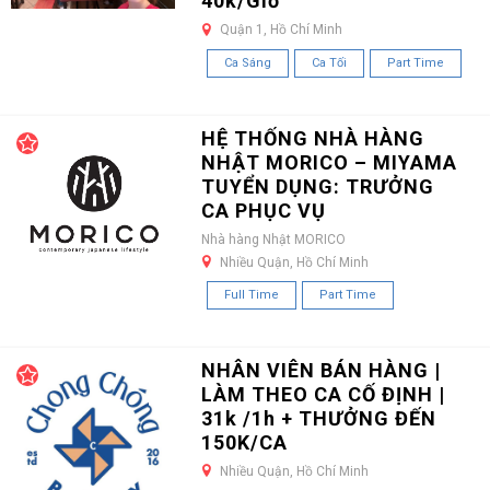
40k/Giờ
Quận 1, Hồ Chí Minh
Ca Sáng
Ca Tối
Part Time
HỆ THỐNG NHÀ HÀNG
NHẬT MORICO – MIYAMA
TUYỂN DỤNG: TRƯỞNG
CA PHỤC VỤ
Nhà hàng Nhật MORICO
Nhiều Quận, Hồ Chí Minh
Full Time
Part Time
NHÂN VIÊN BÁN HÀNG |
LÀM THEO CA CỐ ĐỊNH |
31k /1h + THƯỞNG ĐẾN
150K/CA
Nhiều Quận, Hồ Chí Minh