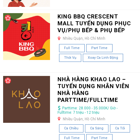
KING BBQ CRESCENT
MALL TUYỂN DỤNG PHỤC
VỤ/PHỤ BẾP & PHỤ BẾP
Nhiều Quận, Hồ Chí Minh
Full Time
Part Time
Thời Vụ
Xoay Ca Linh Động
NHÀ HÀNG KHAO LAO –
TUYỂN DỤNG NHÂN VIÊN
NHÀ HÀNG
PARTTIME/FULLTIME
Parttime: 28.000 - 35.000K/ Giờ -
Fulltime: 7 triệu - 12 triệu
Nhiều Quận, Hồ Chí Minh
Ca Chiều
Ca Sáng
Ca Tối
Full Time
Part Time