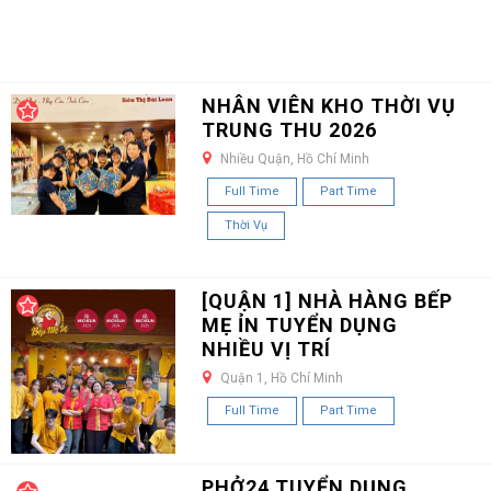
NHÂN VIÊN KHO THỜI VỤ
TRUNG THU 2026
Nhiều Quận, Hồ Chí Minh
Full Time
Part Time
Thời Vụ
[QUẬN 1] NHÀ HÀNG BẾP
MẸ ỈN TUYỂN DỤNG
NHIỀU VỊ TRÍ
Quận 1, Hồ Chí Minh
Full Time
Part Time
PHỞ24 TUYỂN DỤNG