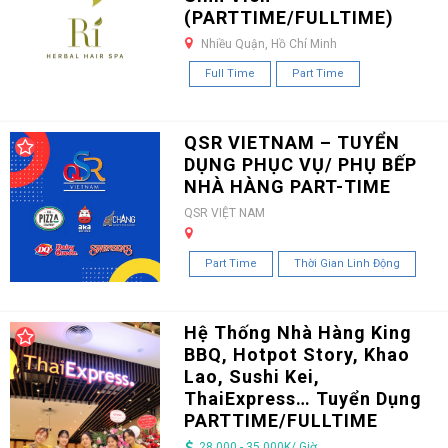
(PARTTIME/FULLTIME)
Nhiều Quận, Hồ Chí Minh
Full Time
Part Time
QSR VIETNAM – TUYỂN
DỤNG PHỤC VỤ/ PHỤ BẾP
NHÀ HÀNG PART-TIME
QSR VIỆT NAM
Part Time
Thời Gian Linh Động
Hệ Thống Nhà Hàng King
BBQ, Hotpot Story, Khao
Lao, Sushi Kei,
ThaiExpress… Tuyển Dụng
PARTTIME/FULLTIME
28.000 - 35.000K/ Giờ