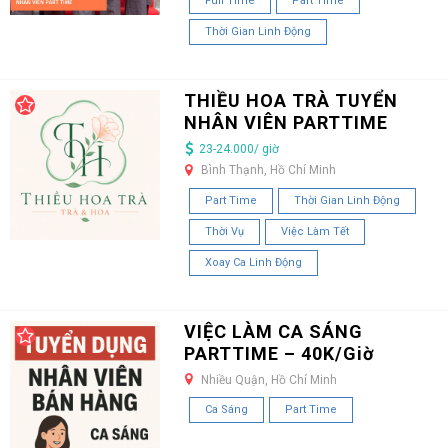
Full Time
Part Time
Thời Gian Linh Động
THIỀU HOA TRÀ TUYỂN
NHÂN VIÊN PARTTIME
23-24.000/ giờ
Bình Thạnh, Hồ Chí Minh
Part Time
Thời Gian Linh Động
Thời Vụ
Việc Làm Tết
Xoay Ca Linh Động
VIỆC LÀM CA SÁNG
PARTTIME – 40K/Giờ
Nhiều Quận, Hồ Chí Minh
Ca Sáng
Part Time