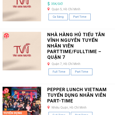
35K/GIỜ
Quận 5, Hồ Chí Minh
Ca Sáng
Part Time
NHÀ HÀNG HỦ TIẾU TÂN
VĨNH NGUYÊN TUYỂN
NHÂN VIÊN
PARTTIME/FULLTIME –
QUẬN 7
Quận 7, Hồ Chí Minh
Full Time
Part Time
PEPPER LUNCH VIETNAM
TUYỂN DỤNG NHÂN VIÊN
PART-TIME
Nhiều Quận, Hồ Chí Minh