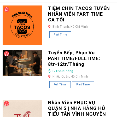
TIỆM CHIN TACOS TUYỂN
NHÂN VIÊN PART-TIME
CA TỐI
Bình Thạnh, Hồ Chí Minh
Part Time
Tuyển Bếp, Phục Vụ
PARTTIME/FULLTIME:
8tr-12tr/Tháng
12Triệu/Tháng
Nhiều Quận, Hồ Chí Minh
Full Time
Part Time
Nhân Viên PHỤC VỤ
QUẬN 5 | NHÀ HÀNG HỦ
TIẾU TÂN VĨNH NGUYÊN