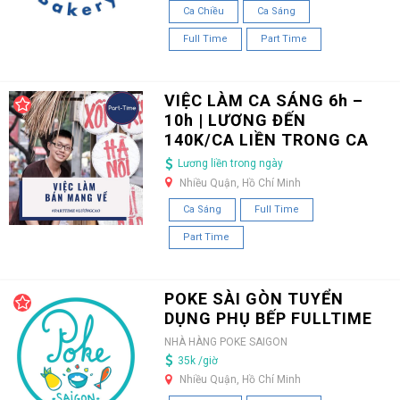
Ca Chiều
Ca Sáng
Full Time
Part Time
VIỆC LÀM CA SÁNG 6h –
10h | LƯƠNG ĐẾN
140K/CA LIỀN TRONG CA
Lương liền trong ngày
Nhiều Quận, Hồ Chí Minh
Ca Sáng
Full Time
Part Time
POKE SÀI GÒN TUYỂN
DỤNG PHỤ BẾP FULLTIME
NHÀ HÀNG POKE SAIGON
35k /giờ
Nhiều Quận, Hồ Chí Minh