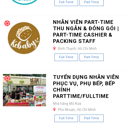
Full Time
Part Time
NHÂN VIÊN PART-TIME
THU NGÂN & ĐÓNG GÓI |
PART-TIME CASHIER &
PACKING STAFF
Bình Thạnh, Hồ Chí Minh
Full Time
Part Time
TUYỂN DỤNG NHÂN VIÊN
PHỤC VỤ, PHỤ BẾP, BẾP
CHÍNH
PARTTIME/FULLTIME
Nhà hàng Mô Rứa
Phú Nhuận, Hồ Chí Minh
Full Time
Part Time