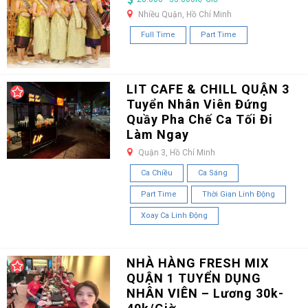
Nhiều Quận, Hồ Chí Minh
Full Time
Part Time
LIT CAFE & CHILL QUẬN 3
Tuyển Nhân Viên Đứng
Quầy Pha Chế Ca Tối Đi
Làm Ngay
Quận 3, Hồ Chí Minh
Ca Chiều
Ca Sáng
Part Time
Thời Gian Linh Động
Xoay Ca Linh Động
NHÀ HÀNG FRESH MIX
QUẬN 1 TUYỂN DỤNG
NHÂN VIÊN – Lương 30k-