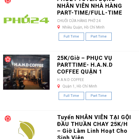
NHÂN VIÊN NHÀ HÀNG
PART-TIME/FULL-TIME
CHUỖI CỬA HÀNG PHỞ 24
Nhiều Quận, Hồ Chí Minh
Full Time
Part Time
25K/Giờ – PHỤC VỤ
PARTTIME- H.A.N.D
COFFEE QUẬN 1
H.A.N.D COFFEE
Quận 1, Hồ Chí Minh
Full Time
Part Time
Tuyển NHÂN VIÊN TẠI GỘI
ĐẦU THUẦN CHAY 25K/H
– Giờ Làm Linh Hoạt Cho
Sinh Viên