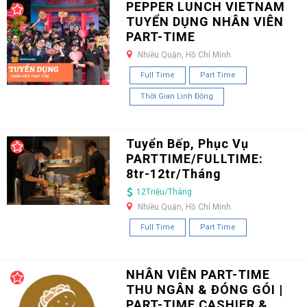
PEPPER LUNCH VIETNAM
TUYỂN DỤNG NHÂN VIÊN
PART-TIME
Nhiều Quận, Hồ Chí Minh
Full Time
Part Time
Thời Gian Linh Động
Tuyển Bếp, Phục Vụ
PARTTIME/FULLTIME:
8tr-12tr/Tháng
12Triệu/Tháng
Nhiều Quận, Hồ Chí Minh
Full Time
Part Time
NHÂN VIÊN PART-TIME
THU NGÂN & ĐÓNG GÓI |
PART-TIME CASHIER &