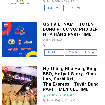
Nhiều Quận, Hồ Chí Minh
Full Time
Part Time
QSR VIETNAM – TUYỂN
DỤNG PHỤC VỤ/ PHỤ BẾP
NHÀ HÀNG PART-TIME
QSR VIỆT NAM
Part Time
Thời Gian Linh Động
Hệ Thống Nhà Hàng King
BBQ, Hotpot Story, Khao
Lao, Sushi Kei,
ThaiExpress… Tuyển Dụng
PARTTIME/FULLTIME
28.000 - 35.000K/ Giờ
Nhiều Quận, Hồ Chí Minh