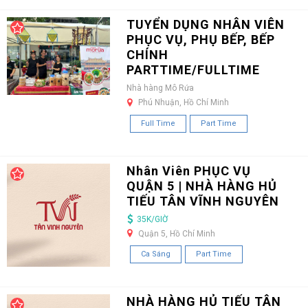
TUYỂN DỤNG NHÂN VIÊN
PHỤC VỤ, PHỤ BẾP, BẾP
CHÍNH
PARTTIME/FULLTIME
Nhà hàng Mô Rứa
Phú Nhuận, Hồ Chí Minh
Full Time
Part Time
Nhân Viên PHỤC VỤ
QUẬN 5 | NHÀ HÀNG HỦ
TIẾU TÂN VĨNH NGUYÊN
35K/GIỜ
Quận 5, Hồ Chí Minh
Ca Sáng
Part Time
NHÀ HÀNG HỦ TIẾU TÂN