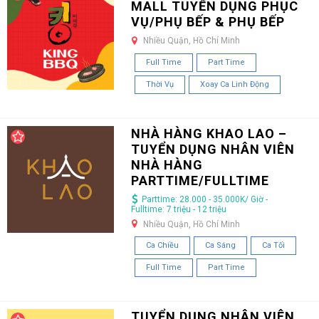
MALL TUYỂN DỤNG PHỤC
VỤ/PHỤ BẾP & PHỤ BẾP
Nhiều Quận, Hồ Chí Minh
Full Time
Part Time
Thời Vụ
Xoay Ca Linh Động
NHÀ HÀNG KHAO LAO –
TUYỂN DỤNG NHÂN VIÊN
NHÀ HÀNG
PARTTIME/FULLTIME
Parttime: 28.000 - 35.000K/ Giờ -
Fulltime: 7 triệu - 12 triệu
Nhiều Quận, Hồ Chí Minh
Ca Chiều
Ca Sáng
Ca Tối
Full Time
Part Time
TUYỂN DỤNG NHÂN VIÊN