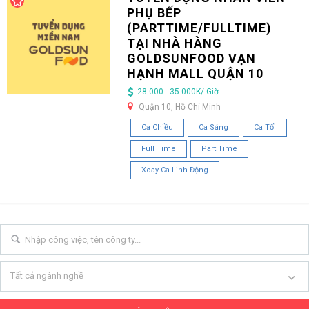
PHỤ BẾP
(PARTTIME/FULLTIME)
TẠI NHÀ HÀNG
GOLDSUNFOOD VẠN
HẠNH MALL QUẬN 10
28.000 - 35.000K/ Giờ
Quận 10, Hồ Chí Minh
Ca Chiều
Ca Sáng
Ca Tối
Full Time
Part Time
Xoay Ca Linh Động
Tất cả ngành nghề