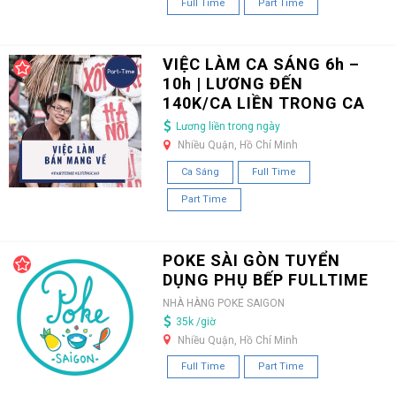
Full Time
Part Time
VIỆC LÀM CA SÁNG 6h –
10h | LƯƠNG ĐẾN
140K/CA LIỀN TRONG CA
Lương liền trong ngày
Nhiều Quận, Hồ Chí Minh
Ca Sáng
Full Time
Part Time
POKE SÀI GÒN TUYỂN
DỤNG PHỤ BẾP FULLTIME
NHÀ HÀNG POKE SAIGON
35k /giờ
Nhiều Quận, Hồ Chí Minh
Full Time
Part Time