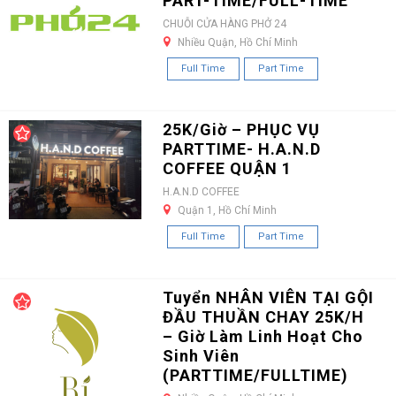
PART-TIME/FULL-TIME
CHUỖI CỬA HÀNG PHỞ 24
Nhiều Quận, Hồ Chí Minh
Full Time
Part Time
25K/Giờ – PHỤC VỤ
PARTTIME- H.A.N.D
COFFEE QUẬN 1
H.A.N.D COFFEE
Quận 1, Hồ Chí Minh
Full Time
Part Time
Tuyển NHÂN VIÊN TẠI GỘI
ĐẦU THUẦN CHAY 25K/H
– Giờ Làm Linh Hoạt Cho
Sinh Viên
(PARTTIME/FULLTIME)