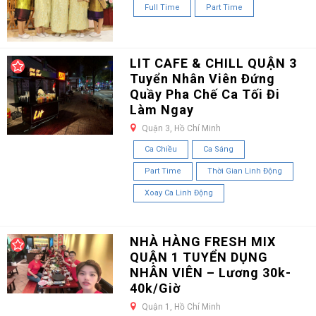
Full Time
Part Time
LIT CAFE & CHILL QUẬN 3
Tuyển Nhân Viên Đứng
Quầy Pha Chế Ca Tối Đi
Làm Ngay
Quận 3, Hồ Chí Minh
Ca Chiều
Ca Sáng
Part Time
Thời Gian Linh Động
Xoay Ca Linh Động
NHÀ HÀNG FRESH MIX
QUẬN 1 TUYỂN DỤNG
NHÂN VIÊN – Lương 30k-
40k/Giờ
Quận 1, Hồ Chí Minh