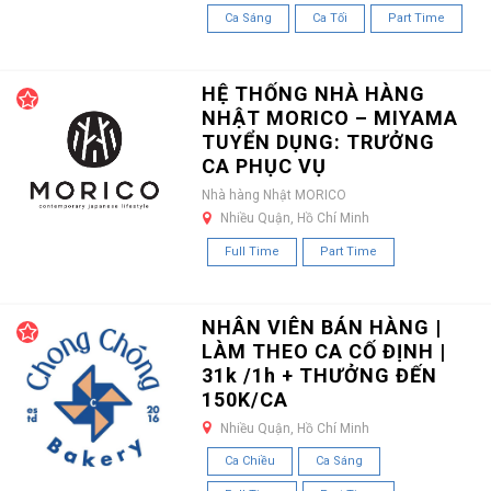
Ca Sáng
Ca Tối
Part Time
HỆ THỐNG NHÀ HÀNG
NHẬT MORICO – MIYAMA
TUYỂN DỤNG: TRƯỞNG
CA PHỤC VỤ
Nhà hàng Nhật MORICO
Nhiều Quận, Hồ Chí Minh
Full Time
Part Time
NHÂN VIÊN BÁN HÀNG |
LÀM THEO CA CỐ ĐỊNH |
31k /1h + THƯỞNG ĐẾN
150K/CA
Nhiều Quận, Hồ Chí Minh
Ca Chiều
Ca Sáng