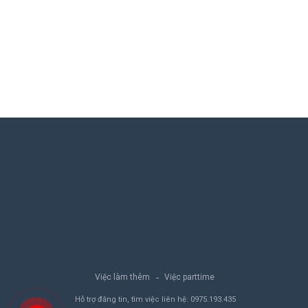
Việc làm thêm
Việc parttime
Hỗ trợ đăng tin, tìm việc liên hệ:
0975.193.435