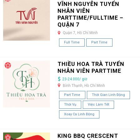
VĨNH NGUYÊN TUYỂN
NHÂN VIÊN
PARTTIME/FULLTIME –
QUẬN 7
Quận 7, Hồ Chí Minh
Full Time
Part Time
THIỀU HOA TRÀ TUYỂN
NHÂN VIÊN PARTTIME
23-24.000/ giờ
Bình Thạnh, Hồ Chí Minh
Part Time
Thời Gian Linh Động
Thời Vụ
Việc Làm Tết
Xoay Ca Linh Động
KING BBQ CRESCENT