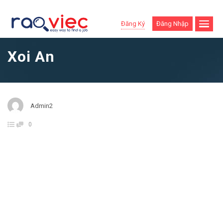
Đăng Ký
Đăng Nhập
Xoi An
Admin2
0