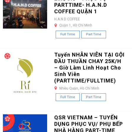
PARTTIME- H.A.N.D
COFFEE QUẬN 1
H.A.N.D COFFEE
Quận 1, Hồ Chí Minh
Full Time
Part Time
Tuyển NHÂN VIÊN TẠI GỘI
ĐẦU THUẦN CHAY 25K/H
– Giờ Làm Linh Hoạt Cho
Sinh Viên
(PARTTIME/FULLTIME)
Nhiều Quận, Hồ Chí Minh
Full Time
Part Time
QSR VIETNAM – TUYỂN
DỤNG PHỤC VỤ/ PHỤ BẾP
NHÀ HÀNG PART-TIME