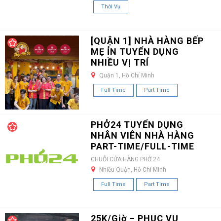
Thời Vụ
[QUẬN 1] NHÀ HÀNG BẾP
MẸ ỈN TUYỂN DỤNG
NHIỀU VỊ TRÍ
Quận 1, Hồ Chí Minh
Full Time
Part Time
PHỞ24 TUYỂN DỤNG
NHÂN VIÊN NHÀ HÀNG
PART-TIME/FULL-TIME
CHUỖI CỬA HÀNG PHỞ 24
Nhiều Quận, Hồ Chí Minh
Full Time
Part Time
25K/Giờ – PHỤC VỤ