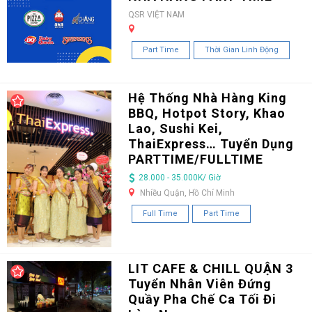
QSR VIỆT NAM
Part Time
Thời Gian Linh Động
Hệ Thống Nhà Hàng King
BBQ, Hotpot Story, Khao
Lao, Sushi Kei,
ThaiExpress… Tuyển Dụng
PARTTIME/FULLTIME
28.000 - 35.000K/ Giờ
Nhiều Quận, Hồ Chí Minh
Full Time
Part Time
LIT CAFE & CHILL QUẬN 3
Tuyển Nhân Viên Đứng
Quầy Pha Chế Ca Tối Đi