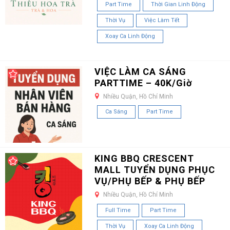
Part Time
Thời Gian Linh Động
Thời Vụ
Việc Làm Tết
Xoay Ca Linh Động
VIỆC LÀM CA SÁNG
PARTTIME – 40K/Giờ
Nhiều Quận, Hồ Chí Minh
Ca Sáng
Part Time
KING BBQ CRESCENT
MALL TUYỂN DỤNG PHỤC
VỤ/PHỤ BẾP & PHỤ BẾP
Nhiều Quận, Hồ Chí Minh
Full Time
Part Time
Thời Vụ
Xoay Ca Linh Động