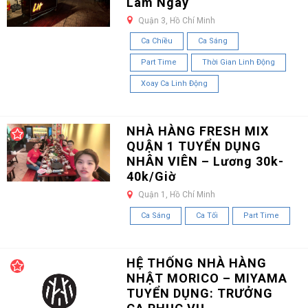
Làm Ngay
Quận 3, Hồ Chí Minh
Ca Chiều
Ca Sáng
Part Time
Thời Gian Linh Động
Xoay Ca Linh Động
NHÀ HÀNG FRESH MIX
QUẬN 1 TUYỂN DỤNG
NHÂN VIÊN – Lương 30k-
40k/Giờ
Quận 1, Hồ Chí Minh
Ca Sáng
Ca Tối
Part Time
HỆ THỐNG NHÀ HÀNG
NHẬT MORICO – MIYAMA
TUYỂN DỤNG: TRƯỞNG