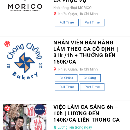
CA PHỤC VỤ
Nhà hàng Nhật MORICO
Nhiều Quận, Hồ Chí Minh
Full Time
Part Time
NHÂN VIÊN BÁN HÀNG |
LÀM THEO CA CỐ ĐỊNH |
31k /1h + THƯỞNG ĐẾN
150K/CA
Nhiều Quận, Hồ Chí Minh
Ca Chiều
Ca Sáng
Full Time
Part Time
VIỆC LÀM CA SÁNG 6h –
10h | LƯƠNG ĐẾN
140K/CA LIỀN TRONG CA
Lương liền trong ngày