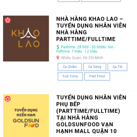
NHÀ HÀNG KHAO LAO –
TUYỂN DỤNG NHÂN VIÊN
NHÀ HÀNG
PARTTIME/FULLTIME
Parttime: 28.000 - 35.000K/ Giờ -
Fulltime: 7 triệu - 12 triệu
Nhiều Quận, Hồ Chí Minh
Ca Chiều
Ca Sáng
Ca Tối
Full Time
Part Time
TUYỂN DỤNG NHÂN VIÊN
PHỤ BẾP
(PARTTIME/FULLTIME)
TẠI NHÀ HÀNG
GOLDSUNFOOD VẠN
HẠNH MALL QUẬN 10