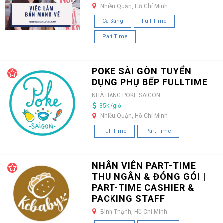
Nhiều Quận, Hồ Chí Minh
Ca Sáng
Full Time
Part Time
POKE SÀI GÒN TUYỂN
DỤNG PHỤ BẾP FULLTIME
NHÀ HÀNG POKE SAIGON
35k /giờ
Nhiều Quận, Hồ Chí Minh
Full Time
Part Time
NHÂN VIÊN PART-TIME
THU NGÂN & ĐÓNG GÓI |
PART-TIME CASHIER &
PACKING STAFF
Bình Thạnh, Hồ Chí Minh