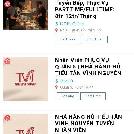
Tuyển Bếp, Phục Vụ
PARTTIME/FULLTIME:
8tr-12tr/Tháng
12Triệu/Tháng
Nhiều Quận, Hồ Chí Minh
Full Time
Part Time
Nhân Viên PHỤC VỤ
QUẬN 5 | NHÀ HÀNG HỦ
TIẾU TÂN VĨNH NGUYÊN
35K/GIỜ
Quận 5, Hồ Chí Minh
Ca Sáng
Part Time
NHÀ HÀNG HỦ TIẾU TÂN
VĨNH NGUYÊN TUYỂN
NHÂN VIÊN