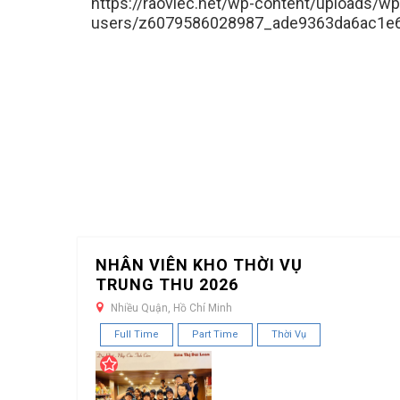
https://raoviec.net/wp-content/uploads/wp
users/z6079586028987_ade9363da6ac1e6
NHÂN VIÊN KHO THỜI VỤ
TRUNG THU 2026
Nhiều Quận, Hồ Chí Minh
Full Time
Part Time
Thời Vụ