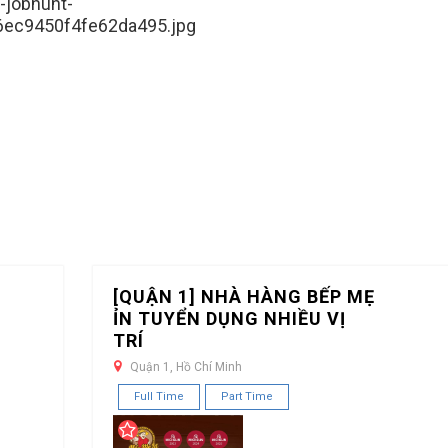
-jobhunt-
ec9450f4fe62da495.jpg
[QUẬN 1] NHÀ HÀNG BẾP MẸ
ỈN TUYỂN DỤNG NHIỀU VỊ
TRÍ
Quận 1, Hồ Chí Minh
Full Time
Part Time