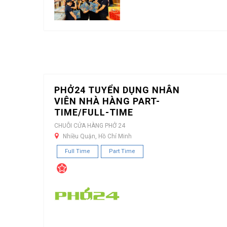
PHỞ24 TUYỂN DỤNG NHÂN
VIÊN NHÀ HÀNG PART-
TIME/FULL-TIME
CHUỖI CỬA HÀNG PHỞ 24
Nhiều Quận, Hồ Chí Minh
Full Time
Part Time