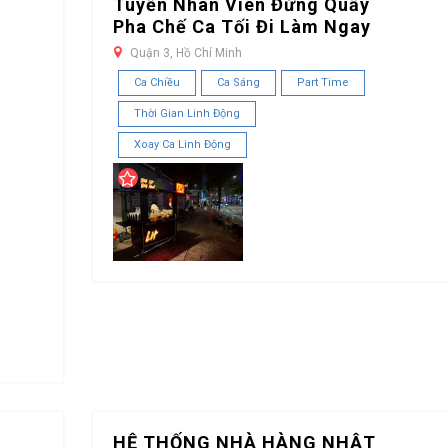
Tuyển Nhân Viên Đứng Quầy
Pha Chế Ca Tối Đi Làm Ngay
Quận 3, Hồ Chí Minh
Ca Chiều
Ca Sáng
Part Time
Thời Gian Linh Động
Xoay Ca Linh Động
HỆ THỐNG NHÀ HÀNG NHẬT