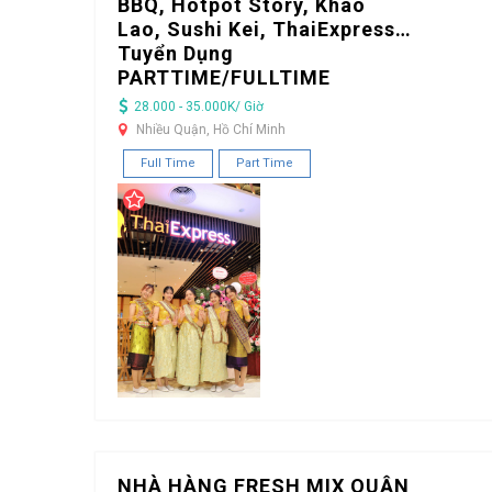
BBQ, Hotpot Story, Khao
Lao, Sushi Kei, ThaiExpress…
Tuyển Dụng
PARTTIME/FULLTIME
28.000 - 35.000K/ Giờ
Nhiều Quận, Hồ Chí Minh
Full Time
Part Time
NHÀ HÀNG FRESH MIX QUẬN