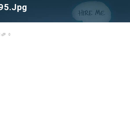
95.jpg
0