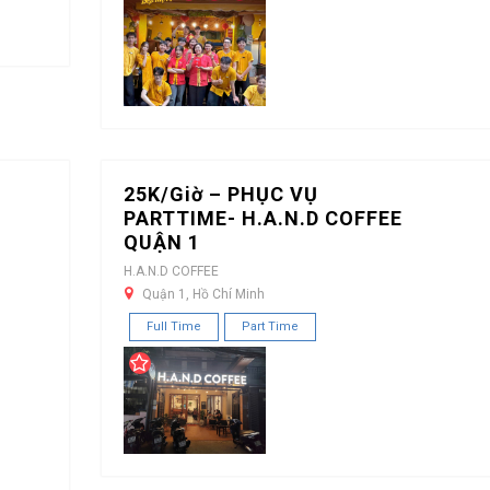
25K/Giờ – PHỤC VỤ
PARTTIME- H.A.N.D COFFEE
QUẬN 1
H.A.N.D COFFEE
Quận 1, Hồ Chí Minh
Full Time
Part Time